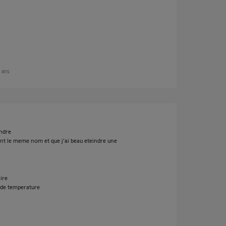
2 ans
indre
ont le meme nom et que j'ai beau eteindre une
aire
r de temperature