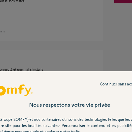
us laisses tester.
2 ans
onnecté et une maj s'installe
rs
Continuer sans ac
Nous respectons votre vie privée
environ 2 ans
Groupe SOMFY) et nos partenaires utilisons des technologies telles que les 
re site pour les finalités suivantes: Personnaliser le contenu et les publicités
érience personnalisée et analyser notre trafic.