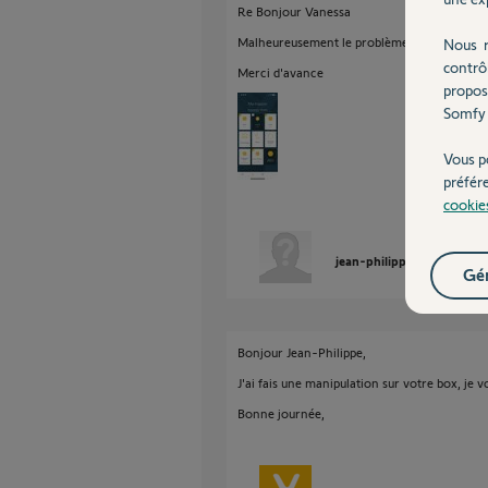
Re Bonjour Vanessa
Malheureusement le problème persiste
Nous r
contrô
Merci d'avance
propos
Somfy 
Vous p
préfér
cookie
jean-philippe M.
il y a 
Gér
Bonjour Jean-Philippe,
J'ai fais une manipulation sur votre box, je vo
Bonne journée,