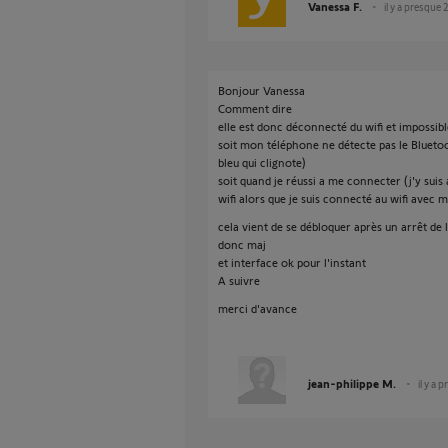
Vanessa F.
il y a presque 
Bonjour Vanessa
Comment dire
elle est donc déconnecté du wifi et impossib
soit mon téléphone ne détecte pas le Blueto
bleu qui clignote)
soit quand je réussi a me connecter (j'y suis
wifi alors que je suis connecté au wifi avec m
cela vient de se débloquer après un arrêt de 
donc maj
et interface ok pour l'instant
A suivre
merci d'avance
jean-philippe M.
il y a 