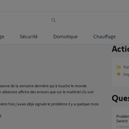
ge
Sécurité
Domotique
Chauffage
Acti
Par
Im
panne de la semaine dernière qui à touche le monde
aléatoire affiche des erreurs que sur le matériel i/o voir
Ques
ière fois j'avais déjà signale le problème il y a quelque mois
é
Problème ajout SMOOVE IO sur Tahoma
Switch 
4
réponse