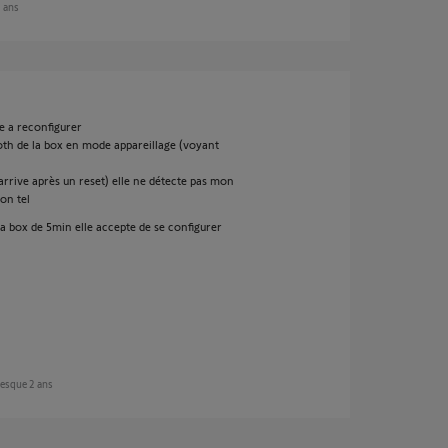
2 ans
le a reconfigurer
oth de la box en mode appareillage (voyant
 arrive après un reset) elle ne détecte pas mon
on tel
la box de 5min elle accepte de se configurer
presque 2 ans