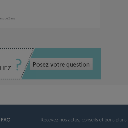
presque 2 ans
Posez votre question
CHEZ
t FAQ
Recevez nos actus, conseils et bons plans 