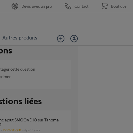
Devis avec un pro
Contact
Boutique
Autres produits
ons
tager cette question
primer
tions liées
?
DOMOTIQUE
il y a 15 jours
s