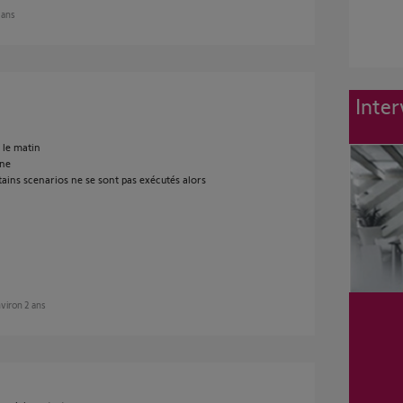
2 ans
Inter
 le matin
nne
rtains scenarios ne se sont pas exécutés alors
environ 2 ans