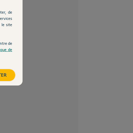
ter, de
ervices
le site
ntre de
tique de
TER