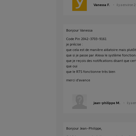
Vanessa F.
il y a environ 
Bonjour Vanessa
Code Pin 2042-3703-9161
je précise :
que cela est de manière aléatoire mais plutôt
que si je passe par Alexa le système fonctio
que je reçois des notifications disant que ce
que oui
que le RTS fonctionne très bien
merci d'avance
jean-philippe M.
il y a 
Bonjour Jean-Philippe,