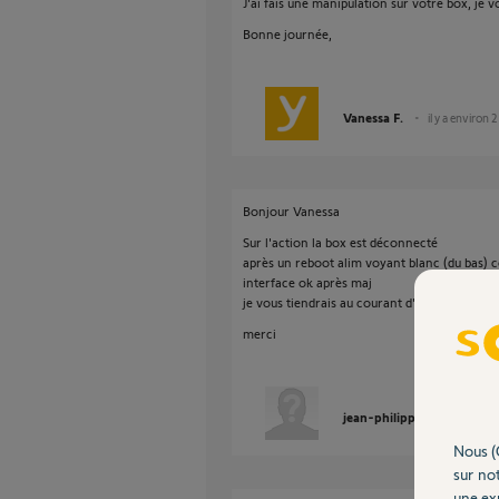
J'ai fais une manipulation sur votre box, je vo
Bonne journée,
Vanessa F.
il y a environ 
Bonjour Vanessa
Sur l'action la box est déconnecté
après un reboot alim voyant blanc (du bas) c
interface ok après maj
je vous tiendrais au courant d'ici quelque jou
merci
jean-philippe M.
il y a 
Nous (
sur not
une exp