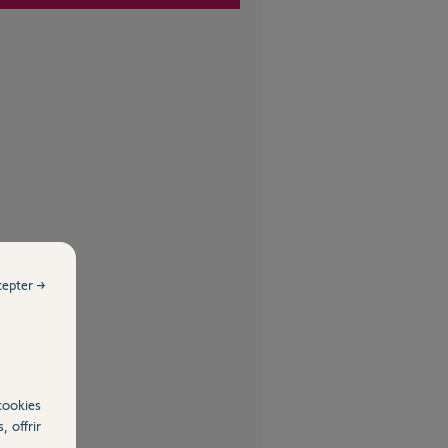
cepter →
cookies
, offrir