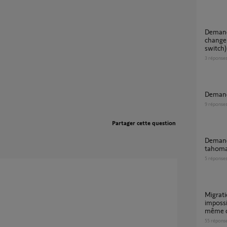
Demande de transfert de clé io suite à
change
switch)
3
réponse
Deman
9
réponse
Partager cette question
Demande transfert clé IO tahoma Box vers
tahoma
5
réponse
Migration TaHoma V1 vers TaHoma Switch
impossi
même 
55
répons