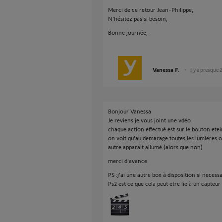
Merci de ce retour Jean-Philippe,
N'hésitez pas si besoin,
Bonne journée,
Vanessa F.
il y a presque 
Bonjour Vanessa
Je reviens je vous joint une vdéo
chaque action effectué est sur le bouton ete
on voit qu'au demarage toutes les lumieres 
autre apparait allumé (alors que non)
merci d'avance
PS :j'ai une autre box à disposition si necess
Ps2 est ce que cela peut etre lie à un capteu