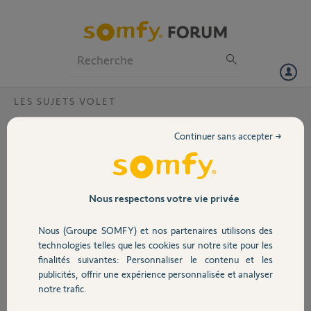
Particuliers
Professionnels
Forum
LES SUJETS VOLET
Volet
Problème composio io, situo io et tahoma
Continuer sans accepter →
switch
Portail
Bonjour,
Détentrice d'une composio, j'ai récemment acheté une tahoma
Garage
Nous respectons votre vie privée
switch. Suite à une mauvaise manipulation lors de l'appairage, un
volet n'est plus reconnu par la composio. Il est donc absent de la
Nous (Groupe SOMFY) et nos partenaires utilisons des
tahoma.
Sécurité
technologies telles que les cookies sur notre site pour les
finalités suivantes: Personnaliser le contenu et les
Mon volet fonctionne avec une situo qui le reconnaît toujours.
publicités, offrir une expérience personnalisée et analyser
Hier j'ai supprimé le nom du moteur défectueux du repérage de la
Domotique
notre trafic.
composio, pensant pouvoir l'ajouter à nouveau.