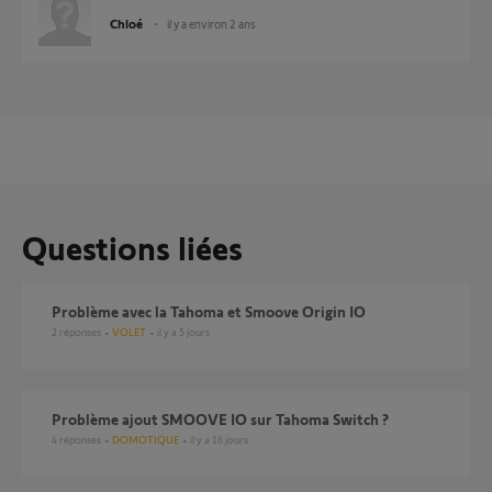
Chloé
il y a environ 2 ans
Questions liées
Problème avec la Tahoma et Smoove Origin IO
2
réponses
VOLET
il y a 5 jours
Problème ajout SMOOVE IO sur Tahoma Switch ?
4
réponses
DOMOTIQUE
il y a 16 jours