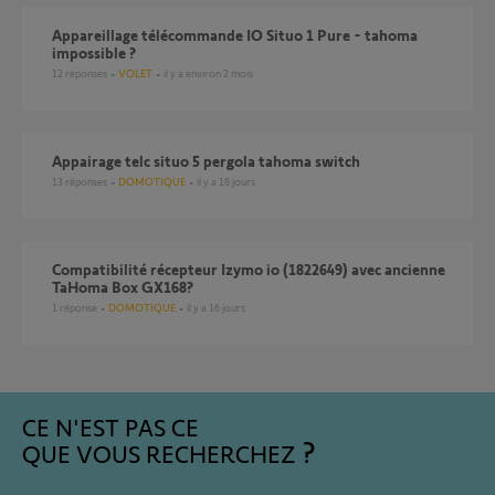
appareillage télécommande IO Situo 1 Pure - tahoma
impossible ?
12
réponses
VOLET
il y a environ 2 mois
Appairage telc situo 5 pergola tahoma switch
13
réponses
DOMOTIQUE
il y a 18 jours
Compatibilité récepteur Izymo io (1822649) avec ancienne
TaHoma Box GX168?
1
réponse
DOMOTIQUE
il y a 16 jours
CE N'EST PAS CE
QUE VOUS RECHERCHEZ