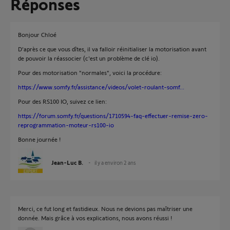
Réponses
Bonjour Chloé
D'après ce que vous dîtes, il va falloir réinitialiser la motorisation avant
de pouvoir la réassocier (c'est un problème de clé io).
Pour des motorisation "normales", voici la procédure:
https://www.somfy.fr/assistance/videos/volet-roulant-somf...
Pour des RS100 IO, suivez ce lien:
https://forum.somfy.fr/questions/1710594-faq-effectuer-remise-zero-
reprogrammation-moteur-rs100-io
Bonne journée !
Jean-Luc B.
il y a environ 2 ans
Merci, ce fut long et fastidieux. Nous ne devions pas maîtriser une
donnée. Mais grâce à vos explications, nous avons réussi !