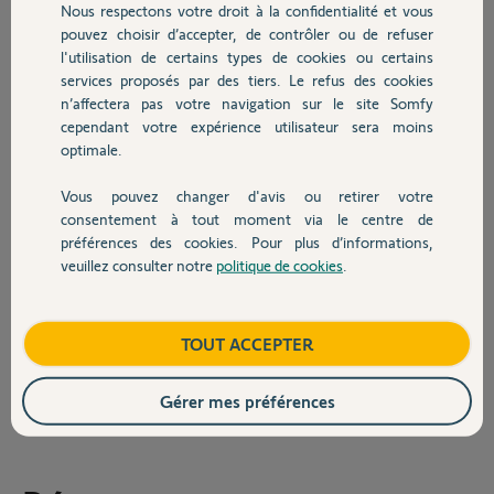
Je me suis aperçue ce matin que mon volet était appairé à une autre
Nous respectons votre droit à la confidentialité et vous
Chauffage
situo qui gérait du coup 2 volets.
pouvez choisir d’accepter, de contrôler ou de refuser
Problème résolu ce matin, chaque volet a retrouvé sa situo.
l'utilisation de certains types de cookies ou certains
services proposés par des tiers. Le refus des cookies
Autres produits
Puis j'ai suivi la notice de la composio pour ajouter à nouveau mon
n’affectera pas votre navigation sur le site Somfy
moteur qui n'est plus reconnu mais rien n'y fait je n'arrive pas à
cependant votre expérience utilisateur sera moins
ajouter à nouveau mon moteur.
optimale.
Et lorsque j'essaie de l'ajouter tout seul à la tahoma en tant que
nouvel appareil, la tahoma me redirige automatiquement vers la
Vous pouvez changer d'avis ou retirer votre
Devis avec un pro
composio.
consentement à tout moment via le centre de
préférences des cookies. Pour plus d’informations,
Pouvez-vous m'aider?
veuillez consulter notre
politique de cookies
.
Contact
Merci,
Chloé
Boutique
TOUT ACCEPTER
Chloé
Gérer mes préférences
il y a environ 2 ans