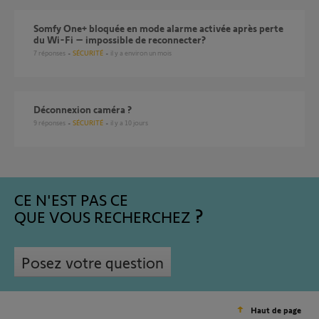
Somfy One+ bloquée en mode alarme activée après perte
du Wi-Fi – impossible de reconnecter?
7
réponses
SÉCURITÉ
il y a environ un mois
Déconnexion caméra ?
9
réponses
SÉCURITÉ
il y a 10 jours
CE N'EST PAS CE
QUE VOUS RECHERCHEZ
Posez votre question
Haut de page