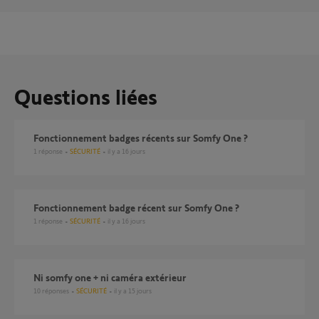
Questions liées
Fonctionnement badges récents sur Somfy One ?
1
réponse
SÉCURITÉ
il y a 16 jours
Fonctionnement badge récent sur Somfy One ?
1
réponse
SÉCURITÉ
il y a 16 jours
Ni somfy one + ni caméra extérieur
10
réponses
SÉCURITÉ
il y a 15 jours