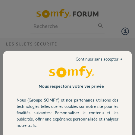
Particuliers
Professionnels
Forum
LES SUJETS SÉCURITÉ
Volet
Badge se déconnecte tout seul de la caméra
Continuer sans accepter →
One+
Portail
Bonjour,
Je possède quatre badges Somfy qui sont connectés à la caméra
Garage
Nous respectons votre vie privée
One+. Les badges fonctionnent normalement sans problème, mais
au bout de 2 à 3 mois, ils cessent soudainement de fonctionner. Pour
Nous (Groupe SOMFY) et nos partenaires utilisons des
que les badges fonctionnent à nouveau, il est nécessaire de les
Sécurité
technologies telles que les cookies sur notre site pour les
déconnecter puis de les reconnecter.
finalités suivantes: Personnaliser le contenu et les
publicités, offrir une expérience personnalisée et analyser
Auriez-vous une solution à ce problème ou une explication
Domotique
notre trafic.
concernant la cause de cette panne répétée ?