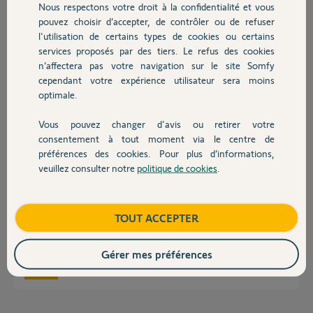
Merci d'avance pour votre aide.
Nous respectons votre droit à la confidentialité et vous
Chauffage
pouvez choisir d’accepter, de contrôler ou de refuser
l'utilisation de certains types de cookies ou certains
Rayane
il y a presque 2 ans
services proposés par des tiers. Le refus des cookies
Autres produits
n’affectera pas votre navigation sur le site Somfy
Participer au fil de discussion
cependant votre expérience utilisateur sera moins
optimale.
Réponses
Vous pouvez changer d'avis ou retirer votre
Devis avec un pro
consentement à tout moment via le centre de
préférences des cookies. Pour plus d’informations,
veuillez consulter notre
politique de cookies
.
Bonjour Rayane,
Contact
Il faudrait redémarrer votre box internet et ensuite faire un changement
de réseau wifi de votre One+ pour reprendre le même réseau, cela va
tout resynchroniser.
Boutique
TOUT ACCEPTER
Bonne journée.
Gérer mes préférences
Morgan F.
il y a presque 2 ans