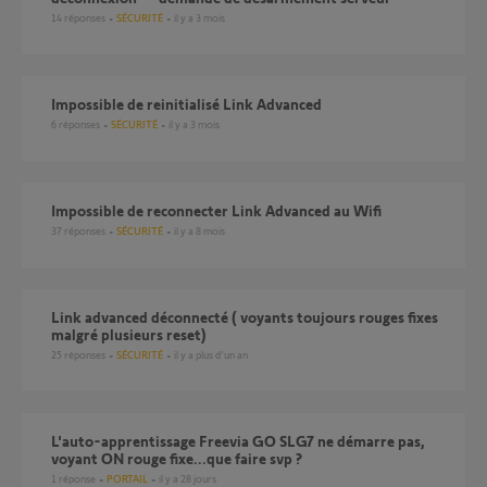
14
réponses
SÉCURITÉ
il y a 3 mois
Impossible de reinitialisé Link Advanced
6
réponses
SÉCURITÉ
il y a 3 mois
Impossible de reconnecter Link Advanced au Wifi
37
réponses
SÉCURITÉ
il y a 8 mois
link advanced déconnecté ( voyants toujours rouges fixes
malgré plusieurs reset)
25
réponses
SÉCURITÉ
il y a plus d'un an
L'auto-apprentissage Freevia GO SLG7 ne démarre pas,
voyant ON rouge fixe...que faire svp ?
1
réponse
PORTAIL
il y a 28 jours