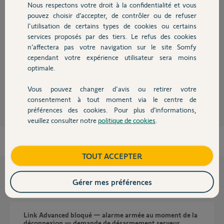
Nous respectons votre droit à la confidentialité et vous
Chauffage
Réponses
pouvez choisir d’accepter, de contrôler ou de refuser
l'utilisation de certains types de cookies ou certains
services proposés par des tiers. Le refus des cookies
Autres produits
Bonsoir
n’affectera pas votre navigation sur le site Somfy
Appliquez les recommandations données dans ce post
cependant votre expérience utilisateur sera moins
https://forum.somfy.fr/questions/3076799-link-advanced-de...
.
optimale.
JACKY M.
il y a presque 2 ans
Vous pouvez changer d'avis ou retirer votre
Devis avec un pro
consentement à tout moment via le centre de
préférences des cookies. Pour plus d’informations,
veuillez consulter notre
politique de cookies
.
Contact
Boutique
TOUT ACCEPTER
Questions liées
Gérer mes préférences
Link Advanced bloqué — alarme armée au moment de la
déconnexion — demande de désarmement serveur