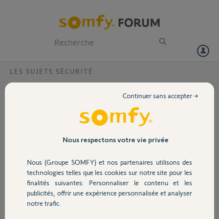
Particuliers
Professionnels
Forum
LES SUJETS SÉCURITÉ
Volet
voyant rouge fixe sur link advanced?
Continuer sans accepter →
Bonjour,
Portail
Sur le link advanced, le voyant reste rouge fixe, et cet etat ne figure
pas dans la notice. Pourrait on savoir ce que cela signifie?
Garage
Nous respectons votre vie privée
Merci,
Nous (Groupe SOMFY) et nos partenaires utilisons des
Sécurité
Lionel I.
technologies telles que les cookies sur notre site pour les
il y a presque 2 ans
finalités suivantes: Personnaliser le contenu et les
Participer au fil de discussion
publicités, offrir une expérience personnalisée et analyser
Domotique
notre trafic.