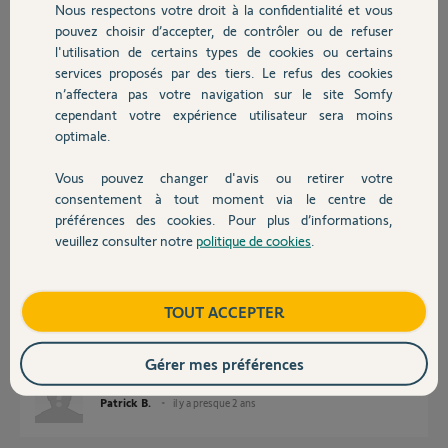
Nous respectons votre droit à la confidentialité et vous
Chauffage
pouvez choisir d’accepter, de contrôler ou de refuser
l'utilisation de certains types de cookies ou certains
Réponses
services proposés par des tiers. Le refus des cookies
Autres produits
n’affectera pas votre navigation sur le site Somfy
cependant votre expérience utilisateur sera moins
Bonjour
optimale.
Que voulez vous dire par :" aprés passage à nouvelle version,"
Vous pouvez changer d'avis ou retirer votre
Bonne journée !
Devis avec un pro
consentement à tout moment via le centre de
préférences des cookies. Pour plus d’informations,
Jean-Luc B.
il y a presque 2 ans
veuillez consulter notre
politique de cookies
.
Contact
Boutique
TOUT ACCEPTER
Bonjour
Je suis passé de TaHoma Classic à TaHoma by Somfy.
Merci
Gérer mes préférences
Patrick B.
il y a presque 2 ans