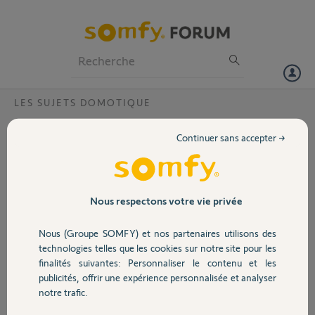
Particuliers
Professionnels
Forum
LES SUJETS DOMOTIQUE
Volet
connexion tahoma v2 impossible.
Continuer sans accepter →
Bonjour,
Portail
je ne parviens pas à reconnecter ma box aprés passage à nouvelle
version, voici la réponse que j'obtiens : Ce code PIN est correct mais
votre box est déjà activée. Contactez-nous sur forum.somfy.fr.
Garage
Nous respectons votre vie privée
Comment solutionner ce problème.?
Le code pin de ma box: 1231 8559 0223.
Nous (Groupe SOMFY) et nos partenaires utilisons des
Merci,
Sécurité
technologies telles que les cookies sur notre site pour les
finalités suivantes: Personnaliser le contenu et les
Patrick B.
publicités, offrir une expérience personnalisée et analyser
Domotique
il y a presque 2 ans
notre trafic.
Participer au fil de discussion