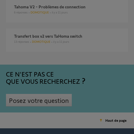
Tahoma V2 - Problèmes de connection
6
réponses
DOMOTIQUE
il y a 11 jours
Transfert box v2 vers TaHoma switch
13
réponses
DOMOTIQUE
il y a 11 jours
CE N'EST PAS CE
QUE VOUS RECHERCHEZ
Posez votre question
Haut de page