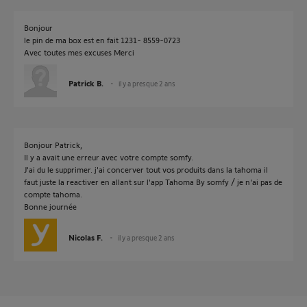
Bonjour
le pin de ma box est en fait 1231- 8559-0723
Avec toutes mes excuses Merci
Patrick B.
il y a presque 2 ans
Bonjour Patrick,
Il y a avait une erreur avec votre compte somfy.
J'ai du le supprimer. j'ai concerver tout vos produits dans la tahoma il
faut juste la reactiver en allant sur l'app Tahoma By somfy / je n'ai pas de
compte tahoma.
Bonne journée
Nicolas F.
il y a presque 2 ans