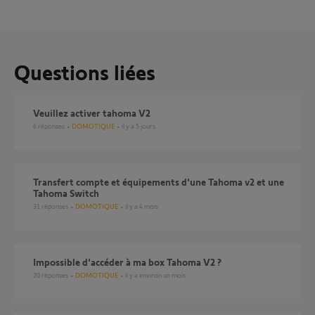
Questions liées
Veuillez activer tahoma V2
6
réponses
DOMOTIQUE
il y a 5 jours
Transfert compte et équipements d'une Tahoma v2 et une
Tahoma Switch
31
réponses
DOMOTIQUE
il y a 4 mois
Impossible d'accéder à ma box Tahoma V2 ?
20
réponses
DOMOTIQUE
il y a environ un mois