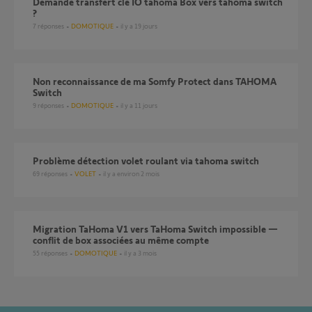
Demande transfert clé IO tahoma Box vers tahoma switch
?
7
réponses
DOMOTIQUE
il y a 19 jours
Non reconnaissance de ma Somfy Protect dans TAHOMA
Switch
9
réponses
DOMOTIQUE
il y a 11 jours
Problème détection volet roulant via tahoma switch
69
réponses
VOLET
il y a environ 2 mois
Migration TaHoma V1 vers TaHoma Switch impossible —
conflit de box associées au même compte
55
réponses
DOMOTIQUE
il y a 3 mois