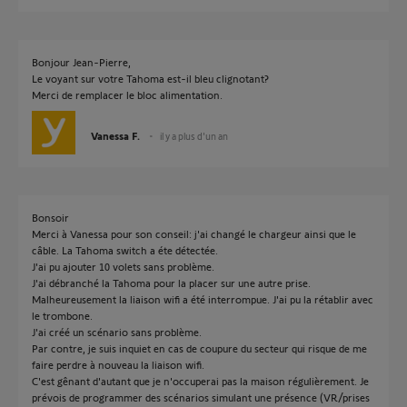
Bonjour Jean-Pierre,
Le voyant sur votre Tahoma est-il bleu clignotant?
Merci de remplacer le bloc alimentation.
Vanessa F.
il y a plus d'un an
Bonsoir
Merci à Vanessa pour son conseil: j'ai changé le chargeur ainsi que le
câble. La Tahoma switch a éte détectée.
J'ai pu ajouter 10 volets sans problème.
J'ai débranché la Tahoma pour la placer sur une autre prise.
Malheureusement la liaison wifi a été interrompue. J'ai pu la rétablir avec
le trombone.
J'ai créé un scénario sans problème.
Par contre, je suis inquiet en cas de coupure du secteur qui risque de me
faire perdre à nouveau la liaison wifi.
C'est gênant d'autant que je n'occuperai pas la maison régulièrement. Je
prévois de programmer des scénarios simulant une présence (VR/prises