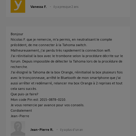
Vanessa F.
il y a presque 2 ans
Bonjour
Nicolas F. que je remercie, m'a permis, en neutralisant le compte
précédent, de me connecter à la Tahoma switch.
Malheureusement, j'ai perdu très rapidement la connection wifi.
J'ai réinitialisé la box avec le trombone selon la procédure décrite sur le
forum. Depuis impossible de détecter la Tahoma lors de la procédure de
recherche.
J'ai éloigné la Tahoma de la box Orange, réinitialisé la box plusieurs fois
avec le tronçonneuse, arrêté le Bluetooth de mon smartphone que j'ai
aussi arrêter et redémarré, relancer ma box Orange à 2 reprises et tout
cela sans succès.
Que puis-je faire?
Mon code Pin est: 2015-0878-0210.
Je vous remercie par avance pour vos conseils.
Cordialement
Jean-Pierre
Jean-Pierre R.
il y a plus d'un an