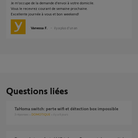
Je m'occupe de la demande d'envoi à votre domicile.
Vous le recevrez courant de semaine prochaine.
Excellente journée à vous et bon weekend!
Vanessa F.
il y a plus d'un an
Questions liées
TaHoma switch: perte wifi et détection box impossible
3
réponses
DOMOTIQUE
il y a 6 jours