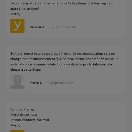
Débrancher et rebrancher la Tahoma? Et également tester depuis un
autre smartphone?
Merci,
Vanessa F.
il y a presque 2 ans
Bonjour, merci pour votre aide, j'ai déja fait ces manipulation cela ne
change rien malheuresement :( Je ne peux meme pas creer de nouvelle
installation car comme le téléphone ne detecte pas la Tahoma cela
bloque a cette étape.
Pierre L.
il y a presque 2 ans
Bonjour Pierre,
Merci de ces tests.
Je vous contacte par mail.
Merci,