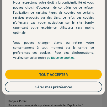
Nous respectons votre droit à la confidentialité et vous
Chauffage
pouvez choisir d’accepter, de contrôler ou de refuser
J'ai essayé avec plusieurs téléphone pour être sur que cela ne vienne
l'utilisation de certains types de cookies ou certains
pas d'un problème de bluethoot.
services proposés par des tiers. Le refus des cookies
Autres produits
La Tahoma clignote bien en bleu lors de la tentative de recherche sur
n’affectera pas votre navigation sur le site Somfy
le telephone.
cependant votre expérience utilisateur sera moins
optimale.
Mon PIN si besoin : 2053-2682-2811
Vous pouvez changer d'avis ou retirer votre
Merci d'avance de votre aide
Devis avec un pro
consentement à tout moment via le centre de
préférences des cookies. Pour plus d’informations,
Pierre L.
veuillez consulter notre
politique de cookies
.
Contact
il y a presque 2 ans
Participer au fil de discussion
Boutique
TOUT ACCEPTER
Réponses
Gérer mes préférences
Bonjour Pierre,
Pouvez-vous essayé de supprimer et réinstaller l'application?