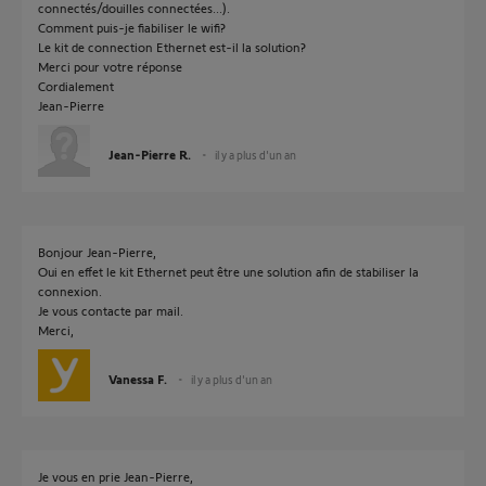
connectés/douilles connectées...).
Comment puis-je fiabiliser le wifi?
Le kit de connection Ethernet est-il la solution?
Merci pour votre réponse
Cordialement
Jean-Pierre
Jean-Pierre R.
il y a plus d'un an
Bonjour Jean-Pierre,
Oui en effet le kit Ethernet peut être une solution afin de stabiliser la
connexion.
Je vous contacte par mail.
Merci,
Vanessa F.
il y a plus d'un an
Je vous en prie Jean-Pierre,