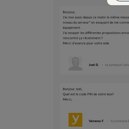
Bonjour,
J'ai moi aussi depuis ce matin le même messa
niveau du serveur" en essayant de me conn
équipement.
J'ai essayer les différentes propositions enno
rencontré ça récemment ?
Merci d'avance pour votre aide
Joel D.
il y a presque 2 ans
Bonjour Joël,
Quel est le code PIN de votre box?
Merci,
Vanessa F.
il y a presque 