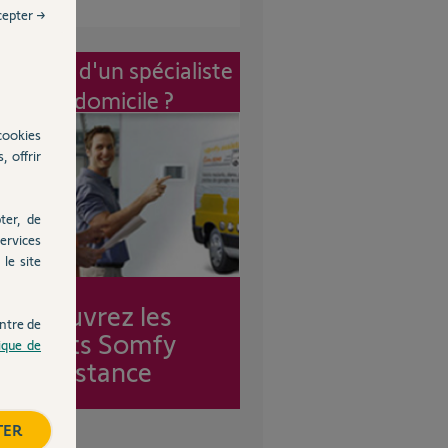
cepter →
vention d'un spécialiste
à mon domicile ?
cookies
, offrir
ter, de
ervices
le site
Découvrez les
ntre de
forfaits Somfy
tique de
Assistance
TER