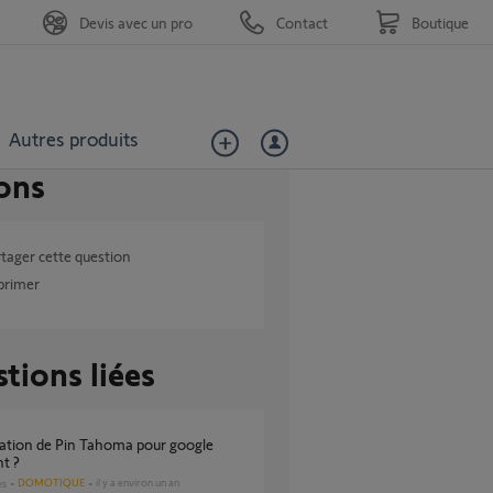
Devis avec un pro
Contact
Boutique
Autres produits
ons
tager cette question
primer
tions liées
nt ?
DOMOTIQUE
il y a environ un an
es