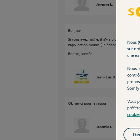
Jeremie L.
il y a presque 
Bonjour
Si vous avez migré, il n'y a plus d'interface
Nous (
l'application mobile (Téléphone ou tablette).
sur not
Bonne journée.
une exp
Nous r
contrô
Jean-Luc B.
il y a presqu
propos
Somfy 
Vous p
Ok merci pour le retour
préfér
cookie
Jeremie L.
il y a presque 
Gér