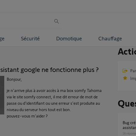
ge
Sécurité
Domotique
Chauffage
Acti
ssistant google ne fonctionne plus ?
Par
Im
Bonjour,
je n'arrive plus à avoir accès à ma box somfy Tahoma
via le site somfy connect, il me dit erreur de mot de
Ques
passe ou d'identifiant ou une erreur s'est produite au
niveau du serveur hors tout est bon.
pouvez-vous m'aider ?
Bug création de Pin Tahoma pour google
assista
28
répons