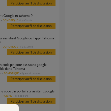
Participer au fil de discussion
tant Google et tahoma ?
DOMOTIQUE
il y a 5 mois
s
Participer au fil de discussion
?
DOMOTIQUE
il y a 11 mois
s
Participer au fil de discussion
ible dans Tahoma
DOMOTIQUE
il y a environ un an
es
Participer au fil de discussion
me code pin portail sur assitant google
PORTAIL
il y a 26 jours
s
Participer au fil de discussion