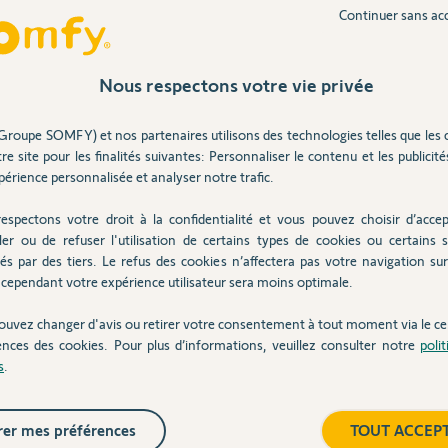
Continuer sans ac
2 ans
Inter
Nous respectons votre vie privée
 pc/mac. Tout se gère directement par
Groupe SOMFY) et nos partenaires utilisons des technologies telles que les 
re site pour les finalités suivantes: Personnaliser le contenu et les publicités
érience personnalisée et analyser notre trafic.
espectons votre droit à la confidentialité et vous pouvez choisir d’accep
ler ou de refuser l'utilisation de certains types de cookies ou certains s
e 2 ans
és par des tiers. Le refus des cookies n’affectera pas votre navigation sur 
cependant votre expérience utilisateur sera moins optimale.
ouvez changer d'avis ou retirer votre consentement à tout moment via le ce
ences des cookies. Pour plus d’informations, veuillez consulter notre
poli
s
.
2 ans
er mes préférences
TOUT ACCEP