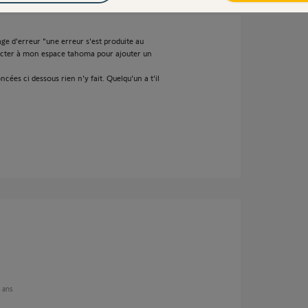
ge d'erreur "une erreur s'est produite au
ecter à mon espace tahoma pour ajouter un
ncées ci dessous rien n'y fait. Quelqu'un a t'il
2 ans