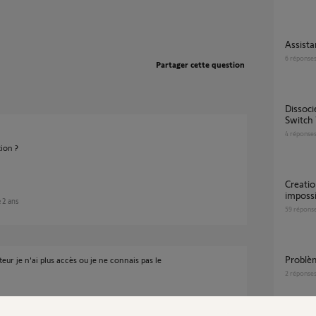
Assis
6
réponse
Partager cette question
Dissocier assistant Google de l'appli Tahoma
Switch 
4
réponse
tion ?
Creation code pin pour assistant google
imposs
e 2 ans
59
répons
problè
r je n'ai plus accès ou je ne connais pas le
2
réponse