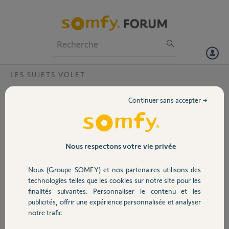
Particuliers
Professionnels
Forum
LES SUJETS VOLET
Volet
telecommade ne répond plus
Continuer sans accepter →
Bonjour,
Portail
La société Champion Vigeant, qui m'a posé le volet roulant en 2019
n'assure pas le SAV et ne peut que me conseiller de contacter un
électricien. Est-ce normal ?
Garage
Nous respectons votre vie privée
J'ai changé la pile de la télécommande mais cela ne fonctionne
toujours pas. A bientôt 70 ans je suis dépassée par tout ça.
Nous (Groupe SOMFY) et nos partenaires utilisons des
Sécurité
technologies telles que les cookies sur notre site pour les
Merci,
finalités suivantes: Personnaliser le contenu et les
publicités, offrir une expérience personnalisée et analyser
Domotique
Anonyme
notre trafic.
il y a presque 2 ans