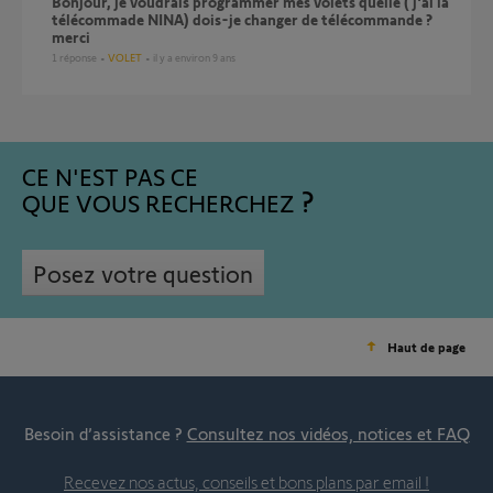
bonjour, je voudrais programmer mes volets quelle ( j'ai la
télécommade NINA) dois-je changer de télécommande ?
merci
1
réponse
VOLET
il y a environ 9 ans
CE N'EST PAS CE
QUE VOUS RECHERCHEZ
Posez votre question
Haut de page
Besoin d’assistance ?
Consultez nos vidéos, notices et FAQ
Recevez nos actus, conseils et bons plans par email !