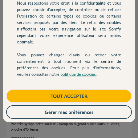
Participer au fil de discussion
Nous respectons votre droit à la confidentialité et vous
Chauffage
pouvez choisir d’accepter, de contrôler ou de refuser
l'utilisation de certains types de cookies ou certains
services proposés par des tiers. Le refus des cookies
Autres produits
Réponses
n’affectera pas votre navigation sur le site Somfy
cependant votre expérience utilisateur sera moins
optimale.
2019 vos système ne sont plus garanti.
Contactez un Pro qui pourra vous dépanner
https://goo.gl/t8zRCO
Vous pouvez changer d'avis ou retirer votre
Devis avec un pro
Bonne journée
consentement à tout moment via le centre de
préférences des cookies. Pour plus d’informations,
Charly
il y a presque 2 ans
veuillez consulter notre
politique de cookies
.
Contact
Boutique
TOUT ACCEPTER
Bonjour
Est-ce que vous connaissez la référence de la motorisation ?
Gérer mes préférences
Si vous ne savez pas, postez une photo recto/verso de la télécommande.
Pas très sympa cette société Champion Vigeant située dans le Loiret,
proche d'Orléans.
Bonne journée.