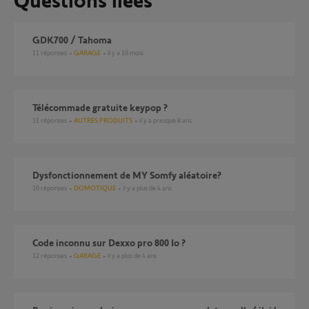
GDK700 / Tahoma
11
réponses
GARAGE
il y a 10 mois
télécommade gratuite keypop ?
11
réponses
AUTRES PRODUITS
il y a presque 8 ans
dysfonctionnement de MY Somfy aléatoire?
10
réponses
DOMOTIQUE
il y a plus de 4 ans
Code inconnu sur Dexxo pro 800 Io ?
12
réponses
GARAGE
il y a plus de 4 ans