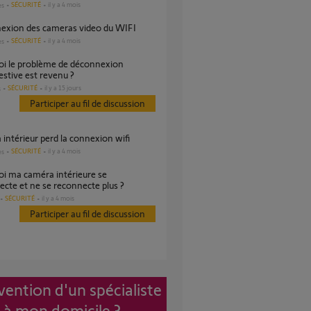
SÉCURITÉ
il y a 4 mois
es
nexion des cameras video du WIFI
SÉCURITÉ
il y a 4 mois
es
stive est revenu ?
SÉCURITÉ
il y a 15 jours
s
Participer au fil de discussion
 intérieur perd la connexion wifi
SÉCURITÉ
il y a 4 mois
es
cte et ne se reconnecte plus ?
SÉCURITÉ
il y a 4 mois
Participer au fil de discussion
vention d'un spécialiste
à mon domicile ?