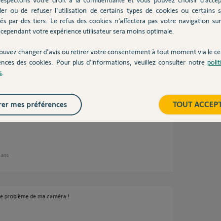
ler ou de refuser l'utilisation de certains types de cookies ou certains s
és par des tiers. Le refus des cookies n’affectera pas votre navigation sur 
cependant votre expérience utilisateur sera moins optimale.
ouvez changer d'avis ou retirer votre consentement à tout moment via le ce
ences des cookies. Pour plus d’informations, veuillez consulter notre
poli
ns
s
.
er mes préférences
TOUT ACCEP
et lancez la commande FAST.COM dans le
ns pour avoir le débit montant.
2 ans
c le problème de ma caméra !