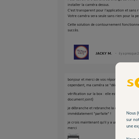
installer la caméra dessus.
C'est transparent pour l'application et sans r
Votre caméra sera seule sans rien pour la pe
Cette solution de contournement fonctionne 
succès.
JACKY M.
il y a presque 
bonjour et merci de vos réponses, mais je n'a
cependant, ma caméra se "déconnecte" toujour
vérification sur la box : elle est toujours con
document joint)
je débranche et rebranche la caméra sur le ré
Nous (
immédiatement "parfaite" !
sur not
je crois maintenant qu'il y a un problème inte
une exp
merci
Nous r