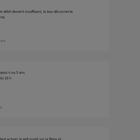
i le débit devient insuffisant, la box déconnecte
nte.
2 ans
epuis 4 ou 5 ans.
rès 20 h
ns
aut activer le wifi invité sur la Bbox et