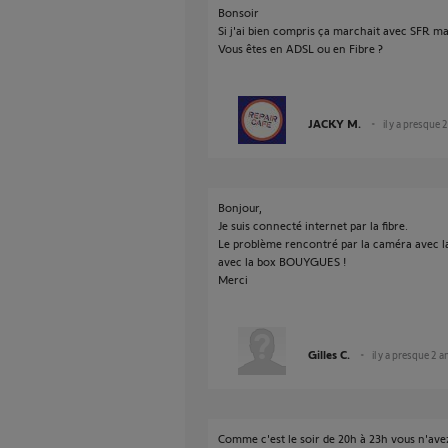
Bonsoir
Si j'ai bien compris ça marchait avec SFR m
Vous êtes en ADSL ou en Fibre ?
JACKY M.
il y a presque 
Bonjour,
Je suis connecté internet par la fibre.
Le problème rencontré par la caméra avec l
avec la box BOUYGUES !
Merci
Gilles C.
il y a presque 2 a
Comme c'est le soir de 20h à 23h vous n'av