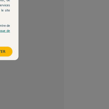
ervices
le site
ntre de
tique de
TER