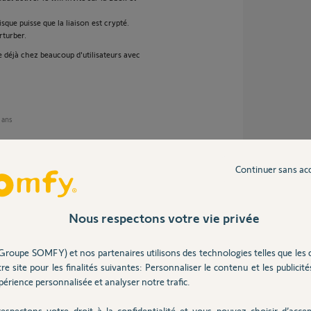
isque puisse que la liaison est crypté.
rturber.
déjà chez beaucoup d'utilisateurs avec
2 ans
Continuer sans ac
i pas de réseau "invité".
s du réseau WiFi, et je vérifie :
nectée et le signal est de "qualité élevée (voir
Nous respectons votre vie privée
seau électrique et elle devient
Groupe SOMFY) et nos partenaires utilisons des technologies telles que les 
re site pour les finalités suivantes: Personnaliser le contenu et les publicités
rne sur la caméra ... que faire ?
érience personnalisée et analyser notre trafic.
espectons votre droit à la confidentialité et vous pouvez choisir d’accep