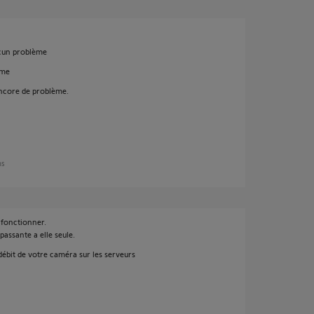
cun problème
ème
ncore de problème.
ns
 fonctionner.
assante a elle seule.
 débit de votre caméra sur les serveurs