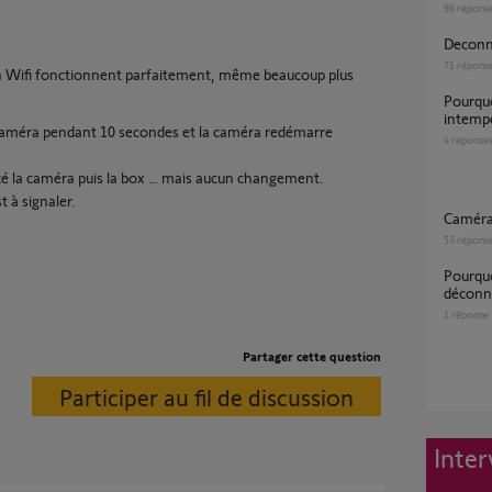
96
répons
Decon
71
répons
en Wifi fonctionnent parfaitement, même beaucoup plus
Pourquoi le problème de déconnexion
intempe
a caméra pendant 10 secondes et la caméra redémarre
4
réponse
acé la caméra puis la box … mais aucun changement.
 à signaler.
Caméra
53
répons
Pourquoi ma caméra intérieure se
déconne
1
réponse
Partager cette question
Participer au fil de discussion
Inter