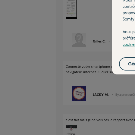
contrô
propos
Somfy 
Vous p
préfér
Gilles C.
il y a presque 2 a
cookie
Gér
Connecté votre smartphone sur le wifi 2.4 
navigateur internet. Cliquer sur plus d'optio
JACKY M.
il y a presque 
c'est fait mais je ne vois pas le rapport ave