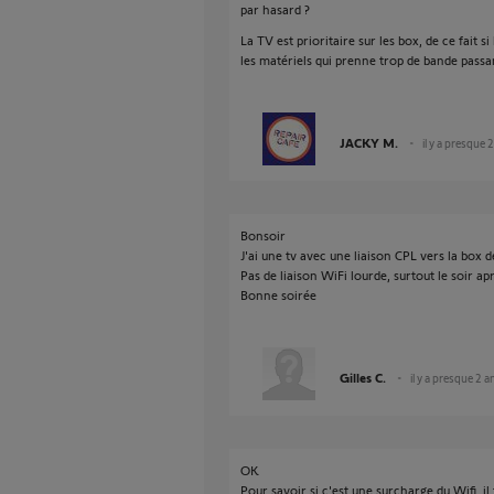
par hasard ?
La TV est prioritaire sur les box, de ce fait s
les matériels qui prenne trop de bande passa
JACKY M.
il y a presque 
Bonsoir
J'ai une tv avec une liaison CPL vers la box d
Pas de liaison WiFi lourde, surtout le soir ap
Bonne soirée
Gilles C.
il y a presque 2 a
OK
Pour savoir si c'est une surcharge du Wifi, il f