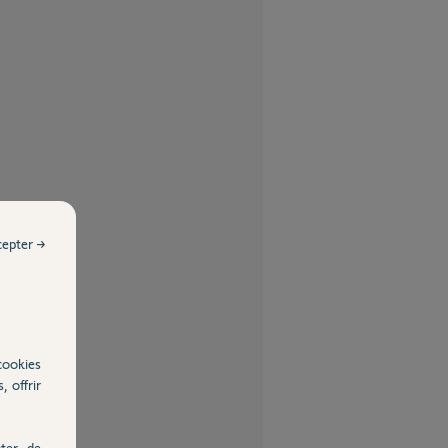
cepter →
cookies
, offrir
ter, de