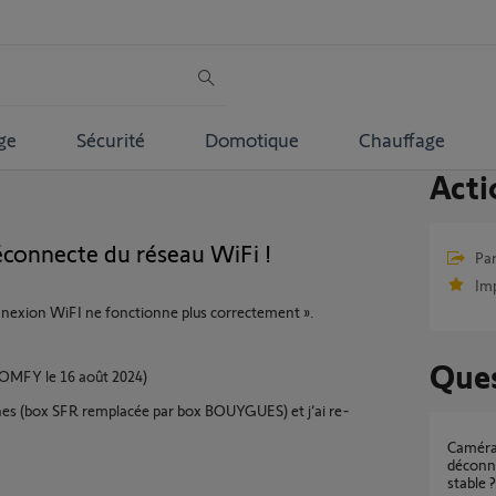
ge
Sécurité
Domotique
Chauffage
Acti
éconnecte du réseau WiFi !
Par
Im
connexion WiFI ne fonctionne plus correctement ».
Ques
SOMFY le 16 août 2024)
aines (box SFR remplacée par box BOUYGUES) et j’ai re-
Caméras extérieures Somfy Protect qui se
déconn
stable ?