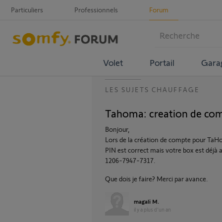
Particuliers
Professionnels
Forum
Volet
Portail
Gara
LES SUJETS CHAUFFAGE
Tahoma: creation de com
Bonjour,
Lors de la création de compte pour TaHom
PIN est correct mais votre box est déj
1206-7947-7317.
Que dois je faire? Merci par avance.
magali M.
il y a plus d'un an