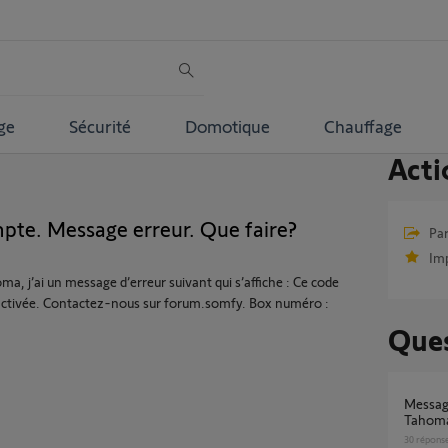
ge
Sécurité
Domotique
Chauffage
Acti
pte. Message erreur. Que faire?
Par
Im
a, j’ai un message d’erreur suivant qui s’affiche : Ce code
à activée. Contactez-nous sur forum.somfy. Box numéro :
Ques
Message d'erreur gestion utilisateur (MAJ
Tahoma
30
répons