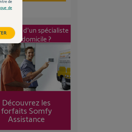
ntre de
tique de
vention d'un spécialiste
TER
à mon domicile ?
Découvrez les
forfaits Somfy
Assistance