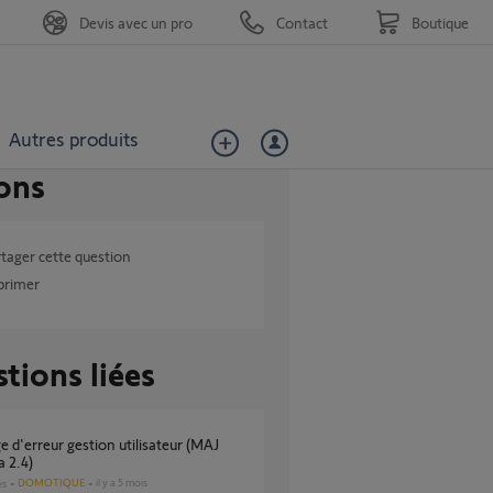
Devis avec un pro
Contact
Boutique
Autres produits
ons
tager cette question
primer
tions liées
 2.4)
DOMOTIQUE
il y a 5 mois
es