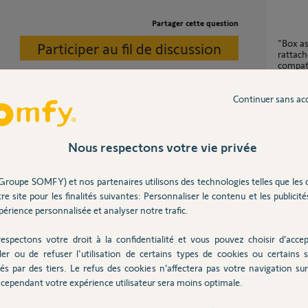
Partager cette question
"Box associée non compatible. La box
Participer au fil de discussion
rattach
compat
7
réponse
Continuer sans ac
Imposs
 peu pour ce problème.
15
répons
Nous respectons votre vie privée
Groupe SOMFY) et nos partenaires utilisons des technologies telles que les 
Message sur appli TAHOMA "erreur de
re site pour les finalités suivantes: Personnaliser le contenu et les publicités
commun
un an
érience personnalisée et analyser notre trafic.
74
répons
espectons votre droit à la confidentialité et vous pouvez choisir d’accep
ler ou de refuser l'utilisation de certains types de cookies ou certains s
Impossible de me connecter à mon compte
és par des tiers. Le refus des cookies n’affectera pas votre navigation sur 
Tahoma 
cependant votre expérience utilisateur sera moins optimale.
7
réponse