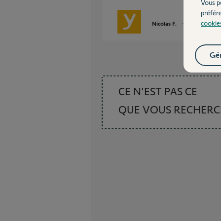
Vous p
préfér
cookie
Nicolas F.
il y a plus d'un 
Gér
CE N'EST PAS CE
QUE VOUS RECHER