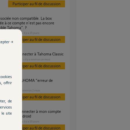
Participer au fil de discussion
ée à ce compte n'est pas encore
ible Tahoma". ?
DOMOTIQUE
il y a 25 jours
s
Participer au fil de discussion
cepter →
ible de se connecter à Tahoma Classic
DOMOTIQUE
il y a environ un mois
es
Participer au fil de discussion
cookies
, offrir
ication"
VOLET
il y a environ 2 mois
es
Participer au fil de discussion
ter, de
ervices
le site
sur l'app Android
DOMOTIQUE
il y a 10 jours
s
Participer au fil de discussion