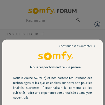
Particuliers
Professionnels
Forum
LES SUJETS SÉCURITÉ
Volet
Camera wifi ?
Continuer sans accepter →
Bonjour,
Portail
Impossible de changer réseau WiFi, suite à remplacement de la box
(échec de chargement réseau)
B041D0C0372 AF JF
Garage
Nous respectons votre vie privée
Merci,
Nous (Groupe SOMFY) et nos partenaires utilisons des
Sécurité
technologies telles que les cookies sur notre site pour les
Gilles L.
finalités suivantes: Personnaliser le contenu et les
il y a plus d'un an
publicités, offrir une expérience personnalisée et analyser
Domotique
Participer au fil de discussion
notre trafic.