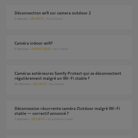
Déconnection wifi sur camera outdoor 2
1
réponse
SÉCURITÉ
il y a 14 jours
Caméra indoor wifi?
9
réponses
DOMOTIQUE
il y a 7 jours
Caméras extérieures Somfy Protect qui se déconnectent
régulièrement malgré un Wi-Fi stable ?
96
réponses
SÉCURITÉ
il y a 4 mois
Déconnexion récurrente caméra Outdoor malgré Wi-Fi
stable — correctif annoncé ?
5
réponses
SÉCURITÉ
il y a environ 2 mois