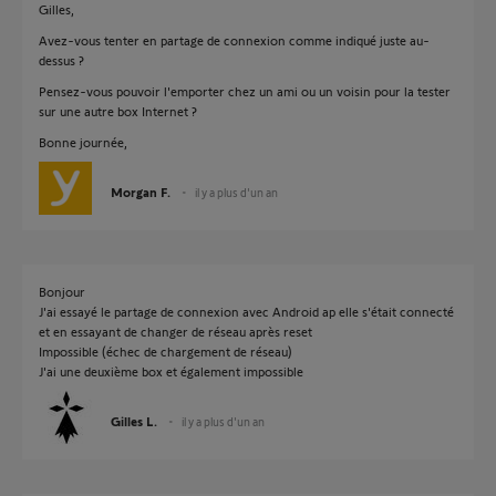
Gilles,
Avez-vous tenter en partage de connexion comme indiqué juste au-
dessus ?
Pensez-vous pouvoir l'emporter chez un ami ou un voisin pour la tester
sur une autre box Internet ?
Bonne journée,
Morgan F.
il y a plus d'un an
Bonjour
J'ai essayé le partage de connexion avec Android ap elle s'était connecté
et en essayant de changer de réseau après reset
Impossible (échec de chargement de réseau)
J'ai une deuxième box et également impossible
Gilles L.
il y a plus d'un an