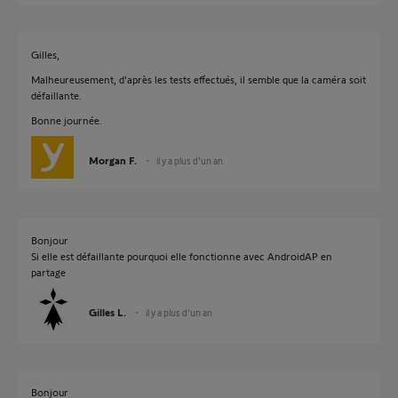
Gilles,
Malheureusement, d'après les tests effectués, il semble que la caméra soit
défaillante.
Bonne journée.
Morgan F.
il y a plus d'un an
Bonjour
Si elle est défaillante pourquoi elle fonctionne avec AndroidAP en
partage
Gilles L.
il y a plus d'un an
Bonjour