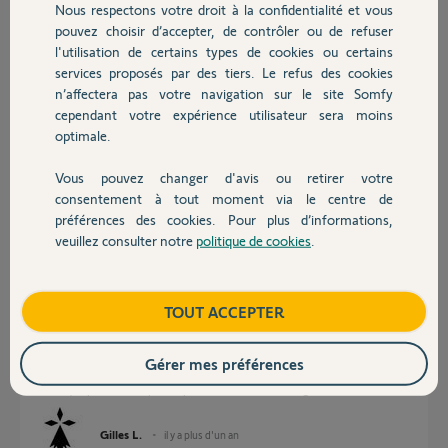
Nous respectons votre droit à la confidentialité et vous
Chauffage
pouvez choisir d’accepter, de contrôler ou de refuser
Réponses
l'utilisation de certains types de cookies ou certains
services proposés par des tiers. Le refus des cookies
Autres produits
n’affectera pas votre navigation sur le site Somfy
Bonjour Gilles,
cependant votre expérience utilisateur sera moins
optimale.
Veuillez
réinitialiser votre caméra
ainsi tester en
partage de connexion
.
Vous pouvez changer d'avis ou retirer votre
Devis avec un pro
consentement à tout moment via le centre de
préférences des cookies. Pour plus d’informations,
Bonne journée,
veuillez consulter notre
politique de cookies
.
Contact
Morgan F.
il y a plus d'un an
Boutique
TOUT ACCEPTER
Bonjour
Gérer mes préférences
J'ai réinitialisé et à la fin échec de chargement wifi
Alors que pour le link pas de problème suite au changement de box
Gilles L.
il y a plus d'un an