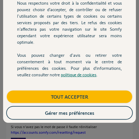
Nous respectons votre droit à la confidentialité et vous
cette fois ci c'est compte inexistant.
Chauffage
pouvez choisir d’accepter, de contrôler ou de refuser
J'ai également essayer sur mon ordinateur
l'utilisation de certains types de cookies ou certains
idem.
services proposés par des tiers. Le refus des cookies
Autres produits
n’affectera pas votre navigation sur le site Somfy
Pouvez vous m'aider
cependant votre expérience utilisateur sera moins
Merci,
optimale.
Manu M.
Vous pouvez changer d'avis ou retirer votre
Devis avec un pro
il y a plus d'un an
consentement à tout moment via le centre de
Participer au fil de discussion
préférences des cookies. Pour plus d’informations,
veuillez consulter notre
politique de cookies
.
Contact
Réponses
Boutique
TOUT ACCEPTER
Gérer mes préférences
Bonjour
Il faut utiliser le Mail que le Yello a appliqué a votre demande.
Si vous n'avez pas le mot de passe il fautle réinitialiser
https://accounts.somfy.com/resetting/request