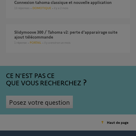
connexion tahoma classique et nouvelle application
13
réponses
DOMOTIQUE
il y a 2 mois
Slidymoove 300 / Tahoma v2: perte d'apparairage suite
ajout télécommande
1
réponse
PORTAIL
il y a environ un mois
CE N'EST PAS CE
QUE VOUS RECHERCHEZ
Posez votre question
Haut de page