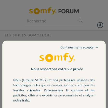
Particuliers
Professionnels
Forum
LES SUJETS DOMOTIQUE
Volet
Application tahoma classique ne s'ouvre
Continuer sans accepter →
plus?
Portail
Bonjour,
Suite au changement de mon adresse mail sur
Garage
ma tahoma classique par un.yellow je n'arrive
Nous respectons votre vie privée
plus à ouvrir mon application tahoma
classique, j'utilise mon ancienne adresse mail
Nous (Groupe SOMFY) et nos partenaires utilisons des
Sécurité
et mot de passe,on me demande d'activer ma
technologies telles que les cookies sur notre site pour les
box puis on me demande mon code pin que je
finalités suivantes: Personnaliser le contenu et les
renseigne et j'ai comme réponse votre box est
publicités, offrir une expérience personnalisée et analyser
Domotique
déjà activé contacter le forum.somfy.
notre trafic.
J'ai essayer avec la nouvelle adresse mail mais