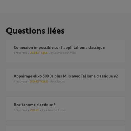
Questions liées
connexion impossible sur l'appli tahoma classique
6
réponses
DOMOTIQUE
il y a environ un mois
Appairage elixo 500 3s plus M io avec TaHoma classique v2
4
réponses
DOMOTIQUE
il y a 2 jours
box tahoma classique ?
3
réponses
VOLET
il y a environ 2 mois