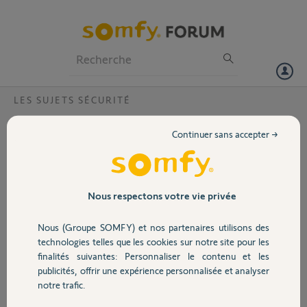
Particuliers
Professionnels
Forum
LES SUJETS SÉCURITÉ
Volet
Compatibilité protexiom 70 avec certains
Continuer sans accepter →
éléments de la protexiom asr 4000 ?
Portail
Bonjour,
Je possède une ancienne alarme protexiom 70 (achetée en 2004), et
Garage
j'aimerais pouvoir compléter mon installation.
Nous respectons votre vie privée
Est-ce que des détecteurs de mouvement, des détecteurs
d'ouverture, des télécommandes deux boutons et un sirène
Nous (Groupe SOMFY) et nos partenaires utilisons des
Sécurité
extérieure provenant d'un pack protexiom asr 4000 sont compatibles
technologies telles que les cookies sur notre site pour les
avec mon équipement ?
finalités suivantes: Personnaliser le contenu et les
publicités, offrir une expérience personnalisée et analyser
Domotique
Merci d'avance ! Bien cordialement
notre trafic.