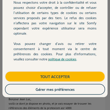
Fabrice J.
Nous respectons votre droit à la confidentialité et vous
Chauffage
il y a plus d'un an
pouvez choisir d’accepter, de contrôler ou de refuser
Participer au fil de discussion
l'utilisation de certains types de cookies ou certains
services proposés par des tiers. Le refus des cookies
Autres produits
n’affectera pas votre navigation sur le site Somfy
cependant votre expérience utilisateur sera moins
Réponses
optimale.
Vous pouvez changer d'avis ou retirer votre
Devis avec un pro
Bonjour
consentement à tout moment via le centre de
préférences des cookies. Pour plus d’informations,
Sans doute mais avec des références ou des photos, ce serait plus facile
veuillez consulter notre
politique de cookies
.
de vous répondre de façon sûre.
Contact
Bonne journée.
Boutique
TOUT ACCEPTER
Jean-Luc B.
il y a plus d'un an
Gérer mes préférences
Bonjour Jean Luc,
voilà ce dont je dispose en photo, et je vais essayer de trouver les
références des éléments de la protexiom asr 4000.