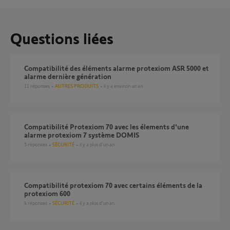
Questions liées
compatibilité des éléments alarme protexiom ASR 5000 et
alarme dernière génération
11
réponses
AUTRES PRODUITS
il y a environ un an
Compatibilité Protexiom 70 avec les élements d'une
alarme protexiom 7 système DOMIS
5
réponses
SÉCURITÉ
il y a plus d'un an
Compatibilité protexiom 70 avec certains éléments de la
protexiom 600
4
réponses
SÉCURITÉ
il y a plus d'un an