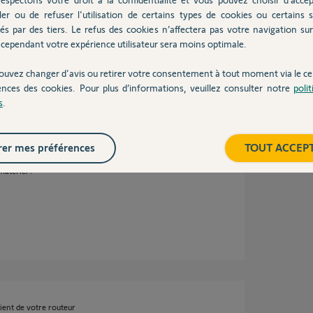
ez là sur l'autre routeur sur lequel il n'y a pas
ler ou de refuser l'utilisation de certains types de cookies ou certains s
és par des tiers. Le refus des cookies n’affectera pas votre navigation sur 
cependant votre expérience utilisateur sera moins optimale.
ouvez changer d'avis ou retirer votre consentement à tout moment via le ce
 an
ences des cookies. Pour plus d’informations, veuillez consulter notre
poli
s
.
er mes préférences
TOUT ACCEP
me. Comment ouvrir un dossier SAV pour
atériel ?
vient de votre routeur