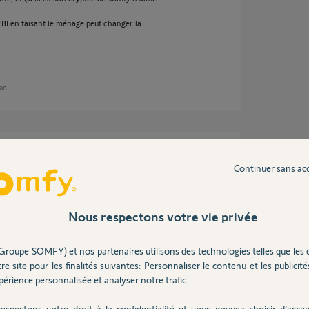
RBI en faisant le ménage peut changer la
 an
a camera vient à nouveau de perdre le réseau
Continuer sans ac
Nous respectons votre vie privée
Groupe SOMFY) et nos partenaires utilisons des technologies telles que les 
re site pour les finalités suivantes: Personnaliser le contenu et les publicités
érience personnalisée et analyser notre trafic.
a galère.
espectons votre droit à la confidentialité et vous pouvez choisir d’accep