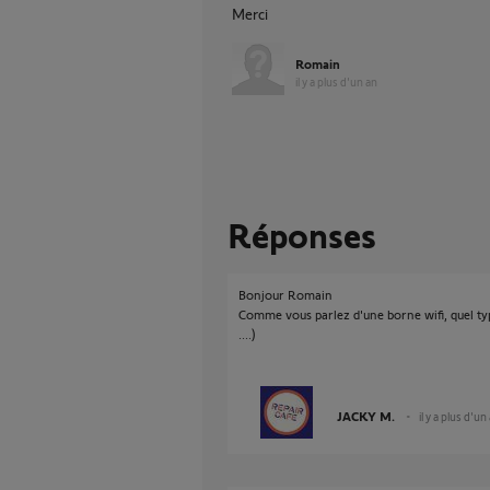
Merci
Romain
il y a plus d'un an
Réponses
Bonjour Romain
Comme vous parlez d'une borne wifi, quel typ
....)
JACKY M.
il y a plus d'un