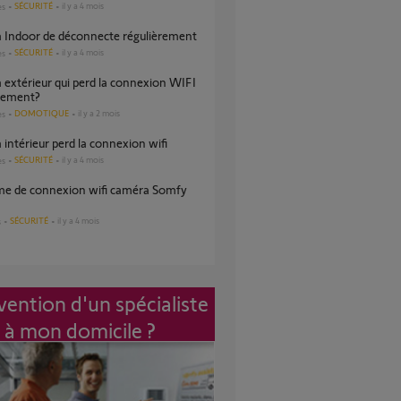
SÉCURITÉ
il y a 4 mois
es
a Indoor de déconnecte régulièrement
SÉCURITÉ
il y a 4 mois
es
èrement?
DOMOTIQUE
il y a 2 mois
es
 intérieur perd la connexion wifi
SÉCURITÉ
il y a 4 mois
es
SÉCURITÉ
il y a 4 mois
s
vention d'un spécialiste
à mon domicile ?