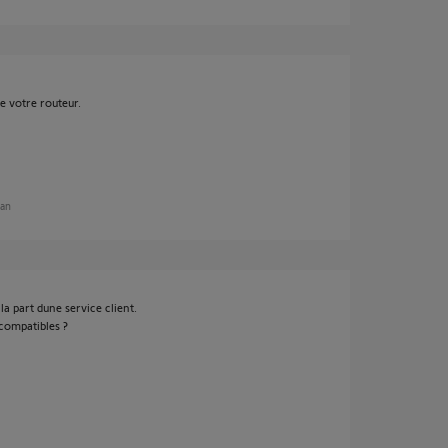
e votre routeur.
 an
a part dune service client.
 compatibles ?