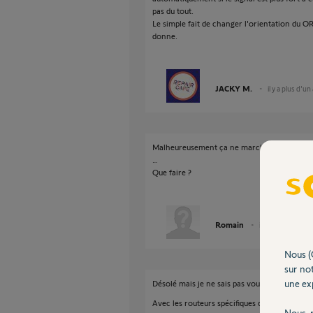
pas du tout.
Le simple fait de changer l'orientation du O
donne.
JACKY M.
il y a plus d'un
Malheureusement ça ne marche pas mieux. L
…
Que faire ?
Romain
il y a plus d'un an
Nous (
sur not
une exp
Désolé mais je ne sais pas vous aidé plus.
Avec les routeurs spécifiques c'est toujours l
Nous r