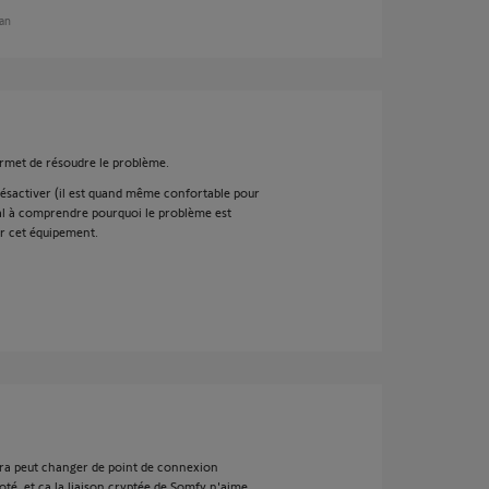
 an
permet de résoudre le problème.
ésactiver (il est quand même confortable pour
 mal à comprendre pourquoi le problème est
ur cet équipement.
ra peut changer de point de connexion
coté, et ça la liaison cryptée de Somfy n'aime