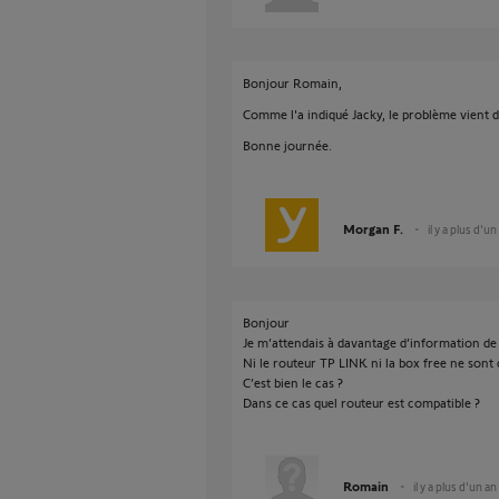
Bonjour Romain,
Comme l'a indiqué Jacky, le problème vient d
Bonne journée.
Morgan F.
il y a plus d'un
Bonjour
Je m’attendais à davantage d’information de l
Ni le routeur TP LINK ni la box free ne sont
C’est bien le cas ?
Dans ce cas quel routeur est compatible ?
Romain
il y a plus d'un an