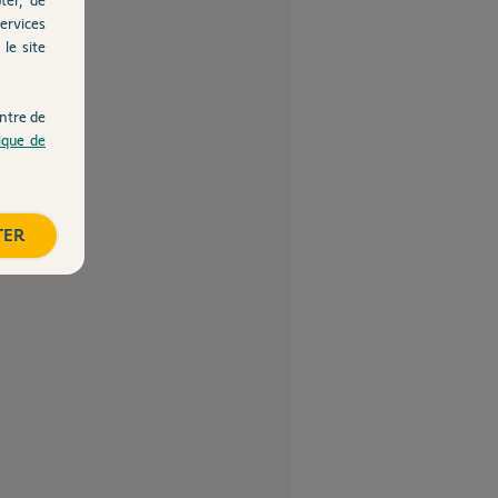
ervices
le site
ntre de
tique de
TER