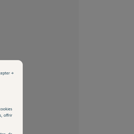
cepter →
cookies
, offrir
ter, de