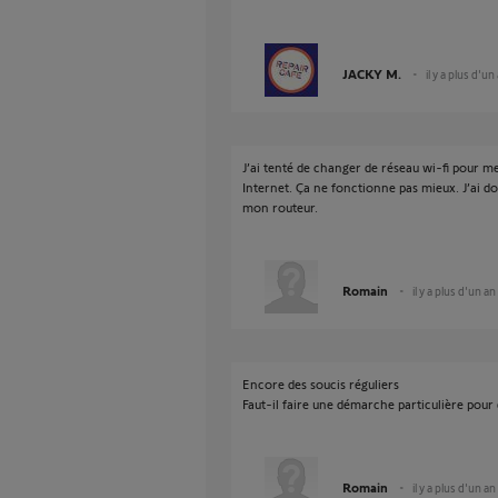
JACKY M.
il y a plus d'un
J’ai tenté de changer de réseau wi-fi pour m
Internet. Ça ne fonctionne pas mieux. J’ai do
mon routeur.
Romain
il y a plus d'un an
Encore des soucis réguliers
Faut-il faire une démarche particulière pour 
Romain
il y a plus d'un an