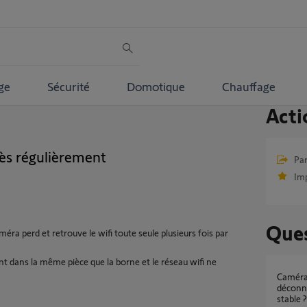
ge
Sécurité
Domotique
Chauffage
Acti
rès régulièrement
Par
Im
Ques
ra perd et retrouve le wifi toute seule plusieurs fois par
t dans la même pièce que la borne et le réseau wifi ne
Caméras extérieures Somfy Protect qui se
déconn
stable ?