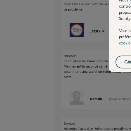
Pour être sur que c'est pas la caméra, connect
contrô
de problème.
propos
Somfy 
Vous p
JACKY M.
il y a plus d'un
préfér
cookie
Bonjour
La situation ne s’améliore pas.
Gér
Maintenant la seconde caméra pose problè
obtenir une analyse et un remplacement du m
Merci
Romain
il y a plus d'un an
Bonjour
Attendez l'avis d'un Yello mais le problème 