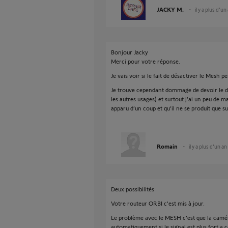
JACKY M.
il y a plus d'un
Bonjour Jacky
Merci pour votre réponse.
Je vais voir si le fait de désactiver le Mesh 
Je trouve cependant dommage de devoir le d
les autres usages) et surtout j’ai un peu de
apparu d’un coup et qu’il ne se produit que s
Romain
il y a plus d'un an
Deux possibilités
Votre routeur ORBI c'est mis à jour.
Le problème avec le MESH c'est que la camé
automatiquement si le signal est plus fort a 