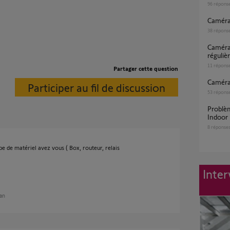
96
répons
Camér
38
répons
caméra extérieur qui perd la connexion WIFI
réguli
11
répons
Partager cette question
Caméra
Participer au fil de discussion
53
répons
Problème de connexion wifi caméra Somfy
Indoor
8
réponse
e de matériel avez vous ( Box, routeur, relais
Inter
 an