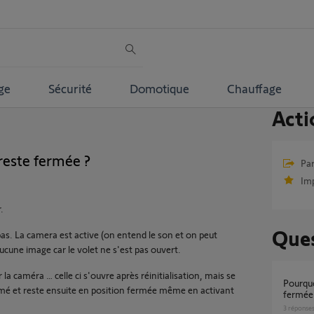
ge
Sécurité
Domotique
Chauffage
Acti
reste fermée ?
Par
Im
.
Ques
 pas. La camera est active (on entend le son et on peut
aucune image car le volet ne s'est pas ouvert.
r la caméra … celle ci s'ouvre après réinitialisation, mais se
Pourquoi le Volet reste bloqué en position
rmé et reste ensuite en position fermée même en activant
fermée 
3
réponse