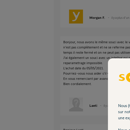
Morgan F.
il y a plus d'un
Bonjour, nous avons le même souci avec le vo
n'est pas complètement et ne se referme pas
temps il reste fermé et on ne peut pas utilise
J'ai également un souci avec un inteltag qui n
reparametrage impossible.
L'achat date du 05/05/2021.
Pourriez-vous nous aider s'il vous plaît ?
En vous remerciant par avance de votre reto
Bien cordialement.
Nous (
Laeti
il y a plus d'un an
sur not
une exp
Nous r
Bonjour Laeti,