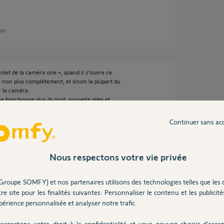
 an
let de la caméra one +, quand il s'ouvre ce
 non plus complètement, et sinon la plupart du
r la caméra.
e fonctionne plus du tout, nouvelle piles et
Continuer sans ac
ur.
Nous respectons votre vie privée
Groupe SOMFY) et nos partenaires utilisons des technologies telles que les 
re site pour les finalités suivantes: Personnaliser le contenu et les publicités
érience personnalisée et analyser notre trafic.
espectons votre droit à la confidentialité et vous pouvez choisir d’accep