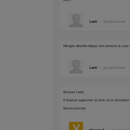
Laeti
il y a plus d'un an
Morgan désolée depuis une semaine je vous a
Laeti
il y a plus d'un an
Bonjour Laeti,
Il faudrait supprimer la One+ et la réinstaller.
Bonne journée.
Morgan F.
il y a plus d'un