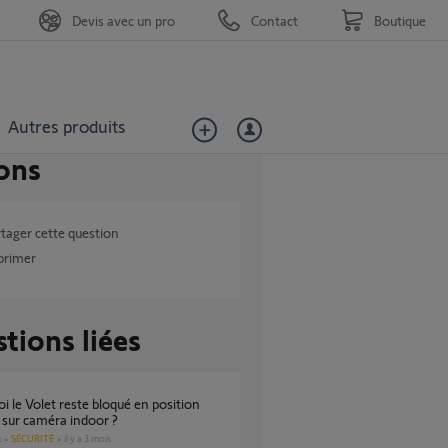
Devis avec un pro
Contact
Boutique
Autres produits
ons
tager cette question
primer
tions liées
sur caméra indoor ?
SÉCURITÉ
il y a 3 mois
s