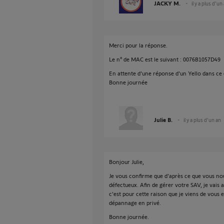
JACKY M.
il y a plus d'un
Merci pour la réponse.
Le n° de MAC est le suivant : 0076B1057D49
En attente d'une réponse d'un Yello dans ce 
Bonne journée
Julie B.
il y a plus d'un an
Bonjour Julie,
Je vous confirme que d'après ce que vous nous
défectueux. Afin de gérer votre SAV, je vais
c'est pour cette raison que je viens de vous
dépannage en privé.
Bonne journée.