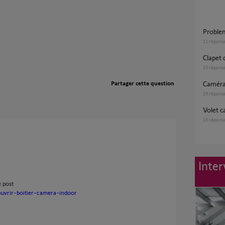
Probl
11
répons
Clapet
10
répons
Partager cette question
Caméra
29
répons
Volet 
16
répons
Inter
e post
ouvrir-boitier-camera-indoor