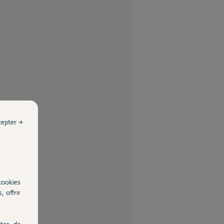
cepter →
cookies
, offrir
ter, de