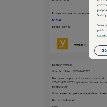
contrô
propos
Pouvez vous me communiquer le N° MAC de
Somfy 
N° MAC
Vous p
Bonne journée.
préfér
cookie
Morgan F.
il y a plus d'un
Gér
Bonjour Morgan,
Voici le n° Mac : 0076b1015717
Nous avons également un souci avec un de nos
SF24014870AD7B2, qui ne fonctionne plus, mê
réinstallation.
Vous remerciant par avance, et dans l'attent
Bien cordialement.
Laeti