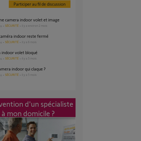
Participer au fil de discussion
eme camera indoor volet et image
SÉCURITÉ
il y a environ 2 mois
es
 caméra indoor reste fermé
SÉCURITÉ
il y a 6 mois
es
 indoor volet bloqué
SÉCURITÉ
il y a 5 mois
es
camera indoor qui claque ?
SÉCURITÉ
il y a 5 mois
es
vention d'un spécialiste
à mon domicile ?