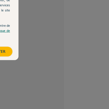
ervices
le site
ntre de
tique de
TER