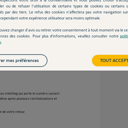
ler ou de refuser l'utilisation de certains types de cookies ou certains s
és par des tiers. Le refus des cookies n’affectera pas votre navigation sur 
 votre One+.
cependant votre expérience utilisateur sera moins optimale.
ouvez changer d'avis ou retirer votre consentement à tout moment via le ce
ences des cookies. Pour plus d’informations, veuillez consulter notre
poli
s
.
 an
er mes préférences
TOUT ACCEP
 intellitag qui porte le numéro suivant :
me après plusieurs reinitialisations et
e de votre retour.