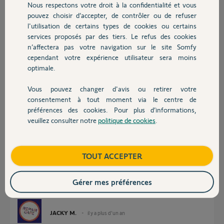
Nous respectons votre droit à la confidentialité et vous
J’ai également redémarré mon réseau wifi, conformément aux
Chauffage
pouvez choisir d’accepter, de contrôler ou de refuser
conseils trouvés sur le forum.
l'utilisation de certains types de cookies ou certains
Pouvez vous m'aider s’il vous plaît ? #yellow Somfy
services proposés par des tiers. Le refus des cookies
Autres produits
Merci,
n’affectera pas votre navigation sur le site Somfy
cependant votre expérience utilisateur sera moins
Christine
optimale.
Christine J.
Vous pouvez changer d'avis ou retirer votre
Devis avec un pro
il y a plus d'un an
consentement à tout moment via le centre de
Participer au fil de discussion
préférences des cookies. Pour plus d’informations,
veuillez consulter notre
politique de cookies
.
Contact
Réponses
Boutique
TOUT ACCEPTER
Gérer mes préférences
Bonjour Christine
Supprimez le et refaite l'installation.
JACKY M.
il y a plus d'un an