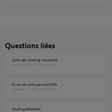
Questions liées
Calibrage intelitag impossible
4
réponses
SÉCURITÉ
il y a plus d'un an
Erreur de calibrage InteliTAG
14
réponses
SÉCURITÉ
il y a plus d'un an
Intelitag defaillant