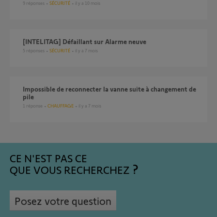
9
réponses
SÉCURITÉ
il y a 10 mois
[INTELITAG] Défaillant sur Alarme neuve
5
réponses
SÉCURITÉ
il y a 7 mois
Impossible de reconnecter la vanne suite à changement de
pile
1
réponse
CHAUFFAGE
il y a 7 mois
CE N'EST PAS CE
QUE VOUS RECHERCHEZ
Posez votre question