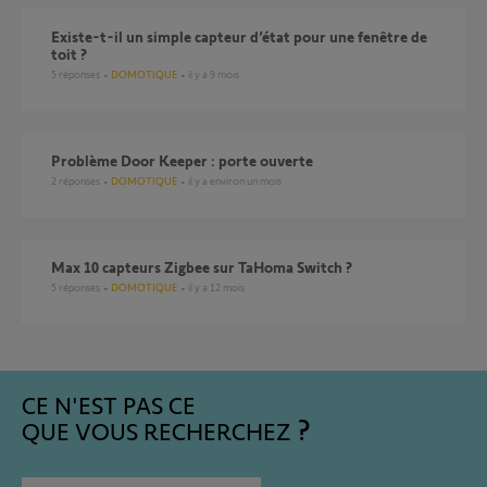
Existe-t-il un simple capteur d’état pour une fenêtre de
toit ?
5
réponses
DOMOTIQUE
il y a 9 mois
Problème Door Keeper : porte ouverte
2
réponses
DOMOTIQUE
il y a environ un mois
Max 10 capteurs Zigbee sur TaHoma Switch ?
5
réponses
DOMOTIQUE
il y a 12 mois
CE N'EST PAS CE
QUE VOUS RECHERCHEZ