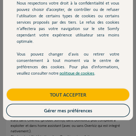
Nous respectons votre droit à la confidentialité et vous
Chauffage
Michel
pouvez choisir d’accepter, de contrôler ou de refuser
il y a plus d'un an
l'utilisation de certains types de cookies ou certains
Participer au fil de discussion
services proposés par des tiers. Le refus des cookies
Autres produits
n’affectera pas votre navigation sur le site Somfy
cependant votre expérience utilisateur sera moins
optimale.
Réponses
Vous pouvez changer d'avis ou retirer votre
Devis avec un pro
consentement à tout moment via le centre de
Bonsoir Michel
préférences des cookies. Pour plus d’informations,
C'est quelle référence votre détecteur de fuite d'eau ?
veuillez consulter notre
politique de cookies
.
Contact
JACKY M.
il y a plus d'un an
Boutique
TOUT ACCEPTER
Bonjour,
Gérer mes préférences
C'est un détecteur Aqara WL-S02D. il est reconnu et exploitable avec le 2
états dans Overkiz (produit Somfy) dans Domoticz plus complexe à
exploiter et dans home assistant (avec ou sans Overkiz qui est integré
nativement.).