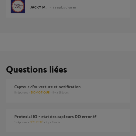
JACKY M.
il y a plus d'un an
Questions liées
Capteur d’ouverture et notification
8
réponses
DOMOTIQUE
il y a 18 jours
Protexial IO - etat des capteurs DO erroné?
1
réponse
SÉCURITÉ
il y a 8 mois