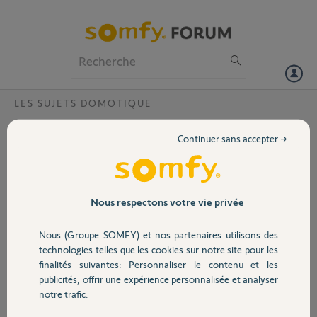
Particuliers
Professionnels
Forum
LES SUJETS DOMOTIQUE
Volet
état capteur d'inondation?
Continuer sans accepter →
Bonjour,
Portail
j'utilise des capteurs d'inondation pour fermer certains volets en cas
de pluie et de fenêtre ouverte. le problème est qui si la pluie s'arrête
ou que l'on ferme la fenêtre le volet ne remonte pas. le problème
Garage
Nous respectons votre vie privée
vient du fait que l'on ne peux pas sélectionner l'état du capteur dans
les scenarios.
Nous (Groupe SOMFY) et nos partenaires utilisons des
Avez-vous une solution?
Sécurité
technologies telles que les cookies sur notre site pour les
quand on clique sur le capteur dans les scenarios l'option modifier
finalités suivantes: Personnaliser le contenu et les
existe mais est inopérante
publicités, offrir une expérience personnalisée et analyser
Domotique
notre trafic.
Merci,