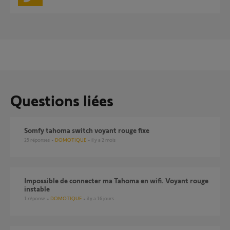
Questions liées
Somfy tahoma switch voyant rouge fixe
25
réponses
DOMOTIQUE
il y a 2 mois
Impossible de connecter ma Tahoma en wifi. Voyant rouge
instable
1
réponse
DOMOTIQUE
il y a 16 jours