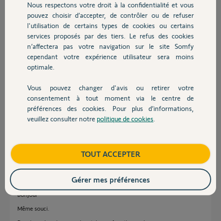
Nous respectons votre droit à la confidentialité et vous
Chauffage
câbles, sans succès..
pouvez choisir d’accepter, de contrôler ou de refuser
Merci de votre aide, car étant une personne handicapées, le fait de
l'utilisation de certains types de cookies ou certains
pouvoir piloter mes volets, ma climatisation m'aide énormément
services proposés par des tiers. Le refus des cookies
Autres produits
dans ma vie quotidienne.
n’affectera pas votre navigation sur le site Somfy
Dans l'attente de votre réponse et votre aide,
cependant votre expérience utilisateur sera moins
Je vous souhaite une bonne journée
optimale.
Merci,
Vous pouvez changer d'avis ou retirer votre
Devis avec un pro
consentement à tout moment via le centre de
Joel J.
préférences des cookies. Pour plus d’informations,
il y a plus d'un an
veuillez consulter notre
politique de cookies
.
Participer au fil de discussion
Contact
Boutique
TOUT ACCEPTER
Réponses
Gérer mes préférences
Bonjour
Même souci.