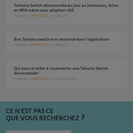
TaHoma Switch déconnectée du jour au lendemain, échec
en Wifi même avec adapteur rj45
3
réponses
DOMOTIQUE
il y a 15 jours
Box Tahoma switch non reconnue dans l'application
1
réponse
DOMOTIQUE
il y a 20 jours
Qui peut m'aider à reconnecter une Tahoma Switch
déconnectée?
6
réponses
DOMOTIQUE
il y a environ un mois
CE N'EST PAS CE
QUE VOUS RECHERCHEZ