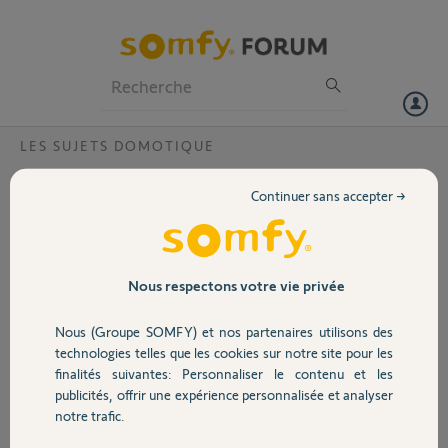
Particuliers
Professionnels
Forum
LES SUJETS DOMOTIQUE
Volet
Ma box tahoma Somfy est déconnecté
Continuer sans accepter →
avec un voyant rouge clignotant, que faire
Portail
?.
Bonjour,
Garage
Nous respectons votre vie privée
Depuis quelques jours, j'ai
des soucis avec ma box,
alors que depuis 2022
Nous (Groupe SOMFY) et nos partenaires utilisons des
Sécurité
tout fonctionnait à
technologies telles que les cookies sur notre site pour les
merveille. J'ai regardé la
finalités suivantes: Personnaliser le contenu et les
FAQ, puis vos tuto, j'ai déconnecté électriquement la box, appuyée
publicités, offrir une expérience personnalisée et analyser
Domotique
avec un trombone puis rebranché électriquement la box en attendant
notre trafic.
appuyé pendant 10 secondes sur le bouton reset comme vous le
conseillez, j'ai refait la procédure plusieurs fois, en changeant les