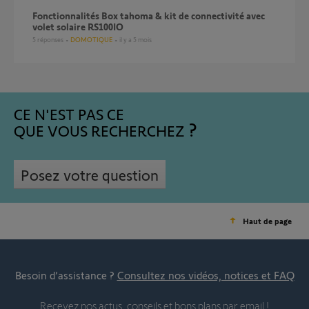
Fonctionnalités Box tahoma & kit de connectivité avec
volet solaire RS100IO
5
réponses
DOMOTIQUE
il y a 5 mois
CE N'EST PAS CE
QUE VOUS RECHERCHEZ
Posez votre question
Haut de page
Besoin d’assistance ?
Consultez nos vidéos, notices et FAQ
Recevez nos actus, conseils et bons plans par email !