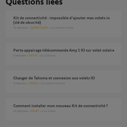
Questions liées
Kit de connectivité : impossible d'ajouter mes volets io
(clé de sécurité)
23
réponses
DOMOTIQUE
il y a environ 2 mois
Perte appairage télécommande Amy 1 IO sur volet solaire
3
réponses
VOLET
il y a 18 jours
Changer de Tahoma et connexion aux volets IO
6
réponses
VOLET
il y a environ un mois
Comment installer mon nouveau Kit de connectivité ?
43
réponses
VOLET
il y a 3 mois