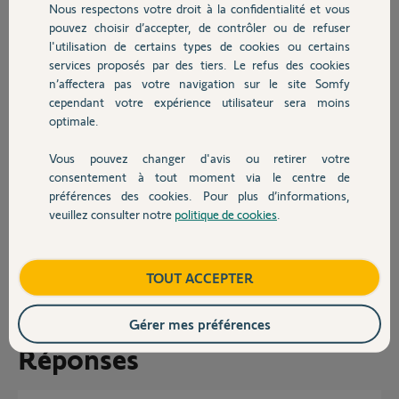
d.apple
Nous respectons votre droit à la confidentialité et vous
Chauffage
pouvez choisir d’accepter, de contrôler ou de refuser
Deux volets roulants solaires IO avec télécommande smoove
l'utilisation de certains types de cookies ou certains
Un kit de connectivité
services proposés par des tiers. Le refus des cookies
Autres produits
n’affectera pas votre navigation sur le site Somfy
Merci par avance pour votre aide
cependant votre expérience utilisateur sera moins
optimale.
Helen
Vous pouvez changer d'avis ou retirer votre
Devis avec un pro
consentement à tout moment via le centre de
préférences des cookies. Pour plus d’informations,
veuillez consulter notre
politique de cookies
.
Contact
Helen L.
il y a plus d'un an
Boutique
TOUT ACCEPTER
Participer au fil de discussion
Gérer mes préférences
Réponses