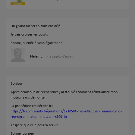
Un grand merci en tous cas déjà.
Je vais croiser les doigts
Bonne journée à vous également
Helen L.
il y a plus d'un an
Bonjour
Après beaucoup de recherches j'ai trouvé comment réinitialiser mon
moteur sans démonter
La procédure est décrite ici
https://forum.somfy.fr/questions/1710594-faq-effectuer-remise-zero-
reprogrammation-moteur-rs100-io
J'espère que cela pourra servir
Bonne journée