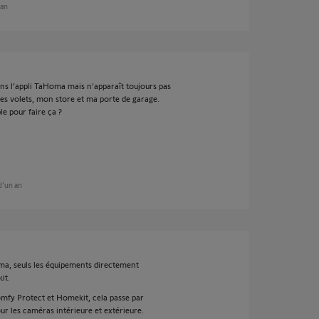
 an
ans l’appli TaHoma mais n’apparaît toujours pas
mes volets, mon store et ma porte de garage.
le pour faire ça ?
 d'un an
ma, seuls les équipements directement
it.
Somfy Protect et Homekit, cela passe par
r les caméras intérieure et extérieure.