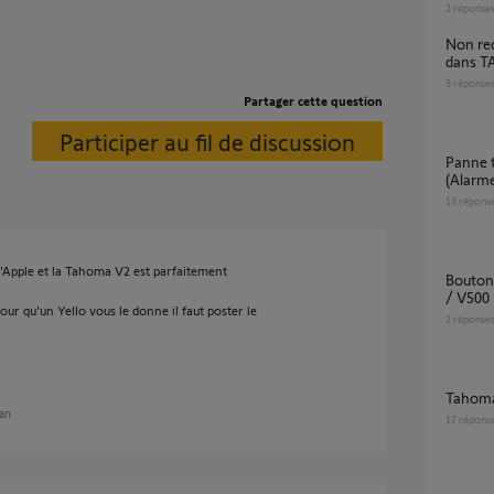
2
réponse
Non reconnaissance de ma Somfy Protect
dans T
9
réponse
Partager cette question
Participer au fil de discussion
Panne totale écosystème Somfy Protect
(Alarme
13
répons
'Apple et la Tahoma V2 est parfaitement
Bouton Piéton Somfy Protect / Axovia 3S io
/ V500
our qu'un Yello vous le donne il faut poster le
2
réponse
tahom
 an
17
répons