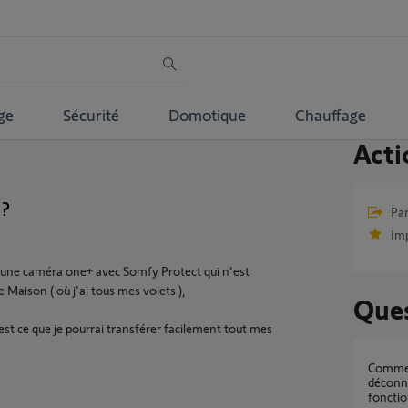
ge
Sécurité
Domotique
Chauffage
Acti
 ?
Par
Im
 une caméra one+ avec Somfy Protect qui n'est
aison ( où j'ai tous mes volets ),
Ques
est ce que je pourrai transférer facilement tout mes
Comment réparer la caméra outdoor qui est
déconne
fonctio