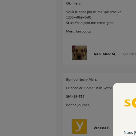
Ok, merci
Voilà le code pin de ma TaHoma v2
1206-4869-6405
Si un Yello peut me renseigner
Merci beaucoup
Jean-Marc M.
il y a plus
Bonjour Jean-Marc,
Le code de HomeKit de votre box est le suiva
394-89-583
Bonne journée
Vanessa F.
il y a plus d'un
Nous (