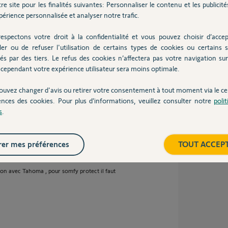
re site pour les finalités suivantes: Personnaliser le contenu et les publicités
érience personnalisée et analyser notre trafic.
espectons votre droit à la confidentialité et vous pouvez choisir d’accep
 dans maison d'apple,
ler ou de refuser l'utilisation de certains types de cookies ou certains s
rouve rien.
és par des tiers. Le refus des cookies n’affectera pas votre navigation sur 
ais quoi ?
cependant votre expérience utilisateur sera moins optimale.
ouvez changer d'avis ou retirer votre consentement à tout moment via le ce
ences des cookies. Pour plus d’informations, veuillez consulter notre
poli
s
.
 d'un an
er mes préférences
TOUT ACCEP
on avec Tahoma , pour somfy protect il faut