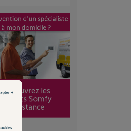
vention d'un spécialiste
à mon domicile ?
Découvrez les
cepter →
forfaits Somfy
Assistance
cookies