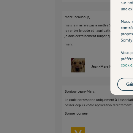
sur not
une exp
merci beaucoup,
Nous r
mais je n'arrive pas à mettre Somfy Protect
contrô
je rentre le code et l'application maison ne t
propos
je dois certainement louper quelque chose, m
Somfy 
merci
Vous p
préfér
cookie
Jean-Marc M.
il y a plus
Gér
Bonjour Jean-Marc,
Le code correspond uniquement à l'associati
passer depuis votre application directement.
Bonne journée