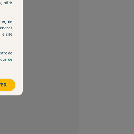
, offrir
ter, de
ervices
le site
ntre de
tique de
TER