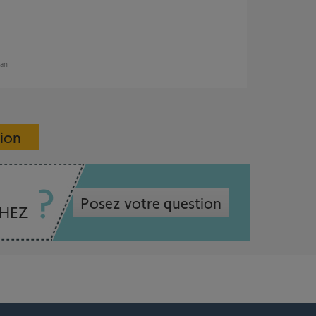
 an
sion
Posez votre question
CHEZ