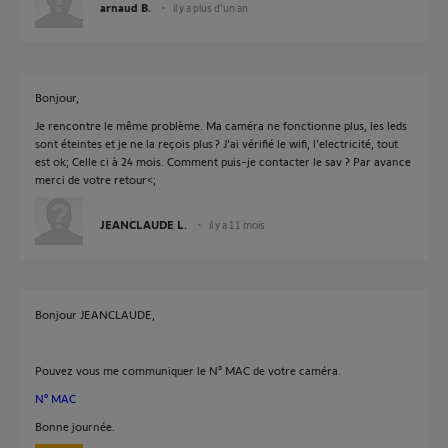
arnaud B.
il y a plus d'un an
Bonjour,
Je rencontre le même problème. Ma caméra ne fonctionne plus, les leds
sont éteintes et je ne la reçois plus ? J'ai vérifié le wifi, l'electricité, tout
est ok; Celle ci à 24 mois. Comment puis-je contacter le sav ? Par avance
merci de votre retour<;
JEANCLAUDE L.
il y a 11 mois
Bonjour JEANCLAUDE,
Pouvez vous me communiquer le N° MAC de votre caméra.
N° MAC
Bonne journée.