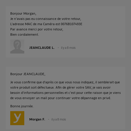
Bonjour Morgan,
Je n'avais pas eu connaissance de votre retour,
L'adresse MAC de ma Caméra est 0076B107493E
Par avance merci por votre retour,
Bien cordialement.
JEANCLAUDE L.
il y a 8 mois
Bonjour JEANCLAUDE,
Je vous confirme que d'après ce que vous nous indiquez, il semblerait que
votre produit soit défectueux. Afin de gérer votre SAV, je vais avoir
besoin d'informations personnelles et c'est pour cette raison que je viens
de vous envoyer un mail pour continuer votre dépannage en privé.
Bonne journée.
Morgan F.
il y a 8 mois