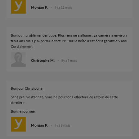
Morgan F.
il y a 11 mois
Bonjour, problème identique. Plus rien ne s allume . La caméra a environ
trois ans mais j' ai perdu la facture...sur la boîte il est écrit garantie 5 ans.
Cordialement
Christophe M.
il y a 8 mois
Bonjour Christophe,
Sans preuve d'achat, nous ne pourrons effectuer de retour de cette
dernière.
Bonne journée.
Morgan F.
il y a 8 mois