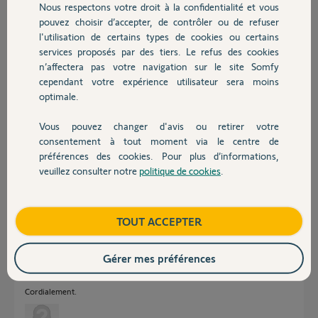
Nous respectons votre droit à la confidentialité et vous
Chauffage
nouveau.
pouvez choisir d’accepter, de contrôler ou de refuser
l'utilisation de certains types de cookies ou certains
Merci pour votre aide!
services proposés par des tiers. Le refus des cookies
Autres produits
Mr Chivrac Philippe
n’affectera pas votre navigation sur le site Somfy
cependant votre expérience utilisateur sera moins
optimale.
Philippe
il y a plus d'un an
Vous pouvez changer d'avis ou retirer votre
Participer au fil de discussion
Devis avec un pro
consentement à tout moment via le centre de
préférences des cookies. Pour plus d’informations,
veuillez consulter notre
politique de cookies
.
Contact
Réponses
Boutique
TOUT ACCEPTER
bonjour,
avez-vous tenter cette procédure avec les 2 manipulations proposées ?
Gérer mes préférences
https://support.somfyprotect.com/hc/fr/articles/203901411...
Cordialement.