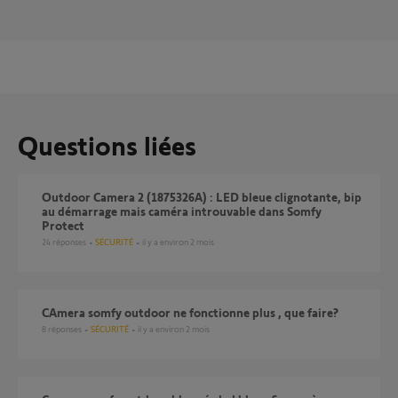
Questions liées
Outdoor Camera 2 (1875326A) : LED bleue clignotante, bip
au démarrage mais caméra introuvable dans Somfy
Protect
24
réponses
SÉCURITÉ
il y a environ 2 mois
CAmera somfy outdoor ne fonctionne plus , que faire?
8
réponses
SÉCURITÉ
il y a environ 2 mois