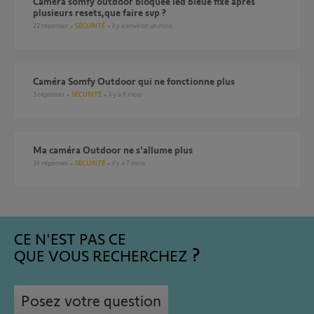
Camera somfy outdoor bloquée led bleue fixe après
plusieurs resets,que faire svp ?
22
réponses
SÉCURITÉ
il y a environ un mois
Caméra Somfy Outdoor qui ne fonctionne plus
3
réponses
SÉCURITÉ
il y a 6 mois
Ma caméra Outdoor ne s'allume plus
36
réponses
SÉCURITÉ
il y a 7 mois
CE N'EST PAS CE
QUE VOUS RECHERCHEZ
Posez votre question