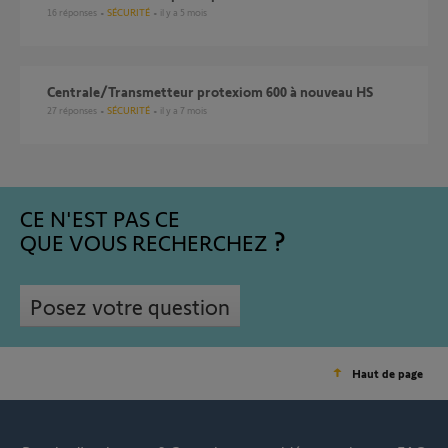
16
réponses
SÉCURITÉ
il y a 5 mois
Centrale/Transmetteur protexiom 600 à nouveau HS
27
réponses
SÉCURITÉ
il y a 7 mois
CE N'EST PAS CE
QUE VOUS RECHERCHEZ
Posez votre question
Haut de page