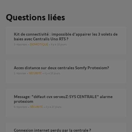
Questions liées
Kit de connectivité : impossible d’appairer les 3 volets de
baies avec Centralis Uno RTS ?
3
réponses
DOMOTIQUE
il y a 16 jours
Acces distance sur deux centrales Somfy Protexiom?
1
réponse
SÉCURITÉ
il y a 16 jours
Message: "défaut cvx serveuZ:SYS CENTRALE" alarme
protexiom
6
réponses
SÉCURITÉ
il y a 27 jours
Connexion internet perdu par la centrale ?