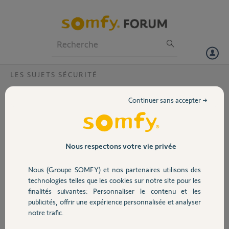
Particuliers
Professionnels
Forum
LES SUJETS SÉCURITÉ
Volet
Problème de connexion à ma centrale
Continuer sans accepter →
Bonjour,je ne peux plus accéder au site de gestion de mon alarme
Portail
depuis mon ordinateur et mon tel portable sans avoir modifier
aucune donnée d'origine et aussi bien par https ou 192....Que dois-je
en conclure,qu'il me faut changer de matériel et de fournisseur,merci
Garage
Nous respectons votre vie privée
de votre éclairage.
Nous (Groupe SOMFY) et nos partenaires utilisons des
Merci,
Sécurité
technologies telles que les cookies sur notre site pour les
finalités suivantes: Personnaliser le contenu et les
gerard F.
publicités, offrir une expérience personnalisée et analyser
Domotique
il y a environ un an
notre trafic.
Participer au fil de discussion