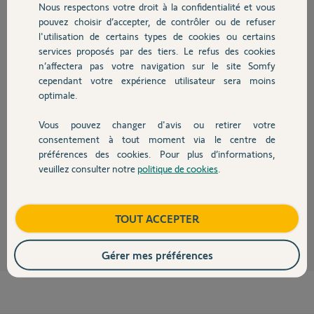
Nous respectons votre droit à la confidentialité et vous
Chauffage
pouvez choisir d’accepter, de contrôler ou de refuser
l'utilisation de certains types de cookies ou certains
Réponses
services proposés par des tiers. Le refus des cookies
Autres produits
n’affectera pas votre navigation sur le site Somfy
cependant votre expérience utilisateur sera moins
Bonjour
optimale.
Déjà répondu ici :
Vous pouvez changer d'avis ou retirer votre
https://forum.somfy.fr/questions/3588685-connexion-application-
Devis avec un pro
consentement à tout moment via le centre de
alarmsomfy
préférences des cookies. Pour plus d’informations,
Ne multipliez pas les demandes svp !
veuillez consulter notre
politique de cookies
.
Contact
Bonne journée.
Jean-Luc B.
il y a environ un an
Boutique
TOUT ACCEPTER
Gérer mes préférences