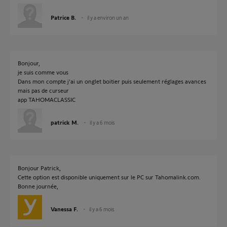
Patrice B.
il y a environ un an
Bonjour,
je suis comme vous
Dans mon compte j'ai un onglet boitier puis seulement réglages avances
mais pas de curseur
app TAHOMACLASSIC
patrick M.
il y a 6 mois
Bonjour Patrick,
Cette option est disponible uniquement sur le PC sur Tahomalink.com.
Bonne journée,
Vanessa F.
il y a 6 mois