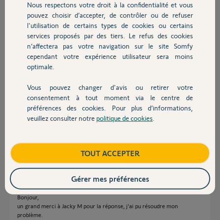
Patrice B.
Nous respectons votre droit à la confidentialité et vous
Chauffage
il y a environ un an
pouvez choisir d’accepter, de contrôler ou de refuser
Participer au fil de discussion
l'utilisation de certains types de cookies ou certains
services proposés par des tiers. Le refus des cookies
Autres produits
n’affectera pas votre navigation sur le site Somfy
cependant votre expérience utilisateur sera moins
Réponses
optimale.
Vous pouvez changer d'avis ou retirer votre
Devis avec un pro
Bonjour Patrice
consentement à tout moment via le centre de
Vous pouvez sans crainte cliquer sur les autres menus dans l'application,
préférences des cookies. Pour plus d’informations,
il n'y a pas de risques.
veuillez consulter notre
politique de cookies
.
Essayez
Contact
Configuration de l'installation/Box
Boutique
TOUT ACCEPTER
JACKY M.
il y a environ un an
Gérer mes préférences
Bonjour,
un grand merci à Jacky M pour la réponse, j'ai pu résoudre mon
problème.