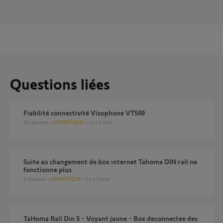
Questions liées
Fiabilité connectivité Visophone VT500
10
réponses
DOMOTIQUE
il y a 2 mois
Suite au changement de box internet Tahoma DIN rail ne
fonctionne plus
8
réponses
DOMOTIQUE
il y a 3 mois
TaHoma Rail Din S - Voyant jaune - Box deconnectee des