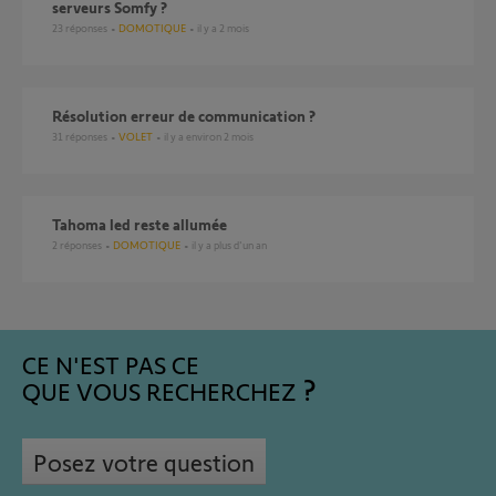
serveurs Somfy ?
23
réponses
DOMOTIQUE
il y a 2 mois
Résolution erreur de communication ?
31
réponses
VOLET
il y a environ 2 mois
Tahoma led reste allumée
2
réponses
DOMOTIQUE
il y a plus d'un an
CE N'EST PAS CE
QUE VOUS RECHERCHEZ
Posez votre question