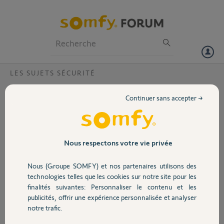
Particuliers
Professionnels
Forum
LES SUJETS SÉCURITÉ
Volet
Erreur inattendue s’est produite ?
Continuer sans accepter →
Bonjour,
Portail
J’ai les mêmes problèmes que d’écrit dans le forum suite à plusieurs
problèmes de déconnexion que j’ai pu résoudre en réinstallant le lynk
Garage
Nous respectons votre vie privée
aujourd’hui et depuis plusieurs tentatives j’ai cet erreur. Il semblerait
qu’un raz du link soit necessaire. Comment puis-je engager cette
Nous (Groupe SOMFY) et nos partenaires utilisons des
démarche auprès de Somfy ? Cdt
Sécurité
technologies telles que les cookies sur notre site pour les
Merci,
finalités suivantes: Personnaliser le contenu et les
publicités, offrir une expérience personnalisée et analyser
Domotique
notre trafic.
David D.
il y a environ un an