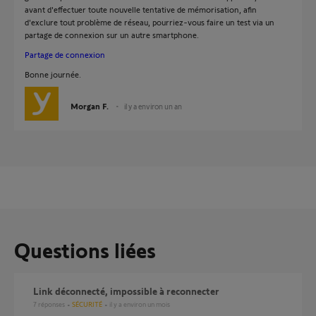
avant d'effectuer toute nouvelle tentative de mémorisation, afin
d'exclure tout problème de réseau, pourriez-vous faire un test via un
partage de connexion sur un autre smartphone.
Partage de connexion
Bonne journée.
Morgan F.
il y a environ un an
Questions liées
Link déconnecté, impossible à reconnecter
7
réponses
SÉCURITÉ
il y a environ un mois