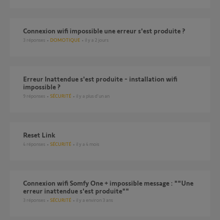
Connexion wifi impossible une erreur s'est produite ?
3
réponses
DOMOTIQUE
il y a 2 jours
Erreur Inattendue s'est produite - installation wifi
impossible ?
9
réponses
SÉCURITÉ
il y a plus d'un an
Reset Link
4
réponses
SÉCURITÉ
il y a 4 mois
Connexion wifi Somfy One + impossible message : ""Une
erreur inattendue s'est produite""
3
réponses
SÉCURITÉ
il y a environ 3 ans