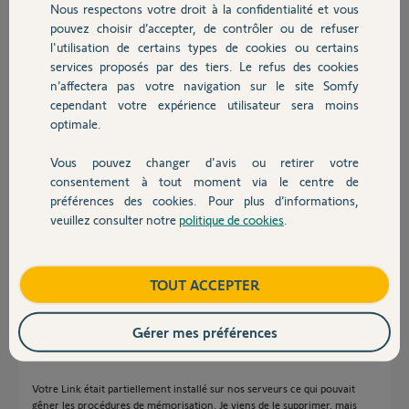
Nous respectons votre droit à la confidentialité et vous
Chauffage
Participer au fil de discussion
pouvez choisir d’accepter, de contrôler ou de refuser
l'utilisation de certains types de cookies ou certains
services proposés par des tiers. Le refus des cookies
Autres produits
Réponses
n’affectera pas votre navigation sur le site Somfy
cependant votre expérience utilisateur sera moins
optimale.
Bonjour,
Vous pouvez changer d'avis ou retirer votre
Est ce que quelqu'un de chez Somfy peut me répondre, je vous joint
Devis avec un pro
consentement à tout moment via le centre de
l'identifiant du Lynk qui visiblement permet le reset du Lynk a distance
BU0111017BF81936
préférences des cookies. Pour plus d’informations,
merci d'avance pour votre réponse rapide
veuillez consulter notre
politique de cookies
.
Contact
david
il y a environ un an
Boutique
TOUT ACCEPTER
Gérer mes préférences
Bonjour David,
Votre Link était partiellement installé sur nos serveurs ce qui pouvait
gêner les procédures de mémorisation. Je viens de le supprimer, mais