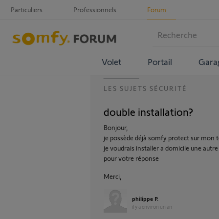
Particuliers
Professionnels
Forum
Volet
Portail
Gara
LES SUJETS SÉCURITÉ
double installation?
Bonjour,
je possède déjà somfy protect sur mon 
je voudrais installer a domicile une au
pour votre réponse
Merci,
philippe P.
il y a environ un an