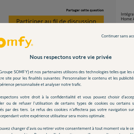
Partager cette question
Intégration radiateur via Local API dans
Home A
Participer au fil de discussion
1
réponse
Continuer sans ac
Manqu
1
réponse
Nous respectons votre vie privée
ous avez le nom du site d'installation avec
e site.
Groupe SOMFY) et nos partenaires utilisons des technologies telles que les 
Double coupure volet Somfy ne fonctionne
re site pour les finalités suivantes: Personnaliser le contenu et les publicités
pas
érience personnalisée et analyser notre trafic.
6
réponse
espectons votre droit à la confidentialité et vous pouvez choisir d’accep
ler ou de refuser l'utilisation de certains types de cookies ou certains s
Carte
és par des tiers. Le refus des cookies n’affectera pas votre navigation sur 
0
réponse
cependant votre expérience utilisateur sera moins optimale.
un an
ouvez changer d'avis ou retirer votre consentement à tout moment via le ce