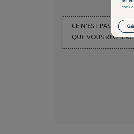
préfér
cookie
CE N'EST PAS CE
Gér
QUE VOUS RECHER