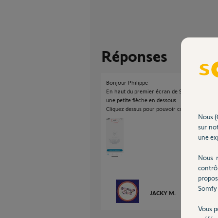
Réponses
Bonjour Philippe
En haut du premier écran de Somfy Protect v
une petite flèche en dessous
Cliquez dessus pour pouvoir créer un deuxièm
Nous (
sur not
une exp
Nous r
contrô
propos
Somfy 
JACKY M.
il y a environ 
Vous p