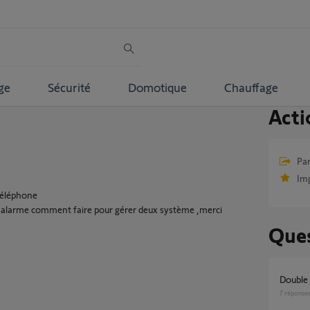
ge
Sécurité
Domotique
Chauffage
Acti
Par
Im
téléphone
tre alarme comment faire pour gérer deux système ,merci
Ques
Double
7
réponse