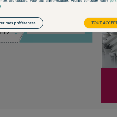
ences des cookies. Pour plus d’informations, veuillez consulter notre
poli
s
.
Inter
er mes préférences
TOUT ACCEP
Posez votre question
CHEZ