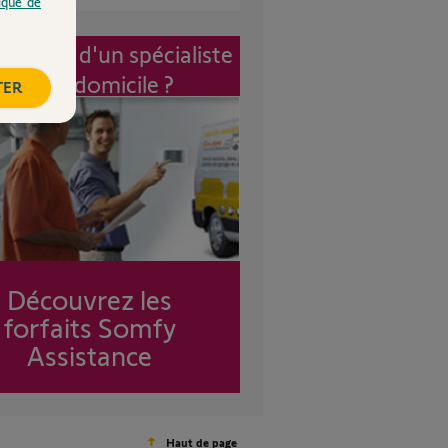
tique de
vention d'un spécialiste
à mon domicile ?
TER
Découvrez les
forfaits Somfy
Assistance
Haut de page