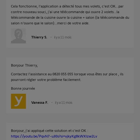
Cela fonctionne, l'application a détecté tous mes volets, c'est OK...par
contre nouveau souci, j'ai une télécommande qui ouvre 2 volets...la
télécommande de la cuisine ouvre la cuisine + salon (la télécommande du
salon n'ouvre que le salon)...merci de votre aide.
Thierry S.
il y a 11 mois
Bonjour Thierry,
Contactez l'assistance au 0820 055 055 lorsque vous êtes sur place , ils
pourront régler votre problème facilement.
Bonne journée
Vanessa F.
il y a 11 mois
Bonjour, j'ai appliqué cette solution et c'est OK :
https://youtu.be/PqvN7-uJl0s?si=vjkyKg8kWXlzw2Lv