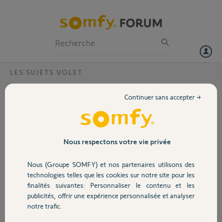
Particuliers
Professionnels
Forum
LES SUJETS VOLET
Volet
Appareillage volet roulant Somfy rs100 io ?
Continuer sans accepter →
Bonjour,
Portail
Je n'arrive plus à appareiller mes 7 volets
roulants Somfy depuis l'application tahoma relié
Garage
Nous respectons votre vie privée
à un kit de connectivité. J'ai tout essayé jusqu'à
la remise en mode usine + reprogrammation fins
Nous (Groupe SOMFY) et nos partenaires utilisons des
de course moteur sur rs100 io d'un seul moteur :
Sécurité
technologies telles que les cookies sur notre site pour les
reconfiguration de la box, du wifi...j'ai toujours le
finalités suivantes: Personnaliser le contenu et les
même message d'erreur : un problème est
publicités, offrir une expérience personnalisée et analyser
survenu lors de l'ajout de votre produit. Merci de
Domotique
notre trafic.
recommencer la procédure.
Merci de votre aide.