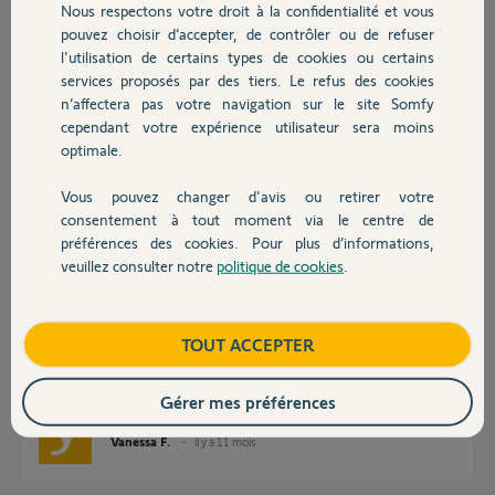
Nous respectons votre droit à la confidentialité et vous
Chauffage
Merci,
pouvez choisir d’accepter, de contrôler ou de refuser
l'utilisation de certains types de cookies ou certains
Thierry S.
services proposés par des tiers. Le refus des cookies
Autres produits
il y a 11 mois
n’affectera pas votre navigation sur le site Somfy
Participer au fil de discussion
cependant votre expérience utilisateur sera moins
optimale.
Vous pouvez changer d'avis ou retirer votre
Devis avec un pro
Réponses
consentement à tout moment via le centre de
préférences des cookies. Pour plus d’informations,
veuillez consulter notre
politique de cookies
.
Contact
Bonjour Thierry,
Je vois que votre kit de connectivité est actuellement déconnecté,
pouvez-vous le reconnecter afin de tenter de résoudre votre
Boutique
TOUT ACCEPTER
problématique ?
Bonne journée
Gérer mes préférences
Vanessa F.
il y a 11 mois