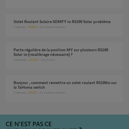
Volet Roulant Solaire SOMFY io RS100 Solar probléme
1
réponse
VOLET
il y a environ un mois
Perte régulière de la position MY sur plusieurs RS100
Solar io (recalibrage nécessaire) ?
2
réponses
VOLET
il y a 5 mois
Bonjour , comment remettre un volet roulant RS100io sur
la TaHoma switch
1
réponse
VOLET
il y a environ un mois
CE N'EST PAS CE