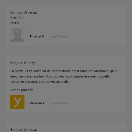
Bonjour Vanessa,
C'est fait.
Merci.
Thierry S.
il y a 11 mois
Bonjour Thierry,
La partie IO de votre kit de connectivité présentait une anomalie, qui a
désormais été résolue. Vous pouvez donc reprendre une nouvelle
tentative d'association de vos produits.
Bonne journée
Vanessa F.
il y a 11 mois
Bonjour Vanessa,