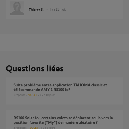
Thierry S.
il y a 11 mois
Questions liées
Suite probléme entre application TAHOMA classic et
télécommande AMY 1 RS100 io?
1
réponse
VOLET
il y a 10 jours
RS100 Solar io : certains volets se déplacent seuls vers la
position favorite ("My") de manière aléatoire ?
3
réponses
VOLET
il y a 8 jours