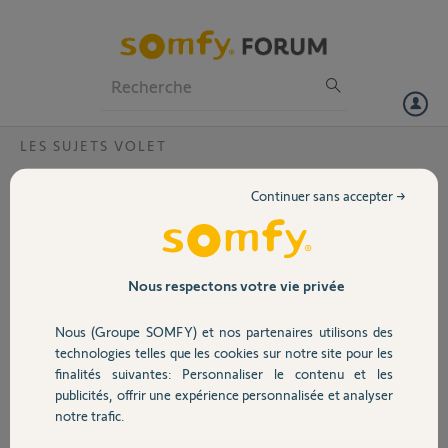
Particuliers
Professionnels
Forum
LES SUJETS VOLET
Volet
Télécommande radio clignote rouge et
Continuer sans accepter →
active le volet?
Portail
Bonjour,
Ma radio commande c'est mise a clignoté rouge. J'ai changé la pile.
Garage
Pas de changement, par intermittence sans action de ma part, la
Nous respectons votre vie privée
télécommande clignote rouge et ouvre ou ferme le volet. Sans la pile,
le volet fonctionne correctement sur la commande centralisée, avec
Nous (Groupe SOMFY) et nos partenaires utilisons des
Sécurité
l'application Tahoma, idem fonctionnement correcte. Que se passe
technologies telles que les cookies sur notre site pour les
t'il?
finalités suivantes: Personnaliser le contenu et les
Merci de vos avis.
publicités, offrir une expérience personnalisée et analyser
Domotique
notre trafic.
Merci,