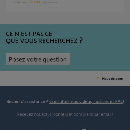
4
réponses
PORTAIL
il y a 4 mois
CE N'EST PAS CE
QUE VOUS RECHERCHEZ
Posez votre question
Haut de page
Besoin d’assistance ?
Consultez nos vidéos, notices et FAQ
Recevez nos actus, conseils et bons plans par email !