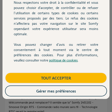
Nous respectons votre droit à la confidentialité et vous
Chauffage
Roger R.
pouvez choisir d’accepter, de contrôler ou de refuser
il y a 11 mois
l'utilisation de certains types de cookies ou certains
Participer au fil de discussion
services proposés par des tiers. Le refus des cookies
Autres produits
n’affectera pas votre navigation sur le site Somfy
cependant votre expérience utilisateur sera moins
optimale.
Réponses
Vous pouvez changer d'avis ou retirer votre
Devis avec un pro
consentement à tout moment via le centre de
La TC est HS.
préférences des cookies. Pour plus d’informations,
Bonne journée
veuillez consulter notre
politique de cookies
.
Contact
Charly
il y a 11 mois
Boutique
TOUT ACCEPTER
Gérer mes préférences
Bonjour
Il semble que la télécommande Centralis RTS ne soit plus fabriqué! Quelle
télécommande peut remplacer? Il semble que la" Somfy 2401102 -
Smoove Origin RTS - Commande radio murale sans fil - Technologie
RTS" serait la remplaçante?