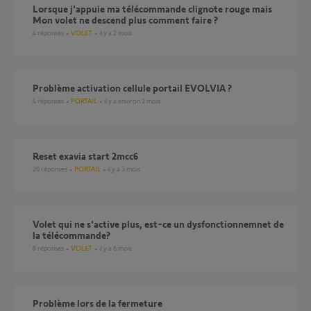
Lorsque j'appuie ma télécommande clignote rouge mais
Mon volet ne descend plus comment faire ?
4
réponses
VOLET
il y a 2 mois
Problème activation cellule portail EVOLVIA ?
4
réponses
PORTAIL
il y a environ 2 mois
Reset exavia start 2mcc6
20
réponses
PORTAIL
il y a 3 mois
Volet qui ne s'active plus, est-ce un dysfonctionnemnet de
la télécommande?
6
réponses
VOLET
il y a 6 mois
Problème lors de la fermeture