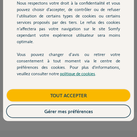
Participer au fil de discussion
Nous respectons votre droit à la confidentialité et vous
Chauffage
pouvez choisir d’accepter, de contrôler ou de refuser
l'utilisation de certains types de cookies ou certains
services proposés par des tiers. Le refus des cookies
Autres produits
Réponses
n’affectera pas votre navigation sur le site Somfy
cependant votre expérience utilisateur sera moins
optimale.
Bonjour Fabrice,
avez vous un materiel que vous n'utilisez que le soir et qui pourrai
Vous pouvez changer d'avis ou retirer votre
"occuper" les ports 80 et 443?
Devis avec un pro
consentement à tout moment via le centre de
la solution pourrai etre de tester sur d'autre port comme le 8080 et 4443
préférences des cookies. Pour plus d’informations,
pour voir si cela ce produit toujours.
bonne journée.
veuillez consulter notre
politique de cookies
.
Contact
Nicolas F.
il y a 11 mois
Boutique
TOUT ACCEPTER
Gérer mes préférences