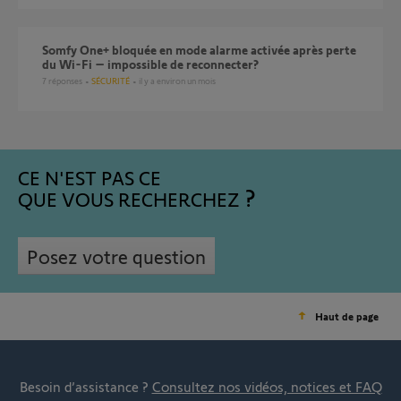
Somfy One+ bloquée en mode alarme activée après perte
du Wi-Fi – impossible de reconnecter?
7
réponses
SÉCURITÉ
il y a environ un mois
CE N'EST PAS CE
QUE VOUS RECHERCHEZ
Posez votre question
Haut de page
Besoin d’assistance ?
Consultez nos vidéos, notices et FAQ