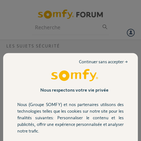
Particuliers
Professionnels
Forum
LES SUJETS SÉCURITÉ
Volet
connexion impossible alarme
Continuer sans accepter →
Bonjour
Portail
En journée, que ce soit local ou à distance, mon alarme fonctionne.
Par contre le soir, impossible de la connecter, on me dit de contrôler
les ports alors que l’alarme est installé depuis au moinssept ans sans
Garage
Nous respectons votre vie privée
avoir eu aucun souci, les ports sont 80 et 443
Merci d’avance si quelqu’un a la solution
Nous (Groupe SOMFY) et nos partenaires utilisons des
Sécurité
technologies telles que les cookies sur notre site pour les
Merci,
finalités suivantes: Personnaliser le contenu et les
publicités, offrir une expérience personnalisée et analyser
Domotique
fabrice R.
notre trafic.
il y a 11 mois