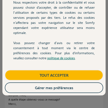
survenue".
Nous respectons votre droit à la confidentialité et vous
Chauffage
pouvez choisir d’accepter, de contrôler ou de refuser
Les précédents occupants ne parvenais pas non
l'utilisation de certains types de cookies ou certains
plus à se connecter.
services proposés par des tiers. Le refus des cookies
Autres produits
n’affectera pas votre navigation sur le site Somfy
PIN: 1005-5064-1642
cependant votre expérience utilisateur sera moins
optimale.
Merci pour votre retour.
Merci,
Vous pouvez changer d'avis ou retirer votre
Devis avec un pro
consentement à tout moment via le centre de
Yves R.
préférences des cookies. Pour plus d’informations,
il y a 10 mois
veuillez consulter notre
politique de cookies
.
Participer au fil de discussion
Contact
Boutique
TOUT ACCEPTER
Réponses
Gérer mes préférences
Bonjour Yves,
A quelle étape obtenez-vous ce message?
Merci,