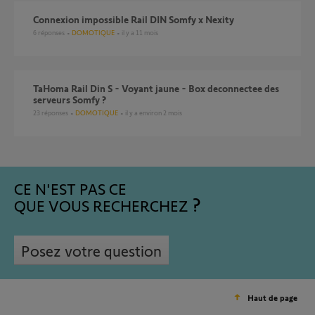
Connexion impossible Rail DIN Somfy x Nexity
6
réponses
DOMOTIQUE
il y a 11 mois
TaHoma Rail Din S - Voyant jaune - Box deconnectee des
serveurs Somfy ?
23
réponses
DOMOTIQUE
il y a environ 2 mois
CE N'EST PAS CE
QUE VOUS RECHERCHEZ
Posez votre question
Haut de page