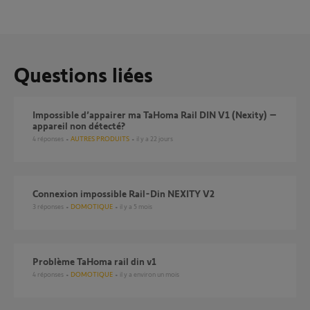
Questions liées
Impossible d’appairer ma TaHoma Rail DIN V1 (Nexity) –
appareil non détecté?
4
réponses
AUTRES PRODUITS
il y a 22 jours
Connexion impossible Rail-Din NEXITY V2
3
réponses
DOMOTIQUE
il y a 5 mois
Problème TaHoma rail din v1
4
réponses
DOMOTIQUE
il y a environ un mois