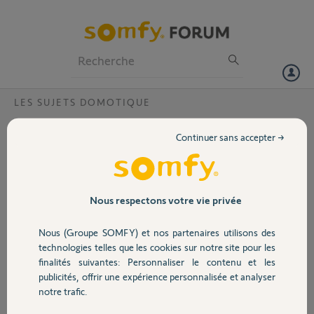
Particuliers
Professionnels
Forum
LES SUJETS DOMOTIQUE
Volet
Connexion impossible Rail DIN Somfy x
Continuer sans accepter →
Nexity / Tahoma
Portail
Bonjour,
Je viens d'acheter un appartement et comme de
Garage
Nous respectons votre vie privée
nombreux utilisateurs, je rencontre des
problèmes pour connecter mon Tahoma Rail-
Nous (Groupe SOMFY) et nos partenaires utilisons des
DIN V1.
Sécurité
technologies telles que les cookies sur notre site pour les
finalités suivantes: Personnaliser le contenu et les
Le rail est correctement brancher à la box
publicités, offrir une expérience personnalisée et analyser
internet (voyant vert) mais lors de la
Domotique
notre trafic.
configuration dans l'application Tahoma, un
message d'erreur apparaît "une erreur est