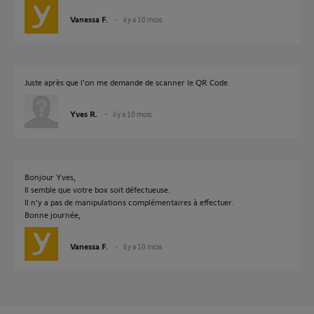
Vanessa F.
il y a 10 mois
Juste après que l'on me demande de scanner le QR Code.
Yves R.
il y a 10 mois
Bonjour Yves,
Il semble que votre box soit défectueuse.
Il n'y a pas de manipulations complémentaires à effectuer.
Bonne journée,
Vanessa F.
il y a 10 mois