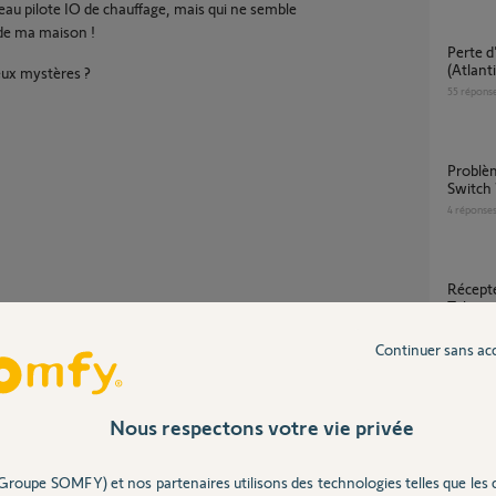
veau pilote IO de chauffage, mais qui ne semble
de ma maison !
Perte d'onglets dans menu chauffage
(Atlanti
eux mystères ?
55
répons
Problème ajout SMOOVE IO sur Tahoma
Switch 
4
réponse
Récepteur variateur 3KW RTS/Ysia Io/Box
Tahom
Partager cette question
6
réponse
Participer au fil de discussion
Continuer sans ac
Est-ce que ce projet de gestion de radiateur
Nous respectons votre vie privée
électri
est réal
4
réponse
Groupe SOMFY) et nos partenaires utilisons des technologies telles que les 