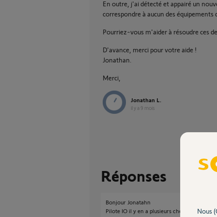
En outre, j'ai détecté et appairé un nou
correspondre à aucun des équipements 
Pourriez-vous m'aider à résoudre ces d
D'avance, merci pour votre aide !
Jonathan.
Merci,
Jonathan L.
il y a 9 mois
Réponses
Bonjour Jonatahn
Nous (
Pilote IO il y en a plusieurs chez Somfy