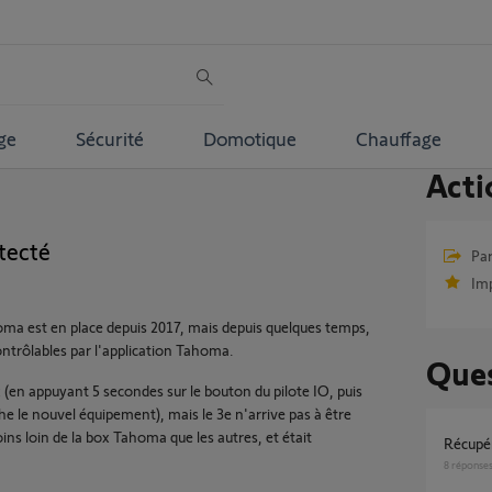
ge
Sécurité
Domotique
Chauffage
Acti
tecté
Par
Im
a est en place depuis 2017, mais depuis quelques temps,
contrôlables par l'application Tahoma.
Ques
x (en appuyant 5 secondes sur le bouton du pilote IO, puis
e le nouvel équipement), mais le 3e n'arrive pas à être
ins loin de la box Tahoma que les autres, et était
Récup
8
réponse