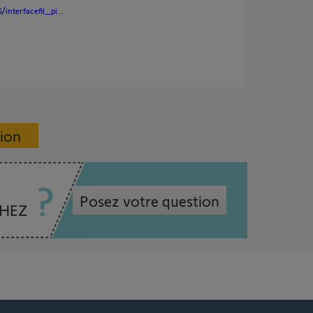
interfacefil_pi...
sion
Posez votre question
CHEZ