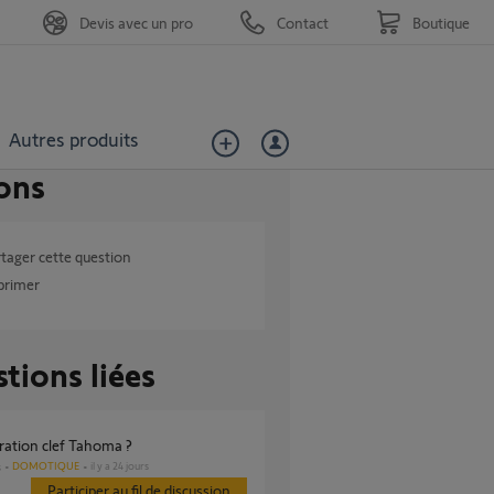
Devis avec un pro
Contact
Boutique
Autres produits
ons
tager cette question
primer
tions liées
ération clef Tahoma ?
DOMOTIQUE
il y a 24 jours
s
Participer au fil de discussion