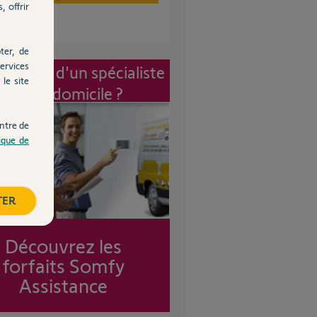
, offrir
ter, de
ervices
vention d'un spécialiste
le site
à mon domicile ?
ntre de
tique de
TER
Découvrez les
forfaits Somfy
Assistance