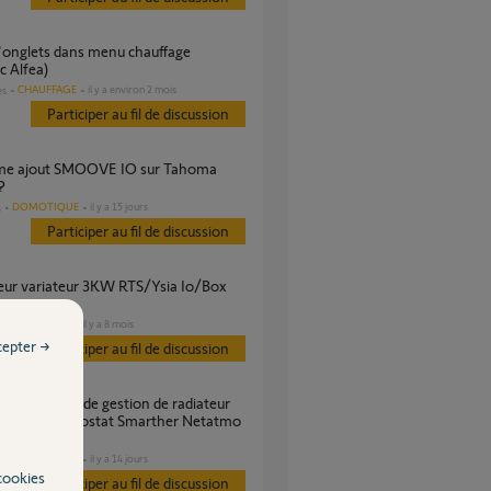
c Alfea)
CHAUFFAGE
il y a environ 2 mois
es
Participer au fil de discussion
?
DOMOTIQUE
il y a 15 jours
s
Participer au fil de discussion
a
CHAUFFAGE
il y a 8 mois
s
cepter →
Participer au fil de discussion
que via thermostat Smarther Netatmo
isable ?
DOMOTIQUE
il y a 14 jours
s
cookies
Participer au fil de discussion