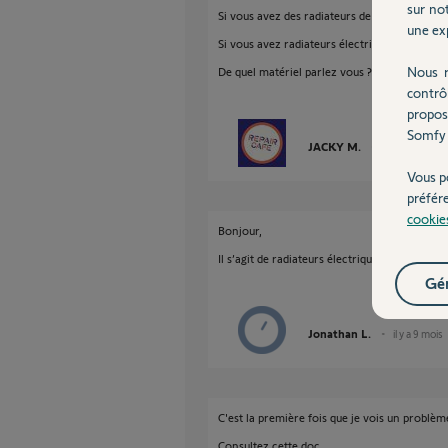
sur not
Si vous avez des radiateurs de chauffage cen
une exp
Si vous avez radiateurs électriques vous avez 
Nous r
De quel matériel parlez vous ?
contrô
propos
Somfy 
JACKY M.
il y a 9 mois
Vous p
préfér
cookie
Bonjour,
Il s’agit de radiateurs électriques avec des mod
Gér
Jonathan L.
il y a 9 mois
C'est la première fois que je vois un problèm
Consultez cette doc