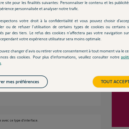
re site pour les finalités suivantes: Personnaliser le contenu et les publicités
trale vous avez des têtes thermostatiques IO
érience personnalisée et analyser notre trafic.
des modules fil pilote IO.
espectons votre droit à la confidentialité et vous pouvez choisir d’accep
ler ou de refuser l'utilisation de certains types de cookies ou certains s
Inter
és par des tiers. Le refus des cookies n’affectera pas votre navigation sur 
cependant votre expérience utilisateur sera moins optimale.
ouvez changer d'avis ou retirer votre consentement à tout moment via le ce
ences des cookies. Pour plus d’informations, veuillez consulter notre
poli
s
.
ules fil pilote IO.
er mes préférences
TOUT ACCEP
e avec ce type d'interface.