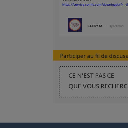
https://service.somfy.com/downloads/fr_v5/
JACKY M.
il y a 9 mois
Participer au fil de discus
CE N'EST PAS CE
QUE VOUS RECHER