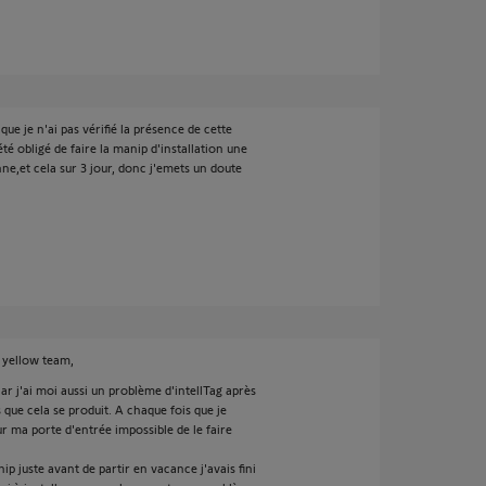
que je n'ai pas vérifié la présence de cette
 été obligé de faire la manip d'installation une
ne,et cela sur 3 jour, donc j'emets un doute
 yellow team,
car j'ai moi aussi un problème d'intellTag après
 que cela se produit. A chaque fois que je
r ma porte d'entrée impossible de le faire
anip juste avant de partir en vacance j'avais fini