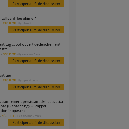
Participer au fil de discussion
intelligent Tag abimé ?
SÉCURITÉ
il y a 9 mois
s
Participer au fil de discussion
stif
SÉCURITÉ
il y a environ 2 ans
s
Participer au fil de discussion
gent tag
SÉCURITÉ
il y a plus d'un an
s
Participer au fil de discussion
gente (Geofencing) – Rappel
ation inopérant
SÉCURITÉ
il y a environ 2 mois
Participer au fil de discussion