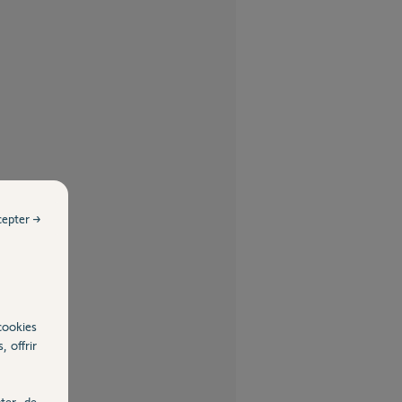
cepter →
cookies
, offrir
ter, de