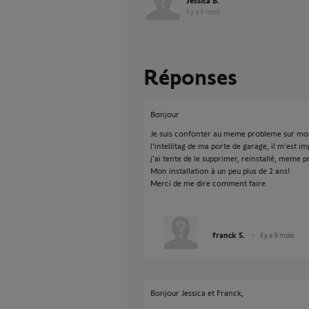
Jessica B.
il y a 9 mois
Réponses
Bonjour
Je suis confonter au meme probleme sur mon
l'intellitag de ma porte de garage, il m'est im
j'ai tente de le supprimer, reinstallé, meme p
Mon installation à un peu plus de 2 ans!
Merci de me dire comment faire.
franck S.
il y a 9 mois
Bonjour Jessica et Franck,