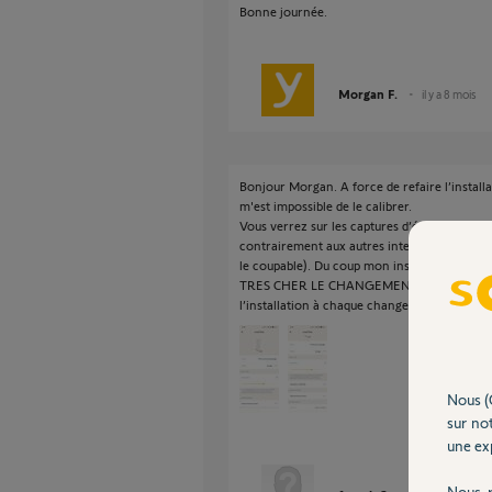
Bonne journée.
Morgan F.
il y a 8 mois
Bonjour Morgan. A force de refaire l’installati
m'est impossible de le calibrer.
Vous verrez sur les captures d’écran que la l
contrairement aux autres intellitags (j'ai mi
le coupable). Du coup mon installation n'est 
TRES CHER LE CHANGEMENT DE PILE, en fai
l’installation à chaque changement de piles
Nous (
sur not
une exp
Nous r