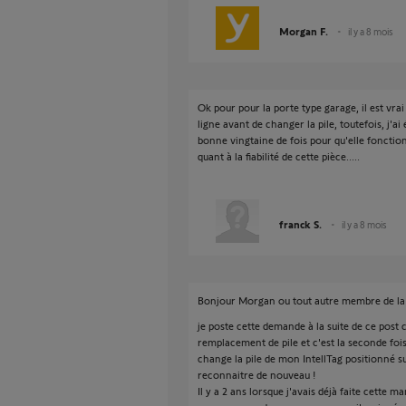
Morgan F.
il y a 8 mois
Ok pour pour la porte type garage, il est vrai 
ligne avant de changer la pile, toutefois, j'ai
bonne vingtaine de fois pour qu'elle fonction
quant à la fiabilité de cette pièce.....
franck S.
il y a 8 mois
Bonjour Morgan ou tout autre membre de la
je poste cette demande à la suite de ce post 
remplacement de pile et c'est la seconde fois
change la pile de mon IntellTag positionné su
reconnaitre de nouveau !
Il y a 2 ans lorsque j'avais déjà faite cette m