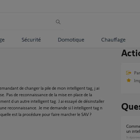
ge
Sécurité
Domotique
Chauffage
Acti
Par
Im
emandant de changer la pile de mon intelligent tag, j ai
sse. Pas de reconnaissance de la mise en place de la
ment d un autre intelligent tag. J ai essayé de désinstaller
Ques
aucune reconnaissance. Je me demande si l intelligent tag n
, quelle est la procédure pour faire marcher le SAV ?
Comment faire fonctionner la garantie pour
un intel
9
réponse