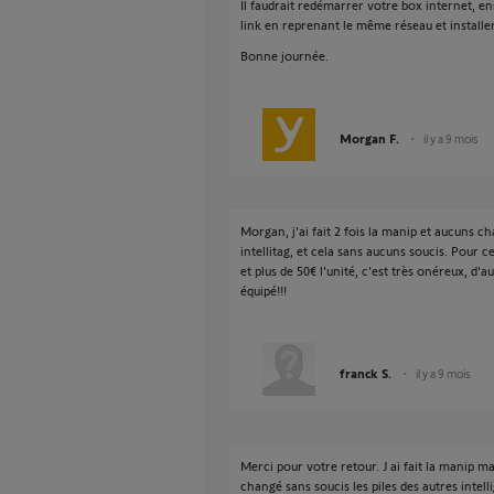
Il faudrait redémarrer votre box internet, e
link en reprenant le même réseau et installer 
Bonne journée.
Morgan F.
il y a 9 mois
Morgan, j'ai fait 2 fois la manip et aucuns ch
intellitag, et cela sans aucuns soucis. Pour c
et plus de 50€ l'unité, c'est très onéreux, d
équipé!!!
franck S.
il y a 9 mois
Merci pour votre retour. J ai fait la manip 
changé sans soucis les piles des autres intelli