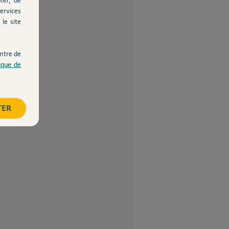
ervices
le site
ntre de
tique de
TER