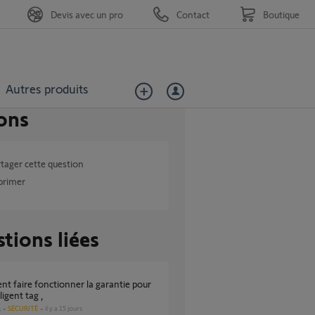
Devis avec un pro
Contact
Boutique
Autres produits
ons
tager cette question
primer
tions liées
ligent tag ,
SÉCURITÉ
il y a 15 jours
s