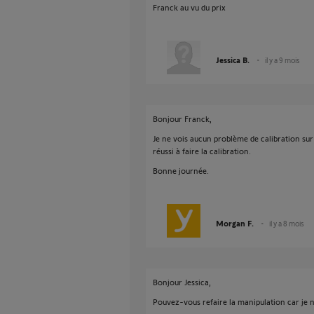
Franck au vu du prix
Jessica B.
il y a 9 mois
Bonjour Franck,
Je ne vois aucun problème de calibration sur
réussi à faire la calibration.
Bonne journée.
Morgan F.
il y a 8 mois
Bonjour Jessica,
Pouvez-vous refaire la manipulation car je n