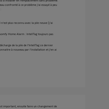
ssi à installer en remplacement sans problème.
eau confronté à ce problème j'ai essayé à peu
:
l n'est plus reconnu avec la pile neuve (j'ai
 somfy Home Alarm : IntellTag toujours pas
écharge de la pile de l'IntellTag ce dernier
onnaitre à nouveau par l'installation et j'en ai
'est important, ensuite faire un changement de