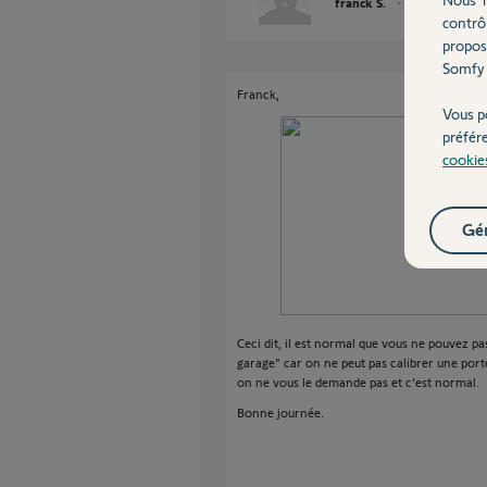
franck S.
il y a 8 mois
contrô
propos
Somfy 
Franck,
Vous p
préfér
cookie
Gér
Ceci dit, il est normal que vous ne pouvez pas
garage" car on ne peut pas calibrer une porte
on ne vous le demande pas et c'est normal.
Bonne journée.