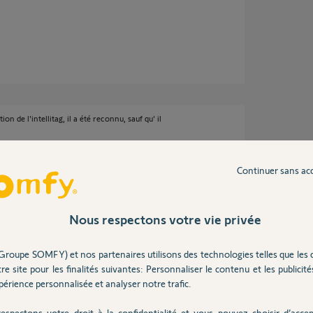
on de l'intellitag, il a été reconnu, sauf qu' il
igne de recalibrage de ce capteur est absente,
s 2 photos un dont le fonctionnement est ok, et
pas complete, et j'ai commandé un intellitag!!!!
Continuer sans ac
t avec votre système , on repaye
... Je ne recommanderai plus SOMFY.
Nous respectons votre vie privée
Groupe SOMFY) et nos partenaires utilisons des technologies telles que les 
re site pour les finalités suivantes: Personnaliser le contenu et les publicités
érience personnalisée et analyser notre trafic.
espectons votre droit à la confidentialité et vous pouvez choisir d’accep