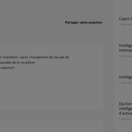
Capot 
Partager cette question
2
réponse
Intelligent tag capot ouvert déclenchement
intempe
2
réponse
 intallation, apres changement de ma pile de
possible de le recalibrer.
robleme!!!
Intelli
9
réponse
Dysfonctionnement persistant de l'activation
intelli
d'activ
1
réponse