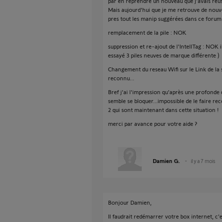
par en reprendre un nouveau que j'avais réu
Mais aujourd'hui que je me retrouve de nouv
pres tout les manip suggérées dans ce forum 
remplacement de la pile : NOK
suppression et re-ajout de l'IntellTag : NOK i
essayé 3 piles neuves de marque différente )
Changement du reseau Wifi sur le Link de la
reconnu...
Bref j'ai l'impression qu'après une profonde d
semble se bloquer...impossible de le faire rec
2 qui sont maintenant dans cette situation !
merci par avance pour votre aide ?
Damien G.
il y a 7 mois
Bonjour Damien,
Il faudrait redémarrer votre box internet, c