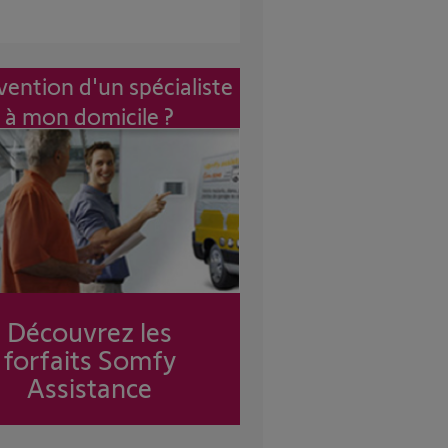
vention d'un spécialiste
à mon domicile ?
Découvrez les
forfaits Somfy
Assistance