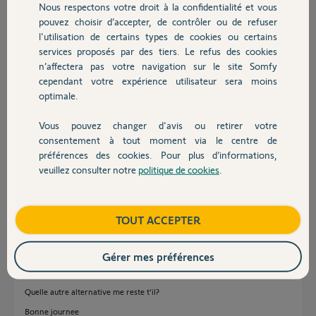
Nous respectons votre droit à la confidentialité et vous
Participer au fil de discussion
Chauffage
pouvez choisir d’accepter, de contrôler ou de refuser
l'utilisation de certains types de cookies ou certains
services proposés par des tiers. Le refus des cookies
Autres produits
Réponses
n’affectera pas votre navigation sur le site Somfy
cependant votre expérience utilisateur sera moins
optimale.
Bonsoir
Vous pouvez changer d'avis ou retirer votre
Vérifiez que vous faite bien comme dans le Retex suivant
Devis avec un pro
consentement à tout moment via le centre de
https://forum.somfy.fr/questions/3138266-calibration-intellitag-retex
préférences des cookies. Pour plus d’informations,
veuillez consulter notre
politique de cookies
.
Contact
JACKY M.
il y a plus d'un an
Boutique
TOUT ACCEPTER
Bonjour Jacky,
Gérer mes préférences
Un grand merci pour votre aide mais malheureusement c’est déjà la
procédure que j’utilisais et qui ne marche toujours pas
Quelle autre alternative me reste t’il?
Bonne journee