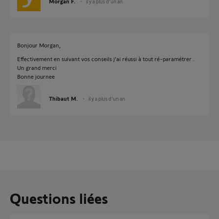
Morgan F.
il y a plus d'un an
Bonjour Morgan,
Effectivement en suivant vos conseils j’ai réussi à tout ré-paramétrer .
Un grand merci
Bonne journee
Thibaut M.
il y a plus d'un an
Questions liées