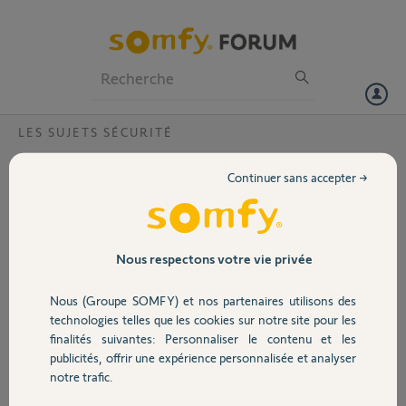
Particuliers
Professionnels
Forum
LES SUJETS SÉCURITÉ
Volet
Intelligent tag
Continuer sans accepter →
Bonjour,
Portail
Malgré plusieurs tentative, changement de pile, déplacement pour se
mettre à côté de la box il est impossible de ré calibrer 2 intelligent tag
Garage
Nous respectons votre vie privée
je commence à être tendu
Nous (Groupe SOMFY) et nos partenaires utilisons des
Est ce que cela vous est déjà arrivé?
Sécurité
technologies telles que les cookies sur notre site pour les
Merci,
finalités suivantes: Personnaliser le contenu et les
publicités, offrir une expérience personnalisée et analyser
Domotique
notre trafic.
Thibaut M.
il y a plus d'un an