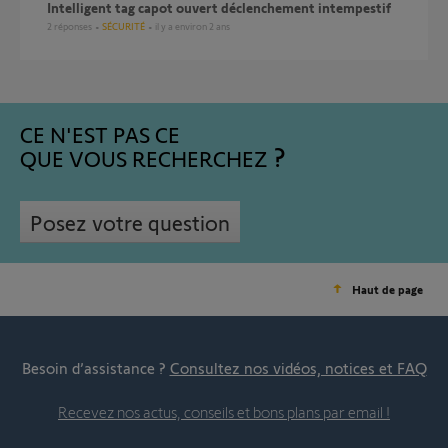
Intelligent tag capot ouvert déclenchement intempestif
2
réponses
SÉCURITÉ
il y a environ 2 ans
CE N'EST PAS CE
QUE VOUS RECHERCHEZ
Posez votre question
Haut de page
Besoin d’assistance ?
Consultez nos vidéos, notices et FAQ
Recevez nos actus, conseils et bons plans par email !