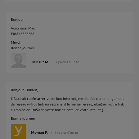
Bonjour,
Voici mon Mac
E04F43BE5B8F
Merci
Bonne journée
Thibaut M.
il y a plus d'un an
Bonjour Thibaut,
Il faudrait redémarrer votre box internet, ensuite faire un changement
de réseau wifi du link en reprenant le même réseau, éloigner votre link
au moins de 1m50 de votre box et installer votre Intellitag.
Bonne journée.
Morgan F.
il y a plus d'un an