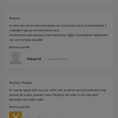
Bonjour,
Je viens de suivre votre procédure et c’est encore pire j’ai maintenant 3
intelligent tag qui ne fonctionne plus….
Sincèrement que pouvons nous faire pour régler le problème rapidement
car ce n’est plus possible
Bonne journée
Thibaut M.
il y a plus d'un an
Bonjour Thibaut,
En vue du signal wifi reçu sur votre link, je pense qu'il est vraiment trop
proche de la box, pouvez-vous l'éloigner de celle-ci car cela peut
perturber les ondes radio.
Bonne journée.