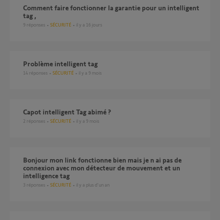
Comment faire fonctionner la garantie pour un intelligent
tag ,
9
réponses
SÉCURITÉ
il y a 16 jours
Problème intelligent tag
14
réponses
SÉCURITÉ
il y a 9 mois
Capot intelligent Tag abimé ?
2
réponses
SÉCURITÉ
il y a 9 mois
Bonjour mon link fonctionne bien mais je n ai pas de
connexion avec mon détecteur de mouvement et un
intelligence tag
3
réponses
SÉCURITÉ
il y a plus d'un an