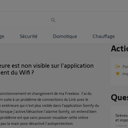
ge
Sécurité
Domotique
Chauffage
Acti
ure est non visible sur l'application
Par
nt du Wifi ?
Im
ysfonctionnement et changement de ma Freebox. J'ai du
Ques
m suite à un problème de connections du Link avec le
 extérieure qui n’est plus visible dans l’application Somfy du
 lorsque j'active/désactive l'alarme Somfy, on entend bien
Sirènes extérieure et intérieure introuvables
 problème est que sans pouvoir visualiser cette sirène
et impo
i pas la main pour désactivé l'autoprotection.
1
réponse