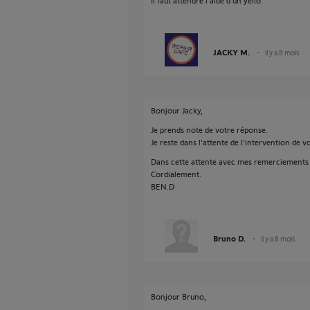
Il faut attendre l'aide d'un yello.
JACKY M.
il y a 8 mois
Bonjour Jacky,
Je prends note de votre réponse.
Je reste dans l'attente de l'intervention de vo
Dans cette attente avec mes remerciements 
Cordialement.
BEN.D
Bruno D.
il y a 8 mois
Bonjour Bruno,