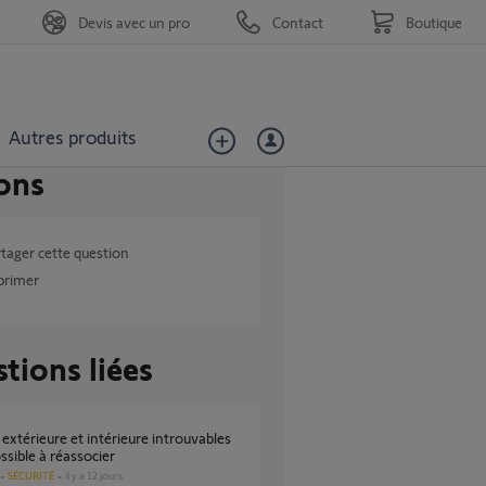
Devis avec un pro
Contact
Boutique
Autres produits
ons
tager cette question
primer
tions liées
ssible à réassocier
SÉCURITÉ
il y a 12 jours