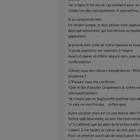
J'ai lu dans le forum un cas similaire pour u
112db lors des manipulations. A aujourd'hui, 
Si je comprends bien :
En faisant simple, je dois utiliser mon appli
déjà opérationnelle, qui fonctionne au quoti
application.
Je prends bien note de votre réponse et vou
Trop de questions me viennent à l'esprit.
Avant d'operer et d'être rassuré sans jouer à 
confirmations.
1/Avez vous des retours d'expériences "R
problème ?
2/Pouvez vous me confirmer :
*Que le fait d'ajouter simplement la sirène ex
intempestivement.
*Je n'aurai pas un bug/conflit système lors de 
*si cela ne marche pas ... je fais quoi.
Autre solution mais est ce une bonne idée ??
Sirène opérationnelle, en bon fonctionnement
1/ Si j'attends que les piles de la sirène extér
s'usent, Il me faudra la retirer du mur pour c
Pour ce premier point pas de soucis pour le