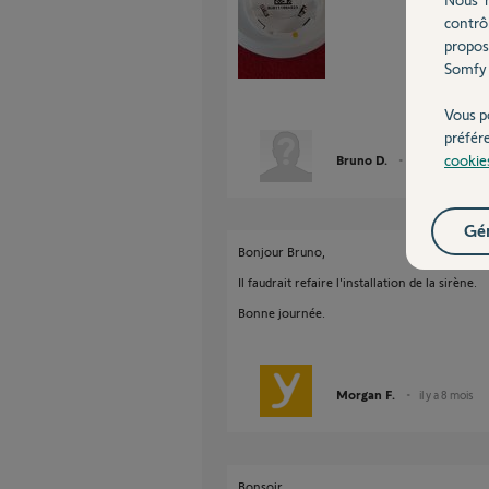
contrô
propos
Somfy 
Vous p
préfér
cookie
Bruno D.
il y a 8 mois
Gér
Bonjour Bruno,
Il faudrait refaire l'installation de la sirène.
Bonne journée.
Morgan F.
il y a 8 mois
Bonsoir