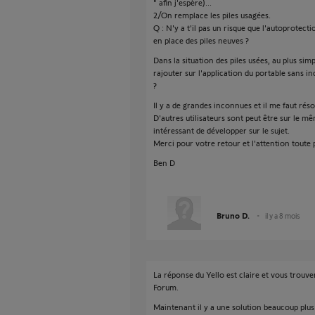
" afin j'espère)...
2/On remplace les piles usagées.
Q : N'y a t'il pas un risque que l'autoprotect
en place des piles neuves ?
Dans la situation des piles usées, au plus si
rajouter sur l'application du portable sans 
?
Il y a de grandes inconnues et il me faut rés
D'autres utilisateurs sont peut être sur le mê
intéressant de développer sur le sujet.
Merci pour votre retour et l'attention toute 
Ben D
Bruno D.
il y a 8 mois
La réponse du Yello est claire et vous trouve
Forum.
Maintenant il y a une solution beaucoup plus