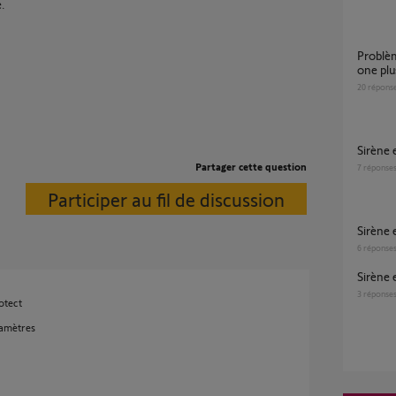
e.
Problème de communication entre Somfy
one plus
20
répons
Sirèn
Partager cette question
7
réponse
Participer au fil de discussion
Sirène
6
réponse
Sirène
3
réponse
otect
ramètres