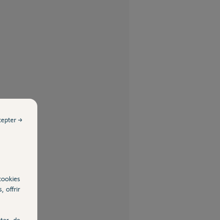
cepter →
cookies
, offrir
ter, de