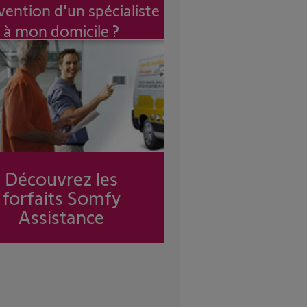
vention d'un spécialiste
à mon domicile ?
Découvrez les
forfaits Somfy
Assistance