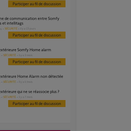
Participer au fil de discussion
 et intellitags
SÉCURITÉ
il y a 15 jours
es
Participer au fil de discussion
e extérieure Somfy Home alarm
SÉCURITÉ
il y a 3 mois
s
Participer au fil de discussion
 extérieure Home Alarm non détectée
SÉCURITÉ
il y a 4 mois
s
 extérieure qui ne se réassocie plus ?
SÉCURITÉ
il y a 7 mois
s
Participer au fil de discussion