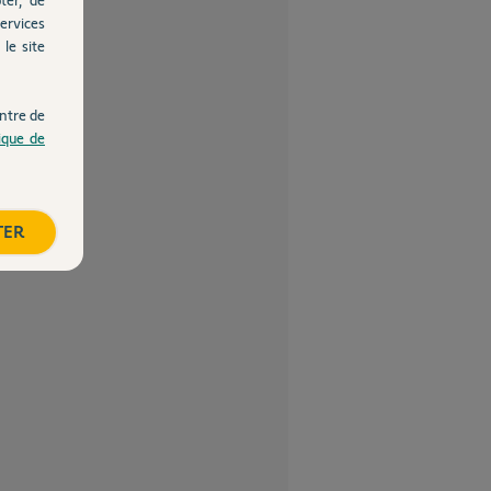
ervices
le site
ntre de
tique de
TER