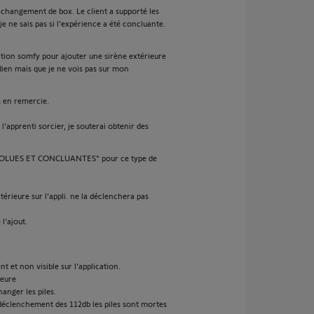
n changement de box. Le client a supporté les
je ne sais pas si l'expérience a été concluante.
cation somfy pour ajouter une sirène extérieure
dien mais que je ne vois pas sur mon
s en remercie.
l'apprenti sorcier, je souterai obtenir des
ESOLUES ET CONCLUANTES" pour ce type de
térieure sur l'appli. ne la déclenchera pas
l'ajout.
 et non visible sur l'application.
ieure
hanger les piles.
 déclenchement des 112db les piles sont mortes