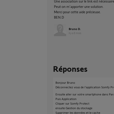
Une association sur le link est nécessair
Peut on m'apporter une solution.
Merci pour cette aide précieuse.
BEN.D
Bruno D.
il y a 8 mois
Réponses
Bonjour Bruno
Déconnectez vous de l'application Somfy Pr
Ensuite aller sur votre smartphone dans Pa
Puis Application
Cliquer sur Somfy Protect
ensuite Gestion du stockage
Supprimer les données et le cache