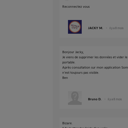
Reconnectez vous
JACKY M.
il y a 8 mois
Bonjour Jacky,
Je viens de supprimer les données et vider l
portable.
Après consultation sur mon application Som
n'est toujours pas visible.
Ben
Bruno D.
il y a 8 mois
Bizare.