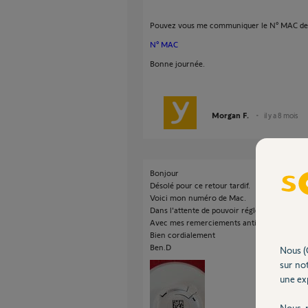
Pouvez vous me communiquer le N° MAC de 
N° MAC
Bonne journée.
Morgan F.
il y a 8 mois
Bonjour
Désolé pour ce retour tardif.
Voici mon numéro de Mac.
Dans l'attente de pouvoir régler ce problème
Avec mes remerciements anticipés.
Bien cordialement
Ben.D
Nous (
sur not
une exp
Nous r