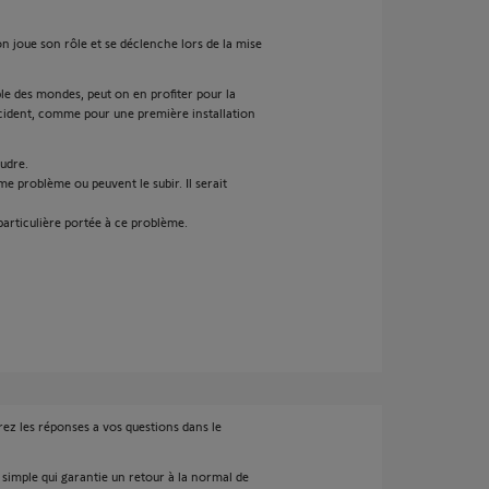
ion joue son rôle et se déclenche lors de la mise
mple des mondes, peut on en profiter pour la
incident, comme pour une première installation
oudre.
me problème ou peuvent le subir. Il serait
particulière portée à ce problème.
rez les réponses a vos questions dans le
 simple qui garantie un retour à la normal de