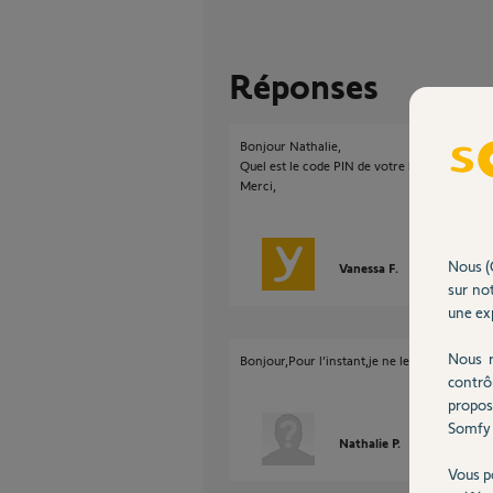
Réponses
Bonjour Nathalie,
Quel est le code PIN de votre box?
Merci,
Nous (
Vanessa F.
il y a 7 mois
sur not
une exp
Nous r
Bonjour,Pour l’instant,je ne les ai pas connec
contrô
propos
Somfy 
Nathalie P.
il y a 7 mois
Vous p