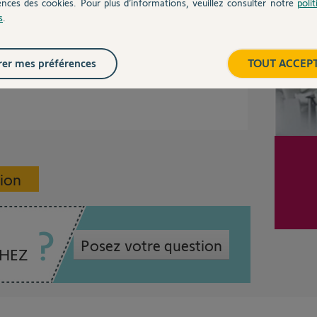
ences des cookies. Pour plus d’informations, veuillez consulter notre
poli
s
.
ques jours 2 détecteurs de fumée Somfy, le
e de façon aléatoire et sans raison, est-il
utre ne pose pas de problème. Cordialement
er mes préférences
TOUT ACCEP
sion
Posez votre question
CHEZ