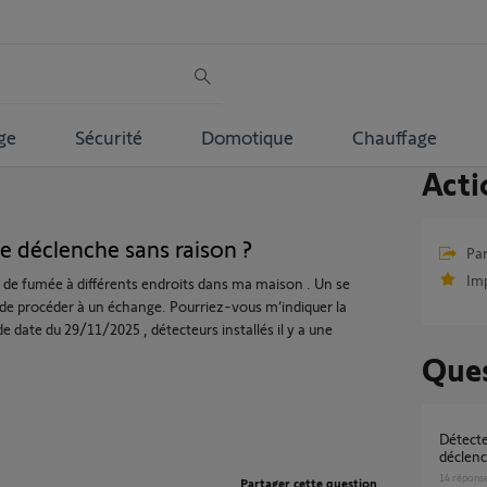
ge
Sécurité
Domotique
Chauffage
Acti
e déclenche sans raison ?
Par
Im
rs de fumée à différents endroits dans ma maison . Un se
e de procéder à un échange. Pourriez-vous m’indiquer la
date du 29/11/2025 , détecteurs installés il y a une
Ques
Détecteur de fumée Somfy Protect qui se
déclen
14
répons
Partager cette question