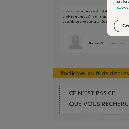
préfér
cookie
Bonjour, nous venons d’installer, il y a quel
problème c’est qu’il y en a un qui se déclench
possible de procéder à un échange ? Car l’a
Gér
Nicolas B.
il y a 6 mois
Participer au fil de discus
CE N'EST PAS CE
QUE VOUS RECHER