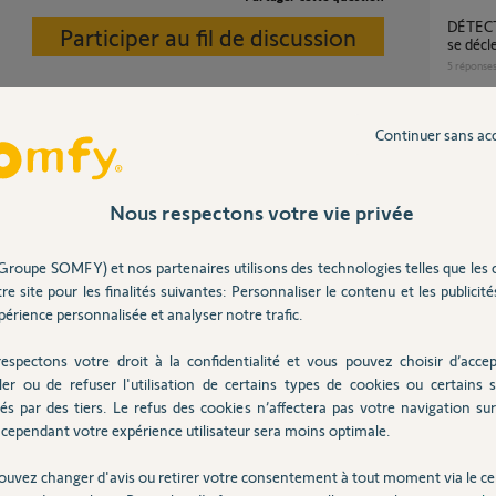
DÉTECTEUR DE FUMÉE SF4100 qui sonne et
Participer au fil de discussion
se déc
5
réponse
Sirène détecteur fumée se déclenche sans
fumée
Continuer sans ac
21
répons
Nous respectons votre vie privée
Détecteur de fumée peut-il se déclencher
avec la
1
réponse
Groupe SOMFY) et nos partenaires utilisons des technologies telles que les 
re site pour les finalités suivantes: Personnaliser le contenu et les publicités
érience personnalisée et analyser notre trafic.
Problème déclenchement intempestif du
détecte
espectons votre droit à la confidentialité et vous pouvez choisir d’accep
té,je n’ai pas encore le link .merci
2
réponse
ler ou de refuser l'utilisation de certains types de cookies ou certains s
és par des tiers. Le refus des cookies n’affectera pas votre navigation sur 
cependant votre expérience utilisateur sera moins optimale.
Inter
ouvez changer d'avis ou retirer votre consentement à tout moment via le ce