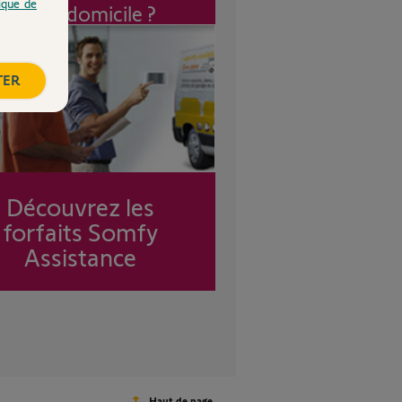
tique de
à mon domicile ?
TER
Découvrez les
forfaits Somfy
Assistance
Haut de page