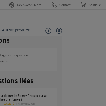
Devis avec un pro
Contact
Boutique
Autres produits
ons
tager cette question
primer
tions liées
che sans fumée ?
SÉCURITÉ
il y a environ 2 mois
es