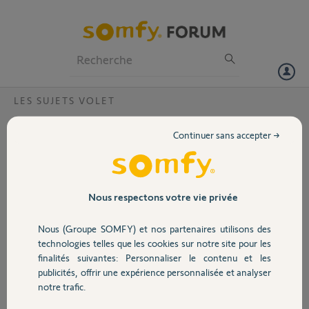
Particuliers
Professionnels
Forum
LES SUJETS VOLET
Volet
Problème appairage volet velux et somfy
Continuer sans accepter →
tahoma switch
Portail
Bonjour,
Je possède des stores extérieurs velux commmandé par des
Garage
Nous respectons votre vie privée
télécommandes KLI313.
Je possède également une tahoma switch connecté en wifi.
Nous (Groupe SOMFY) et nos partenaires utilisons des
Lors de l'installation de la tahoma aucun problème j'ai pu connecter
Sécurité
technologies telles que les cookies sur notre site pour les
tous les velux.
finalités suivantes: Personnaliser le contenu et les
publicités, offrir une expérience personnalisée et analyser
J'ai aujourd'hui branché ma tahoma en ethernet j'ai déplacé celle-ci.
Domotique
notre trafic.
A la reconnexion elle m'indique qu'elle a perdu la connexion avec un
des velux.