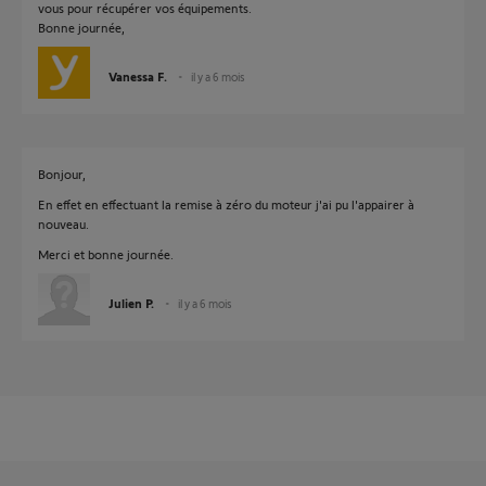
vous pour récupérer vos équipements.
Bonne journée,
Vanessa F.
il y a 6 mois
Bonjour,
En effet en effectuant la remise à zéro du moteur j'ai pu l'appairer à
nouveau.
Merci et bonne journée.
Julien P.
il y a 6 mois