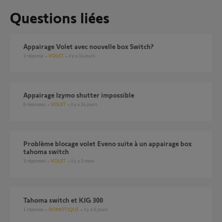
Questions liées
Appairage Volet avec nouvelle box Switch?
1
réponse
VOLET
il y a 14 jours
Appairage Izymo shutter impossible
6
réponses
VOLET
il y a 24 jours
Problème blocage volet Eveno suite à un appairage box
tahoma switch
3
réponses
VOLET
il y a 3 mois
Tahoma switch et KIG 300
1
réponse
DOMOTIQUE
il y a 6 jours