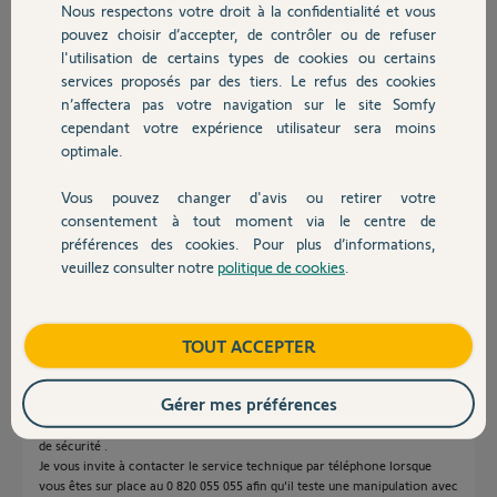
Je supprime donc ce dernier et tente de reconnecter mais depuis elle
Nous respectons votre droit à la confidentialité et vous
Chauffage
ne le détecte plus.
pouvez choisir d’accepter, de contrôler ou de refuser
l'utilisation de certains types de cookies ou certains
Il fonctionne toujours avec la télécommande velux.
services proposés par des tiers. Le refus des cookies
Autres produits
n’affectera pas votre navigation sur le site Somfy
Avez vous une idée ?
cependant votre expérience utilisateur sera moins
optimale.
Merci d'avance pour votre aide,
Vous pouvez changer d'avis ou retirer votre
Julien P.
Devis avec un pro
consentement à tout moment via le centre de
il y a 6 mois
préférences des cookies. Pour plus d’informations,
veuillez consulter notre
politique de cookies
.
Contact
Réponses
Boutique
TOUT ACCEPTER
Bonjour Julien,
Gérer mes préférences
En effet lorsque vous supprimez un volet Io, il est impossible de l’appairer
de nouveau sans effectuer une remise à zéro du moteur car il a une clé
de sécurité .
Je vous invite à contacter le service technique par téléphone lorsque
vous êtes sur place au 0 820 055 055 afin qu'il teste une manipulation avec