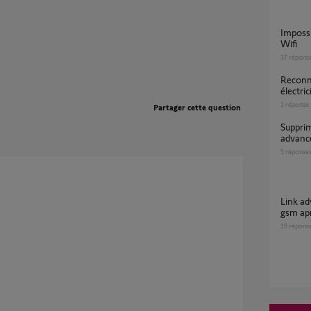
Impossible de reconnecter Link Advanced au
Wifi
37
répons
Reconnecter Link Advanced suite coupure
électric
1
réponse
Partager cette question
supprimer une installation dont le link
advance
5
réponse
Link advanced ne se reconnecte pas au wifi ni
gsm apr
19
répons