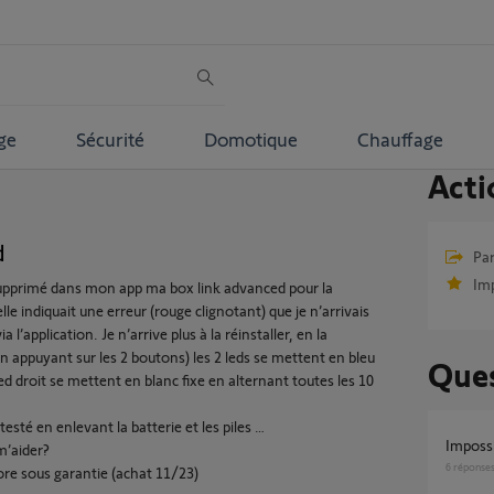
ge
Sécurité
Domotique
Chauffage
Acti
d
Par
Im
 supprimé dans mon app ma box link advanced pour la
elle indiquait une erreur (rouge clignotant) que je n’arrivais
ia l’application. Je n’arrive plus à la réinstaller, en la
(en appuyant sur les 2 boutons) les 2 leds se mettent en bleu
Ques
 led droit se mettent en blanc fixe en alternant toutes les 10
testé en enlevant la batterie et les piles …
Impossi
’aider?
6
réponse
core sous garantie (achat 11/23)