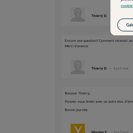
cookie
Thierry D.
il y a 3 mois
Gér
Encore une question? Comment recevoir une 
Merci d’avance
Thierry D.
il y a 3 mois
Bonjour Thierry,
Pouvez-vous tester avec un autre bloc d'ali
Bonne journée.
Morgan F.
il y a 3 mois