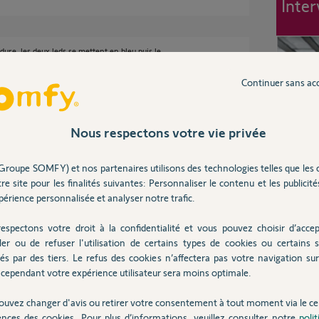
Inter
dure, les deux leds se mettent en bleu puis le
Continuer sans ac
Nous respectons votre vie privée
Groupe SOMFY) et nos partenaires utilisons des technologies telles que les 
il faut attendre l'aide d'un Yello
re site pour les finalités suivantes: Personnaliser le contenu et les publicités
érience personnalisée et analyser notre trafic.
espectons votre droit à la confidentialité et vous pouvez choisir d’accep
ler ou de refuser l'utilisation de certains types de cookies ou certains s
és par des tiers. Le refus des cookies n’affectera pas votre navigation sur 
cependant votre expérience utilisateur sera moins optimale.
’ai essayé plusieurs fois …
ouvez changer d'avis ou retirer votre consentement à tout moment via le ce
ences des cookies. Pour plus d’informations, veuillez consulter notre
poli