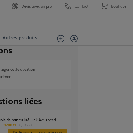
Devis avec un pro
Contact
Boutique
Autres produits
ons
tager cette question
primer
tions liées
ble de reinitialisé Link Advanced
SÉCURITÉ
il y a 3 mois
s
Participer au fil de discussion