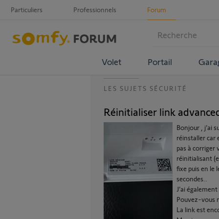
Particuliers
Professionnels
Forum
Volet
Portail
Gara
LES SUJETS SÉCURITÉ
Réinitialiser link advance
Bonjour , j’ai
réinstaller car 
pas à corriger v
réinitialisant 
fixe puis en le
secondes..
J’ai également 
Pouvez-vous m
La link est en