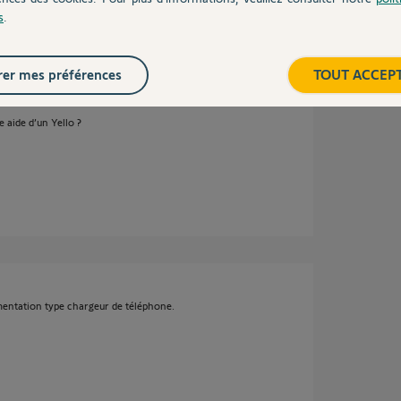
s
.
er mes préférences
TOUT ACCEP
aide d’un Yello ?
mentation type chargeur de téléphone.