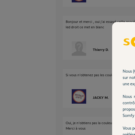
Bonjour et merci , oui j’ai essayé cette procé
led droit ce met en blanc
Thierry D.
il y a 3 mois
Nous (
Si vous n'obtenez pas les couleurs jaune/vert 
sur not
une exp
Nous r
JACKY M.
il y a 3 mois
contrô
propos
Somfy 
Oui, je n’obtiens pas la couleur jaune/vert , j
Vous p
Merci à vous
préfér