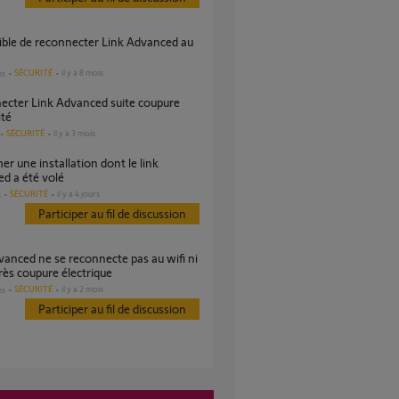
SÉCURITÉ
il y a 8 mois
es
ité
SÉCURITÉ
il y a 3 mois
d a été volé
SÉCURITÉ
il y a 4 jours
s
Participer au fil de discussion
ès coupure électrique
SÉCURITÉ
il y a 2 mois
es
Participer au fil de discussion