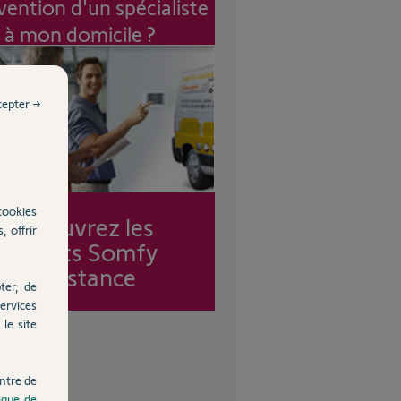
vention d'un spécialiste
à mon domicile ?
cepter →
cookies
Découvrez les
, offrir
forfaits Somfy
Assistance
ter, de
ervices
le site
ntre de
tique de