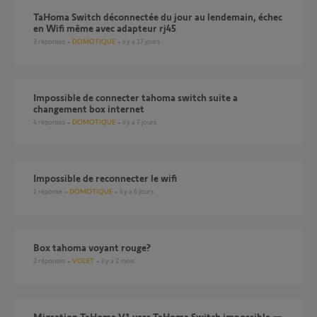
TaHoma Switch déconnectée du jour au lendemain, échec
en Wifi même avec adapteur rj45
3
réponses
DOMOTIQUE
il y a 17 jours
Impossible de connecter tahoma switch suite a
changement box internet
4
réponses
DOMOTIQUE
il y a 7 jours
Impossible de reconnecter le wifi
1
réponse
DOMOTIQUE
il y a 6 jours
Box tahoma voyant rouge?
2
réponses
VOLET
il y a 2 mois
Migration TaHoma V1 vers TaHoma Switch impossible —