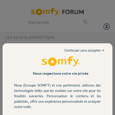
Particuliers
Professionnels
Forum
LES SUJETS DOMOTIQUE
Volet
Tahoma : impossible de valider le mot de
Continuer sans accepter →
passe wifi
Portail
Bonjour,
Suite à un change de box internet, je souhaite paramétrer de nouveau
Garage
Nous respectons votre vie privée
la connexion wifi de la tahoma.
Le protocole de réinitialisation a bien été réalisé, la tahoma est bien
Nous (Groupe SOMFY) et nos partenaires utilisons des
reconnue dans l'application, je peux choisir le réseau wifi mais
Sécurité
technologies telles que les cookies sur notre site pour les
impossible de valider le mot de passe wifi sur la page de l'application
finalités suivantes: Personnaliser le contenu et les
(pas de bouton "suivant" ou "valider")
publicités, offrir une expérience personnalisée et analyser
Domotique
notre trafic.
Avez-vous une solution ?