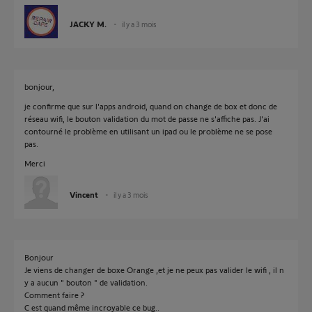
JACKY M.
il y a 3 mois
bonjour,
je confirme que sur l'apps android, quand on change de box et donc de
réseau wifi, le bouton validation du mot de passe ne s'affiche pas. J'ai
contourné le problème en utilisant un ipad ou le problème ne se pose
pas.
Merci
Vincent
il y a 3 mois
Bonjour
Je viens de changer de boxe Orange ,et je ne peux pas valider le wifi , il n
y a aucun " bouton " de validation.
Comment faire ?
C est quand même incroyable ce bug..