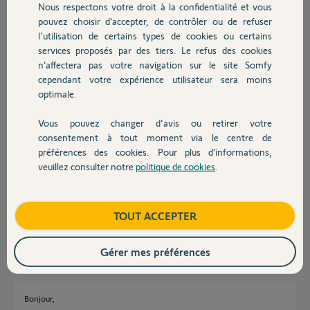
Merci,
Nous respectons votre droit à la confidentialité et vous
Chauffage
pouvez choisir d’accepter, de contrôler ou de refuser
l'utilisation de certains types de cookies ou certains
Valentin G.
il y a 3 mois
services proposés par des tiers. Le refus des cookies
Autres produits
n’affectera pas votre navigation sur le site Somfy
Participer au fil de discussion
cependant votre expérience utilisateur sera moins
optimale.
Réponses
Vous pouvez changer d'avis ou retirer votre
Devis avec un pro
consentement à tout moment via le centre de
préférences des cookies. Pour plus d’informations,
veuillez consulter notre
politique de cookies
.
Bonsoir
Contact
Vous êtes sur Iphone et l'écran est en mode zoom.
Il faut dézoomer
https://www.youtube.com/shorts/8gPsav4P9uE
Boutique
TOUT ACCEPTER
JACKY M.
il y a 3 mois
Gérer mes préférences
Bonjour,