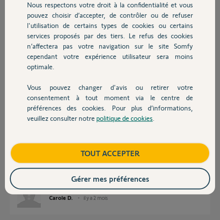
Participer au fil de discussion
Nous respectons votre droit à la confidentialité et vous
Chauffage
pouvez choisir d’accepter, de contrôler ou de refuser
l'utilisation de certains types de cookies ou certains
services proposés par des tiers. Le refus des cookies
Autres produits
Réponses
n’affectera pas votre navigation sur le site Somfy
cependant votre expérience utilisateur sera moins
optimale.
Bonjour Carole,
Au vue des problèmes rencontrés, contactez le service support lorsque
Vous pouvez changer d'avis ou retirer votre
vous êtes sur place afin qu'il puisse vous aider.
Devis avec un pro
consentement à tout moment via le centre de
Bonne journée,
préférences des cookies. Pour plus d’informations,
veuillez consulter notre
politique de cookies
.
Contact
Vanessa F.
il y a 2 mois
Boutique
TOUT ACCEPTER
Merci mais je n'ai trouvé aucun numéro de téléphone !
SAV somfy = nul...dommage au prix de leur matériel
Gérer mes préférences
Carole D.
il y a 2 mois