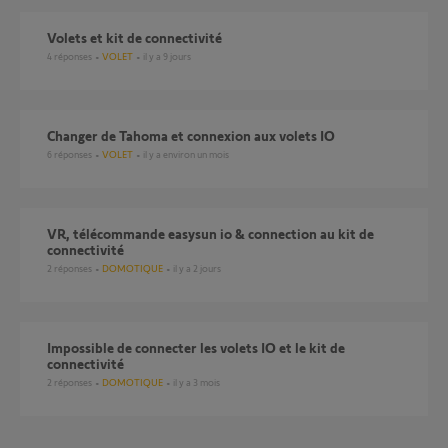
Volets et kit de connectivité
4
réponses
VOLET
il y a 9 jours
Changer de Tahoma et connexion aux volets IO
6
réponses
VOLET
il y a environ un mois
VR, télécommande easysun io & connection au kit de
connectivité
2
réponses
DOMOTIQUE
il y a 2 jours
Impossible de connecter les volets IO et le kit de
connectivité
2
réponses
DOMOTIQUE
il y a 3 mois