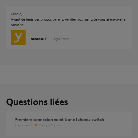
Carole,
Avant de tenir des propos pareils, vérifier vos mails. Je vous ai envoyé le
numéro.
Vanessa F.
il y a 2 mois
Questions liées
Première connexion volet à une tahoma switch
5
réponses
VOLET
il y a 30 jours