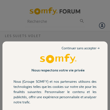
Particuliers
Professionnels
Forum
LES SUJETS VOLET
Volet
Le connections volet et télécommande a
Continuer sans accepter →
disparu et ce fait avec un autre volet
Portail
Bonjour,
J'ai voulu connecter mes volets avec ma tahoma malheureusement
Garage
j'ai perdu la connections avec la télécommande principal d'un volet je
Nous respectons votre vie privée
n'ai plus que la centralisation et la connections avec tahoma n'a pas
fonctionné
Nous (Groupe SOMFY) et nos partenaires utilisons des
Sécurité
technologies telles que les cookies sur notre site pour les
Merci,
finalités suivantes: Personnaliser le contenu et les
publicités, offrir une expérience personnalisée et analyser
Domotique
Carole D.
notre trafic.
il y a 3 mois