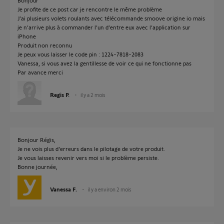
Bonjour
Je profite de ce post car je rencontre le même problème
J’ai plusieurs volets roulants avec télécommande smoove origine io mais
je n’arrive plus à commander l’un d’entre eux avec l’application sur
iPhone
Produit non reconnu
Je peux vous laisser le code pin : 1224-7818-2083
Vanessa, si vous avez la gentillesse de voir ce qui ne fonctionne pas
Par avance merci
Regis P.
il y a 2 mois
Bonjour Régis,
Je ne vois plus d'erreurs dans le pilotage de votre produit.
Je vous laisses revenir vers moi si le problème persiste.
Bonne journée,
Vanessa F.
il y a environ 2 mois