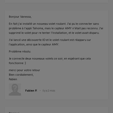
Bonjour Vanessa,
En fait j'ai installé un nouveau volet roulant. J'ai pu le connecter sans
problème à l'appli Tahoma, mais le capteur AMY n'était pas reconnu. J'ai
supprimé le volet pour re tenter l'installation, et le volet avait disparu.
J'ai lancé une découverte IO et le volet roulant est réapparu sur
l'application, ainsi que le capteur AMY.
Problème résolu.
Je connecte deux nouveaux volets ce soir, en espérant que cela
fonctionne :)
merci pour votre retour
Bien cordialement,
Fabien
Fabien P.
il y a 2 mois