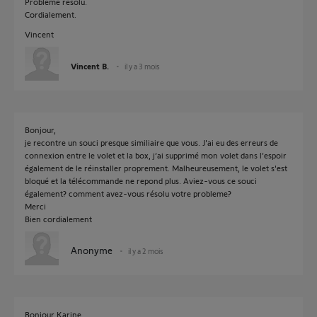
Problème résolu.
Cordialement.
Vincent
Vincent B.
il y a 3 mois
Bonjour,
je recontre un souci presque similiaire que vous. J'ai eu des erreurs de
connexion entre le volet et la box, j’ai supprimé mon volet dans l’espoir
également de le réinstaller proprement. Malheureusement, le volet s'est
bloqué et la télécommande ne repond plus. Aviez-vous ce souci
également? comment avez-vous résolu votre probleme?
Merci
Bien cordialement
Anonyme
il y a 2 mois
Bonjour Karine,