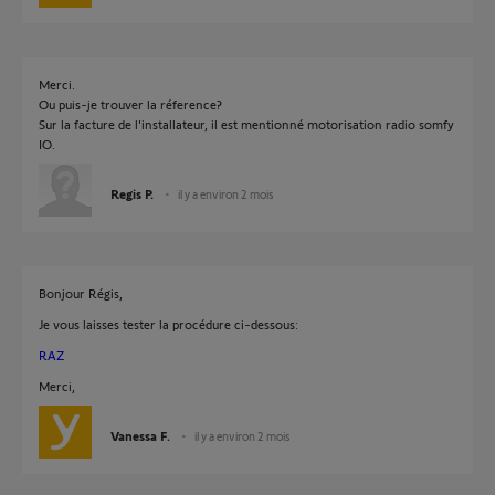
Merci.
Ou puis-je trouver la réference?
Sur la facture de l'installateur, il est mentionné motorisation radio somfy
IO.
Regis P.
il y a environ 2 mois
Bonjour Régis,
Je vous laisses tester la procédure ci-dessous:
RAZ
Merci,
Vanessa F.
il y a environ 2 mois