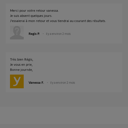
Merci pour votre retour vanessa.
Je suis absent quelques jours.
J'essaierai à mon retour et vous tiendrai au courant des résultats.
Regis P.
il y a environ 2 mois
Très bien Régis,
Je vous en prie,
Bonne journée,
Vanessa F.
il y a environ 2 mois