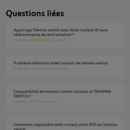
Questions liées
Appairage Tahoma switch avec Volet roulant IO sans
télécommande de centralisation ?
17
réponses
DOMOTIQUE
il y a 2 mois
Problème détection volet roulant via tahoma switch
69
réponses
VOLET
il y a environ 2 mois
Compatibilité de moteurs volets roulants et TAHOMA
SWITCH ?
5
réponses
VOLET
il y a 19 jours
Connexion impossible volet roulant artus RTS sur tahoma
switch