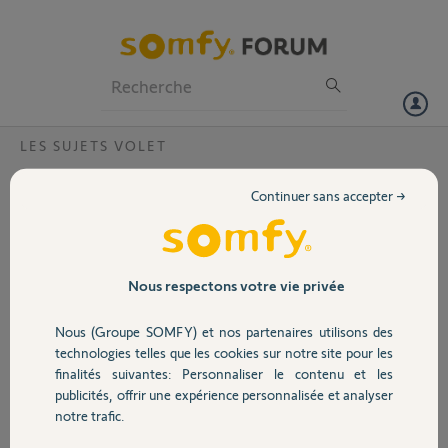
Particuliers
Professionnels
Forum
LES SUJETS VOLET
Volet
Reconnecter volet roulant Tahoma switch
Continuer sans accepter →
?
Portail
Bonjour,
Je possède un volet roulant solaire Somfy, que j'avais initialement
Garage
Nous respectons votre vie privée
connecté à ma box TaHoma Switch. Suite à des erreurs fréquentes de
connexion entre le volet et la box, j’ai supprimé l’équipement dans
Nous (Groupe SOMFY) et nos partenaires utilisons des
l’espoir de le réinstaller proprement. Malheureusement, je suis
Sécurité
technologies telles que les cookies sur notre site pour les
maintenant bloqué et je ne parviens plus à le réintégrer.
finalités suivantes: Personnaliser le contenu et les
publicités, offrir une expérience personnalisée et analyser
Voici les références utiles :
Domotique
notre trafic.
Volet solaire Somfy avec télécommande Amy 1 io