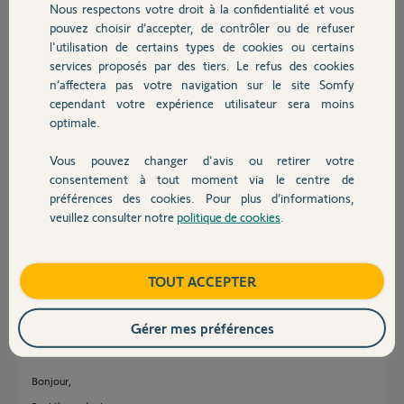
Nous respectons votre droit à la confidentialité et vous
Chauffage
Référence télécommande (QR code) : NF0426
pouvez choisir d’accepter, de contrôler ou de refuser
l'utilisation de certains types de cookies ou certains
Référence télécommande : 5157854B
services proposés par des tiers. Le refus des cookies
Autres produits
Référence TaHoma Switch (QR code) : 5153854C
n’affectera pas votre navigation sur le site Somfy
cependant votre expérience utilisateur sera moins
PIN de la TaHoma Switch : 2310 - 3453 -4424
optimale.
Si quelqu’un a une solution ou a déjà rencontré ce problème, je vous
Vous pouvez changer d'avis ou retirer votre
remercie d’avance pour votre aide !
Devis avec un pro
consentement à tout moment via le centre de
préférences des cookies. Pour plus d’informations,
Vincent B.
veuillez consulter notre
politique de cookies
.
Contact
il y a 3 mois
Participer au fil de discussion
Boutique
TOUT ACCEPTER
Réponses
Gérer mes préférences
Bonjour,