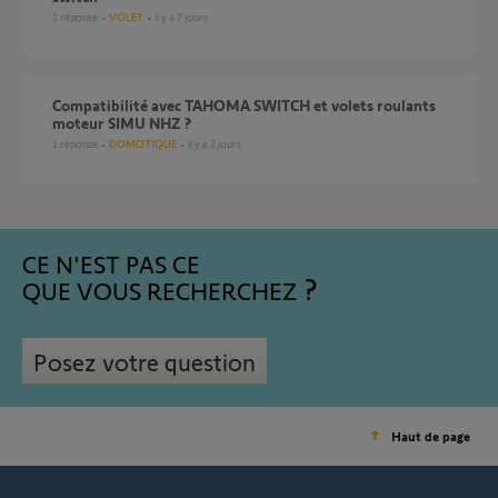
1
réponse
VOLET
il y a 7 jours
Compatibilité avec TAHOMA SWITCH et volets roulants
moteur SIMU NHZ ?
1
réponse
DOMOTIQUE
il y a 2 jours
CE N'EST PAS CE
QUE VOUS RECHERCHEZ
Posez votre question
Haut de page