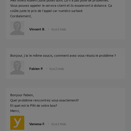
Mes volets étaient juste posés donc ça n'a pas posé de problèmes.
Vous pouvez appeler le service client et ils essaieront à distance. Ça
coûte juste le prix de l'appel car numéro surtaxé.
Cordialement,
Vincent B.
il y a 2 mois
Bonjour, j'ai le même soucis, comment avez vous résolu le problème ?
Fabien P.
il y a 2 mois
Bonjour Fabien,
Quel problème rencontrez vous exactement?
Et quel est le PIN de votre box?
Merci,
Vanessa F.
il y a 2 mois