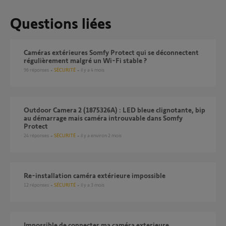
Questions liées
Caméras extérieures Somfy Protect qui se déconnectent
régulièrement malgré un Wi-Fi stable ?
96
réponses
SÉCURITÉ
il y a 4 mois
Outdoor Camera 2 (1875326A) : LED bleue clignotante, bip
au démarrage mais caméra introuvable dans Somfy
Protect
24
réponses
SÉCURITÉ
il y a environ 2 mois
Re-installation caméra extérieure impossible
12
réponses
SÉCURITÉ
il y a 3 mois
Impossible de connecter ma caméra exterieure