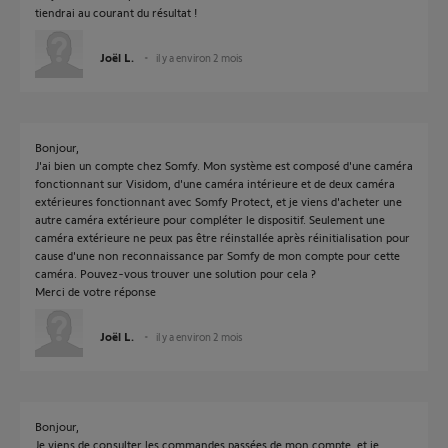
tiendrai au courant du résultat !
Joël L.
il y a environ 2 mois
Bonjour,
J'ai bien un compte chez Somfy. Mon système est composé d'une caméra
fonctionnant sur Visidom, d'une caméra intérieure et de deux caméra
extérieures fonctionnant avec Somfy Protect, et je viens d'acheter une
autre caméra extérieure pour compléter le dispositif. Seulement une
caméra extérieure ne peux pas être réinstallée après réinitialisation pour
cause d'une non reconnaissance par Somfy de mon compte pour cette
caméra. Pouvez-vous trouver une solution pour cela ?
Merci de votre réponse
Joël L.
il y a environ 2 mois
Bonjour,
Je viens de consulter les commandes passées de mon compte, et je