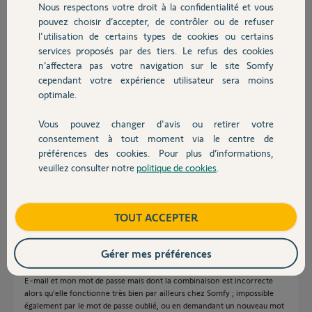
Nous respectons votre droit à la confidentialité et vous
Chauffage
pouvez choisir d’accepter, de contrôler ou de refuser
Réponses
l'utilisation de certains types de cookies ou certains
services proposés par des tiers. Le refus des cookies
Autres produits
n’affectera pas votre navigation sur le site Somfy
Bonjour Joël,
cependant votre expérience utilisateur sera moins
Pouvez-vous être plus précis concernant votre problème ? Quel matériel
optimale.
? Quelle application?
Vous pouvez changer d'avis ou retirer votre
Bonne journée.
Devis avec un pro
consentement à tout moment via le centre de
préférences des cookies. Pour plus d’informations,
Morgan F.
il y a environ 2 mois
veuillez consulter notre
politique de cookies
.
Contact
Boutique
TOUT ACCEPTER
Bonjour,
Le matériel est une caméra Somfy Outdoor (modèle SF6101, et MAC :
0076B1076589) qui fonctionnait depuis plusieurs années et n'avait pas de
Gérer mes préférences
problèmes ; après réinitialisation je passe sur l'App Somfy Protect Service
Client avec mon smartphone 5G Android ; c'est là que je dois entrer mon
E-mail et mon mot de passe mais dont la combinaison est incorrecte
alors qu'elle fonctionne très bien par ailleurs chez Somfy ; impossible
également par le mot de passe oublié, ou en demandant un nouveau mot