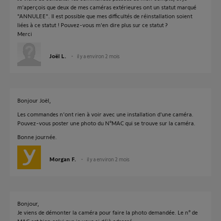
m'aperçois que deux de mes caméras extérieures ont un statut marqué
"ANNULEE". Il est possible que mes difficultés de réinstallation soient
liées à ce statut ! Pouvez-vous m'en dire plus sur ce statut ?
Merci
Joël L.
il y a environ 2 mois
Bonjour Joël,
Les commandes n'ont rien à voir avec une installation d'une caméra.
Pouvez-vous poster une photo du N°MAC qui se trouve sur la caméra.
Bonne journée.
Morgan F.
il y a environ 2 mois
Bonjour,
Je viens de démonter la caméra pour faire la photo demandée. Le n° de