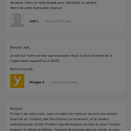
de passe ! Donc je reste bloqué pour réinstaller la caméra.
Merci de votre éventuelle réponse
Joël L.
il y a environ 2 mois
Bonjour Joël,
Je vois sur notre serveur que vous avez réussi à vous reconnecter à
l'application aujourd'hui à 10h03.
Bonne journée.
Morgan F.
il y a environ 2 mois
Bonjour,
Et merci de votre suivi ; mais ce matin j'ai remis en service une caméra
branché sur Visidom, elle fonctionne correctement, et la caméra
extérieure avec Somfy Protect clignote toujours en bleu et, pour l'instant
toujours le même problème. J'essairai de nouveau dans la soirée. Je vous