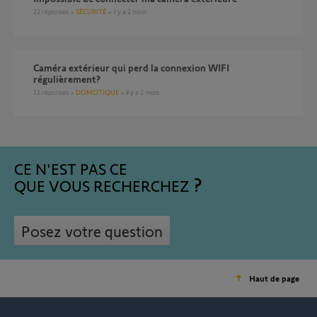
22
réponses
SÉCURITÉ
il y a 2 mois
caméra extérieur qui perd la connexion WIFI
régulièrement?
11
réponses
DOMOTIQUE
il y a 2 mois
CE N'EST PAS CE
QUE VOUS RECHERCHEZ
Posez votre question
Haut de page