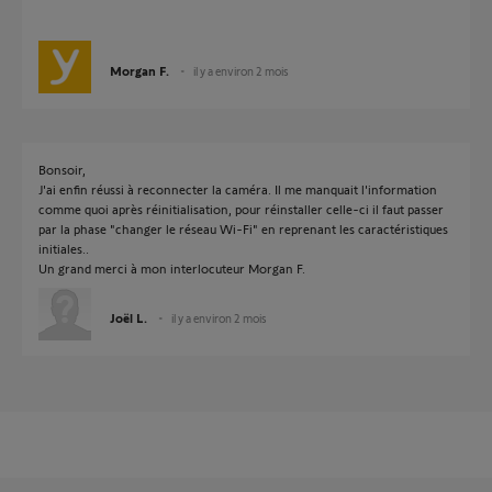
Morgan F.
il y a environ 2 mois
Bonsoir,
J'ai enfin réussi à reconnecter la caméra. Il me manquait l'information
comme quoi après réinitialisation, pour réinstaller celle-ci il faut passer
par la phase "changer le réseau Wi-Fi" en reprenant les caractéristiques
initiales..
Un grand merci à mon interlocuteur Morgan F.
Joël L.
il y a environ 2 mois