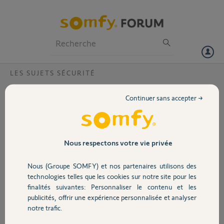
Particuliers
Professionnels
Forum
LES SUJETS SÉCURITÉ
Volet
Problème de connexion après
Continuer sans accepter →
réinitialisation caméra extérieure
Portail
Bonjour,
Même souci de déconnexion, mais après réinitialisation l'App ne
Garage
reconnaît pas la correspondance mot de passe et identification bien
Nous respectons votre vie privée
que pour accéder au forum elle est correcte. Que faire ?
Nous (Groupe SOMFY) et nos partenaires utilisons des
Merci,
Sécurité
technologies telles que les cookies sur notre site pour les
finalités suivantes: Personnaliser le contenu et les
Joël L.
publicités, offrir une expérience personnalisée et analyser
Domotique
il y a environ 2 mois
notre trafic.