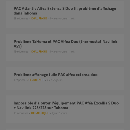
PAC Atlantic Alfea Extensa S Duo 5 : problème d’affichage
dans Tahoma
18
réponses
CHAUFFAGE
il y a environ un mois
Problème TaHoma et PAC Alfea Duo (thermostat Navilink
A59)
49
réponses
CHAUFFAGE
il y a environ un mois
Problème affichage tuile PAC alfea extensa duo
1
réponse
CHAUFFAGE
il y a 25 jours
Impossible d'ajouter l'équipement PAC Aféa Excellia S Duo
+ Navilink 225/228 sur Tahoma
11
réponses
DOMOTIQUE
il y a 15 jours