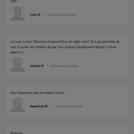
Cdlt.
Loïc H.
il y a environ un mois
La mise à jour TaHoma d’aujourd’hui ne règle rien? Tjrs pas possible de
voir trouver les models de pac lors d’ajout équipement depuis l’icône
atlantic ?
nicolas P.
il y a environ un mois
Oui impossible de réinstaller la PaC .
Severine M.
il y a environ un mois
Bonjour,