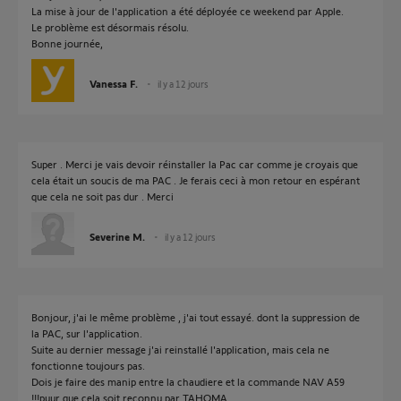
La mise à jour de l'application a été déployée ce weekend par Apple.
Le problème est désormais résolu.
Bonne journée,
Vanessa F.
il y a 12 jours
Super . Merci je vais devoir réinstaller la Pac car comme je croyais que
cela était un soucis de ma PAC . Je ferais ceci à mon retour en espérant
que cela ne soit pas dur . Merci
Severine M.
il y a 12 jours
Bonjour, j'ai le même problème , j'ai tout essayé. dont la suppression de
la PAC, sur l'application.
Suite au dernier message j'ai reinstallé l'application, mais cela ne
fonctionne toujours pas.
Dois je faire des manip entre la chaudiere et la commande NAV A59
!!!puur que cela soit reconnu par TAHOMA.