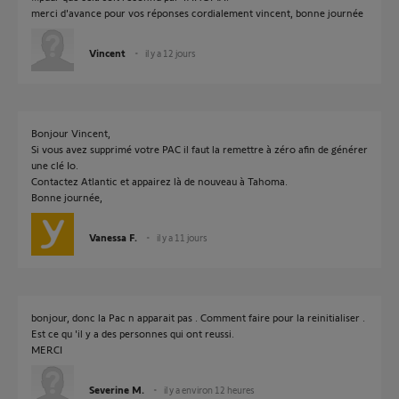
merci d'avance pour vos réponses cordialement vincent, bonne journée
Vincent
il y a 12 jours
Bonjour Vincent,
Si vous avez supprimé votre PAC il faut la remettre à zéro afin de générer
une clé Io.
Contactez Atlantic et appairez là de nouveau à Tahoma.
Bonne journée,
Vanessa F.
il y a 11 jours
bonjour, donc la Pac n apparait pas . Comment faire pour la reinitialiser .
Est ce qu 'il y a des personnes qui ont reussi.
MERCI
Severine M.
il y a environ 12 heures