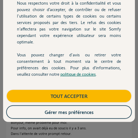
Nous respectons votre droit à la confidentialité et vous
Chauffage
il y a environ 2 mois
pouvez choisir d’accepter, de contrôler ou de refuser
Participer au fil de discussion
l'utilisation de certains types de cookies ou certains
services proposés par des tiers. Le refus des cookies
Autres produits
n’affectera pas votre navigation sur le site Somfy
cependant votre expérience utilisateur sera moins
Réponses
optimale.
Vous pouvez changer d'avis ou retirer votre
Devis avec un pro
Bonjour Severine,
consentement à tout moment via le centre de
Un bug est ouvert a ce sujet je vous invite a ne pas supprimer votre PAC.
préférences des cookies. Pour plus d’informations,
Il s'agit juste d'un bug d'affichage ui touche IOS.
veuillez consulter notre
politique de cookies
.
Je reviendrai vers vous lorsque j'aurai plus d'information.
Contact
Bonne journée
Vanessa F.
Boutique
il y a environ un mois
TOUT ACCEPTER
Gérer mes préférences
Bonjour, même problème pour moi.
Pour info, on avait déjà eu de soucis il y a 3 ans.
Dans l’attente de votre prompt retour.