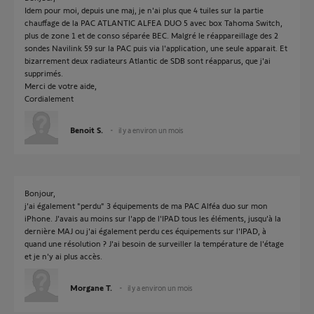
Idem pour moi, depuis une maj, je n'ai plus que 4 tuiles sur la partie
chauffage de la PAC ATLANTIC ALFEA DUO 5 avec box Tahoma Switch,
plus de zone 1 et de conso séparée BEC. Malgré le réappareillage des 2
sondes Navilink 59 sur la PAC puis via l'application, une seule apparait. Et
bizarrement deux radiateurs Atlantic de SDB sont réapparus, que j'ai
supprimés.
Merci de votre aide,
Cordialement
Benoit S.
il y a environ un mois
Bonjour,
j'ai également "perdu" 3 équipements de ma PAC Alféa duo sur mon
iPhone. J'avais au moins sur l'app de l'IPAD tous les éléments, jusqu'à la
dernière MAJ ou j'ai également perdu ces équipements sur l'IPAD, à
quand une résolution ? J'ai besoin de surveiller la température de l'étage
et je n'y ai plus accès.
Morgane T.
il y a environ un mois