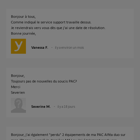
Bonjour à tous,
Comme indiqué le service support travaille dessus.
Je reviendrais vers vous dès que j'ai une date de résolution.
Bonne journée,
Vanessa F.
il y a environ un mois
Bonjour,
Toujours pas de nouvelles du soucis PAC?
Merci
Severien
Severine M.
il y a 18 jours
Bonjour, j'ai également "perdu" 2 équipements de ma PAC Alféa duo sur