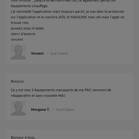
mon iPhone. , jusqu'à la dernière MAJ ou j'ai également perdu ces
équipements chauffage.
j'ai reinstallé l'application mais toujours pareil, je suis bien le protocole
sur l'application et le navilink A59, le NAVILINK mais oK mais l'appli ne
trouve rien
pouvez vous m'aidez
merci d'avance
vincent
Vincent
il y a 14 jours
Bonjour,
Ça y est mes 3 équipements manquants de ma PAC viennent de
réapparaître et sans nouvelle MAJ
Morgane T.
il y a 13 jours
Bonjour à tous,