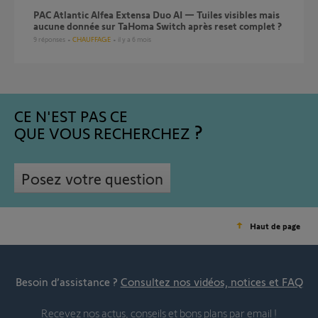
PAC Atlantic Alfea Extensa Duo AI — Tuiles visibles mais
aucune donnée sur TaHoma Switch après reset complet ?
9
réponses
CHAUFFAGE
il y a 6 mois
CE N'EST PAS CE
QUE VOUS RECHERCHEZ
Posez votre question
Haut de page
Besoin d’assistance ?
Consultez nos vidéos, notices et FAQ
Recevez nos actus, conseils et bons plans par email !