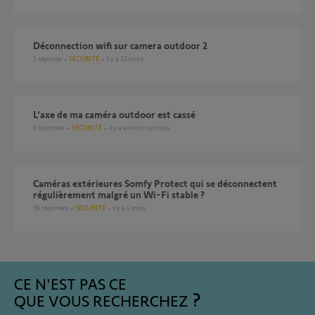
Déconnection wifi sur camera outdoor 2
1
réponse
SÉCURITÉ
il y a 12 jours
L'axe de ma caméra outdoor est cassé
6
réponses
SÉCURITÉ
il y a environ un mois
Caméras extérieures Somfy Protect qui se déconnectent
régulièrement malgré un Wi-Fi stable ?
96
réponses
SÉCURITÉ
il y a 4 mois
CE N'EST PAS CE
QUE VOUS RECHERCHEZ