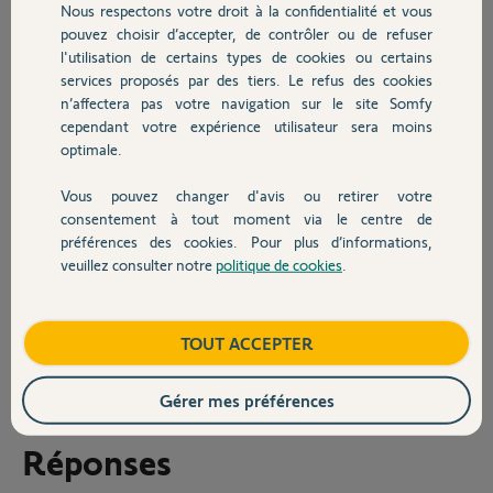
Nous respectons votre droit à la confidentialité et vous
Protect. Plusieurs ré-essais produisant le même
Chauffage
pouvez choisir d’accepter, de contrôler ou de refuser
résultat.
l'utilisation de certains types de cookies ou certains
cf. copie des données des 2 caméras dans les
fichiers joints.
services proposés par des tiers. Le refus des cookies
Autres produits
n’affectera pas votre navigation sur le site Somfy
Merci de votre support.
cependant votre expérience utilisateur sera moins
optimale.
Cordialement
Vous pouvez changer d'avis ou retirer votre
Merci,
Devis avec un pro
consentement à tout moment via le centre de
préférences des cookies. Pour plus d’informations,
veuillez consulter notre
politique de cookies
.
Contact
Boutique
TOUT ACCEPTER
Stéphane G.
il y a environ un mois
Gérer mes préférences
Réponses