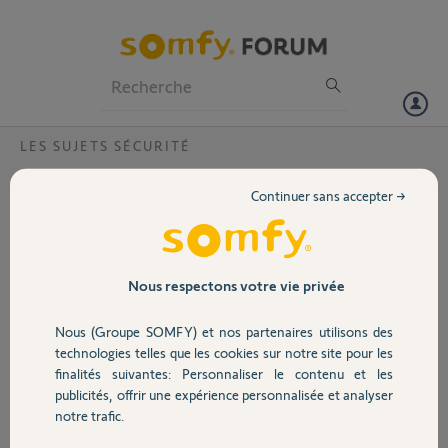
Particuliers
Professionnels
Forum
LES SUJETS SÉCURITÉ
Volet
Déconnexion intempestive caméras
Continuer sans accepter →
Outdoor
Portail
Bonjour,
Je rencontre comme certains autres utilisateurs
Garage
Nous respectons votre vie privée
déclarés dans ce fil de discussion le même
problème de déconnexion de mes 2 caméras
Nous (Groupe SOMFY) et nos partenaires utilisons des
Outdoor (gen. 1) connectées en wifi 6 (test en
Sécurité
technologies telles que les cookies sur notre site pour les
wifi 7 : idem) et ce malgré une très bonne qualité
finalités suivantes: Personnaliser le contenu et les
du réseau.
publicités, offrir une expérience personnalisée et analyser
Après réinitialisation de chacune d'elles,
Domotique
notre trafic.
fonctionnement pendant quelques heures au
plus puis déconnexion de l'application Somfy