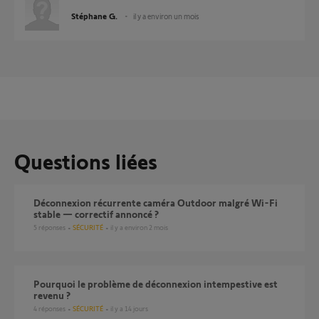
Stéphane G.
il y a environ un mois
Questions liées
Déconnexion récurrente caméra Outdoor malgré Wi-Fi
stable — correctif annoncé ?
5
réponses
SÉCURITÉ
il y a environ 2 mois
Pourquoi le problème de déconnexion intempestive est
revenu ?
4
réponses
SÉCURITÉ
il y a 14 jours