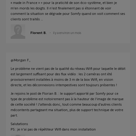
« made in France » + pour la praticité de son éco-système, et bien je
m’en mords les doigts. Il n’est finalement pas si étonnant de voir
comment la situation se dégrade pour Somfy quand on voit comment ses
clients sont traités …
Florent B.
il y a environ un mois
@Morgan F.,
Le problème ne vient pas de la qualité du réseau Wifi pour laquelle le débit
est largement suffisant pour des flux vidéo : les 2 caméras ont été
provisoirement installées à moins de 3 m de la box Wifi, en vision
directe, et les déconnexions intempestives sont toujours présentes !
Je rejoins le post de Florian B. : le support apporté par Somfy pour ce
type de problème est notoirement pas à la hauteur de l'image de marque
de cette société ! J'attends donc, tout comme beaucoup d'autres clients
mécontents partageant ma situation, plus de support technique de votre
part.
Salutations
PS : je n'ai pas de répétiteur Wifi dans mon installation