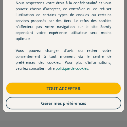
Nous respectons votre droit à la confidentialité et vous
Chauffage
Participer au fil de discussion
pouvez choisir d’accepter, de contrôler ou de refuser
l'utilisation de certains types de cookies ou certains
services proposés par des tiers. Le refus des cookies
Autres produits
n’affectera pas votre navigation sur le site Somfy
Réponses
cependant votre expérience utilisateur sera moins
optimale.
Bonjour Olivier
Vous pouvez changer d'avis ou retirer votre
Si votre Link consomme les piles rapidement c'est qu'il y a problème
Devis avec un pro
consentement à tout moment via le centre de
d'alimentation électrique.
préférences des cookies. Pour plus d’informations,
Le transfo du Link est il branché sur une multiprises ?
veuillez consulter notre
politique de cookies
.
Contact
JACKY M.
il y a environ un mois
Boutique
TOUT ACCEPTER
Gérer mes préférences