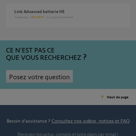
Link Advanced batterie HS
3
réponses
SÉCURITÉ
il y a environ un mois
CE N'EST PAS CE
QUE VOUS RECHERCHEZ
Posez votre question
Haut de page
Besoin d’assistance ?
Consultez nos vidéos, notices et FAQ
Recevez nos actus, conseils et bons plans par email !