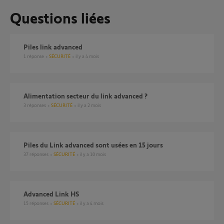
Questions liées
Piles link advanced
1
réponse
SÉCURITÉ
il y a 4 mois
Alimentation secteur du link advanced ?
3
réponses
SÉCURITÉ
il y a 2 mois
Piles du Link advanced sont usées en 15 jours
37
réponses
SÉCURITÉ
il y a 10 mois
Advanced Link HS
15
réponses
SÉCURITÉ
il y a 4 mois