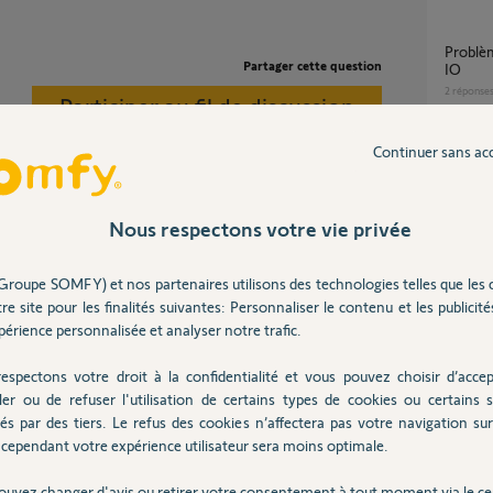
Problème avec la Tahoma et Smoove Origin
Partager cette question
IO
2
réponse
Participer au fil de discussion
Continuer sans ac
Appairage Tahoma switch avec Volet roulant
IO sans
17
répons
Nous respectons votre vie privée
-vous réussi à récupérer le volet manquant?
Groupe SOMFY) et nos partenaires utilisons des technologies telles que les 
Volet 
re site pour les finalités suivantes: Personnaliser le contenu et les publicités
4
réponse
érience personnalisée et analyser notre trafic.
un mois
espectons votre droit à la confidentialité et vous pouvez choisir d’accep
suite mise à jour Tahoma mes volets RTS ne
ler ou de refuser l'utilisation de certains types de cookies ou certains s
réponde
és par des tiers. Le refus des cookies n’affectera pas votre navigation sur 
foncti
cependant votre expérience utilisateur sera moins optimale.
5
réponse
iscussion.
ouvez changer d'avis ou retirer votre consentement à tout moment via le ce