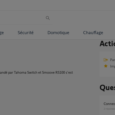
ge
Sécurité
Domotique
Chauffage
Acti
Par
Im
mmandé par Tahoma Switch et Smoove RS100 s'est
Ques
Connec
2
réponse