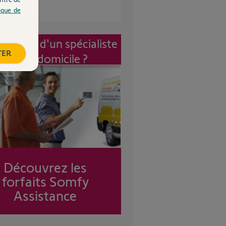
tique de
vention d'un spécialiste
TER
à mon domicile ?
Découvrez les
forfaits Somfy
Assistance