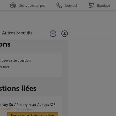
Devis avec un pro
Contact
Boutique
Autres produits
ons
tager cette question
primer
tions liées
tivity Kit / factory reset / volets IO?
DOMOTIQUE
il y a 6 jours
s
Participer au fil de discussion