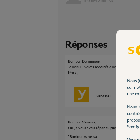
il y a environ un mois
Réponses
Bonjour Dominique,
Je vois 10 volets appairés à votre box, avez
Merci,
Nous (
sur not
une exp
Vanessa F.
il y a environ 
Nous r
contrô
propos
Bonjour Vanessa,
Somfy 
Oui je vous avais répondu plus haut dans la d
"Bonjour Vanessa,
Vous p