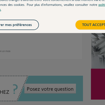
ences des cookies. Pour plus d’informations, veuillez consulter notre
poli
au rez-de- chaussée en démontant le coffre et
s
.
her 2s / 7s la batterie après avoir déconnecté
îtier RS100.à la fin Tout est OK maintenant. En
l'étage... !
Inter
er mes préférences
TOUT ACCEP
e
ron un mois
Posez votre question
CHEZ