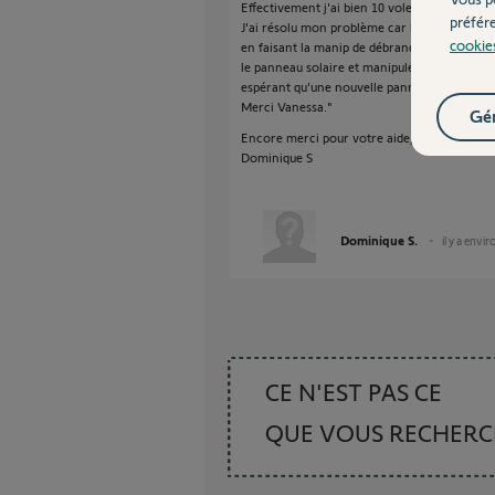
Effectivement j'ai bien 10 volets !
préfér
J'ai résolu mon problème car le volet était 
cookie
en faisant la manip de débrancher et rebranc
le panneau solaire et manipulé la prog du bo
espérant qu'une nouvelle panne n'ai pas lieu à 
Merci Vanessa."
Gér
Encore merci pour votre aide, bonne journé
Dominique S
Dominique S.
il y a envi
CE N'EST PAS CE
QUE VOUS RECHER