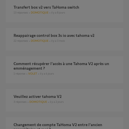
Transfert box v2 vers TaHoma switch
13
réponses
DOMOTIQUE
il y a 8 jours
Reappairage control box 3s io avec tahoma v2
22
réponses
DOMOTIQUE
il y a 3 mois
Comment récupérer l'accès à une Tahoma V2 après un
emménagement ?
1
réponse
VOLET
il y a 4 jours
Veuillez activer tahoma V2
3
réponses
DOMOTIQUE
il y a 2 jours
Changement de compte TaHoma V2 entre l'ancien