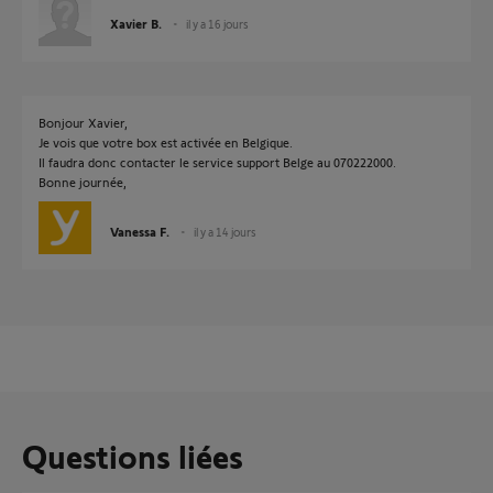
Xavier B.
il y a 16 jours
Bonjour Xavier,
Je vois que votre box est activée en Belgique.
Il faudra donc contacter le service support Belge au 070222000.
Bonne journée,
Vanessa F.
il y a 14 jours
Questions liées