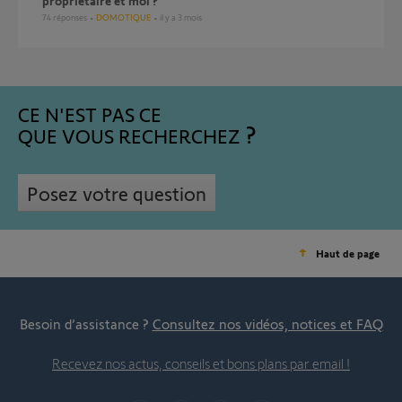
propriétaire et moi ?
74
réponses
DOMOTIQUE
il y a 3 mois
CE N'EST PAS CE
QUE VOUS RECHERCHEZ
Posez votre question
Haut de page
Besoin d’assistance ?
Consultez nos vidéos, notices et FAQ
Recevez nos actus, conseils et bons plans par email !