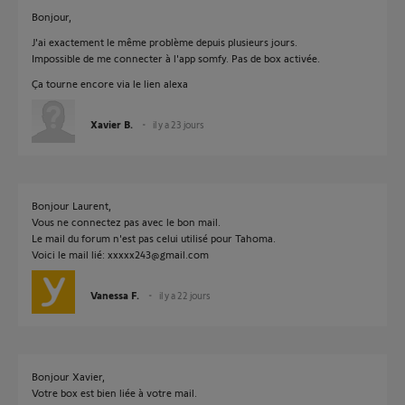
Bonjour,
J'ai exactement le même problème depuis plusieurs jours.
Impossible de me connecter à l'app somfy. Pas de box activée.
Ça tourne encore via le lien alexa
Xavier B.
il y a 23 jours
Bonjour Laurent,
Vous ne connectez pas avec le bon mail.
Le mail du forum n'est pas celui utilisé pour Tahoma.
Voici le mail lié: xxxxx243@gmail.com
Vanessa F.
il y a 22 jours
Bonjour Xavier,
Votre box est bien liée à votre mail.