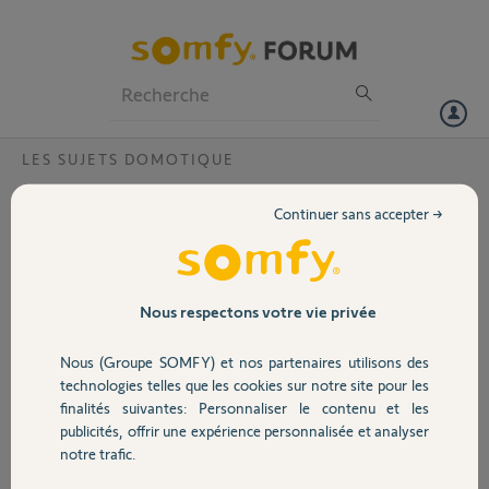
Particuliers
Professionnels
Forum
LES SUJETS DOMOTIQUE
Volet
Impossible d'accéder à ma box Tahoma V2
Continuer sans accepter →
?
Portail
Bonjour,
Depuis ce matin, impossible d'accéder à ma box
Garage
Nous respectons votre vie privée
Tahoma V2, que ce soit via l'application
TahomaClassic (qui m'indique que ma box n'est
Nous (Groupe SOMFY) et nos partenaires utilisons des
pas activée) ou via le site Tahomalink (qui lui
Sécurité
technologies telles que les cookies sur notre site pour les
m'indique qu'il y a un problème serveur).
finalités suivantes: Personnaliser le contenu et les
publicités, offrir une expérience personnalisée et analyser
Si l'un de vous a une solution, je suis preneur :)
Domotique
notre trafic.
Merci beaucoup,