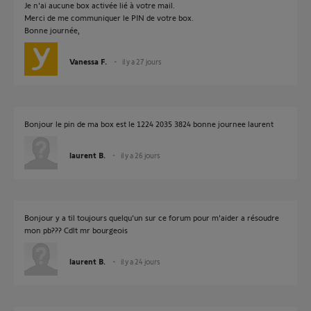
Je n'ai aucune box activée lié à votre mail.
Merci de me communiquer le PIN de votre box.
Bonne journée,
Vanessa F.
il y a 27 jours
Bonjour le pin de ma box est le 1224 2035 3824 bonne journee laurent
laurent B.
il y a 26 jours
Bonjour y a til toujours quelqu'un sur ce forum pour m'aider a résoudre
mon pb??? Cdlt mr bourgeois
laurent B.
il y a 24 jours