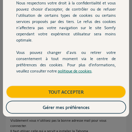
Alexandre.
Nous respectons votre droit à la confidentialité et vous
Chauffage
pouvez choisir d’accepter, de contrôler ou de refuser
l'utilisation de certains types de cookies ou certains
services proposés par des tiers. Le refus des cookies
Autres produits
n’affectera pas votre navigation sur le site Somfy
cependant votre expérience utilisateur sera moins
optimale.
Alexandre M.
il y a environ un mois
Vous pouvez changer d'avis ou retirer votre
Devis avec un pro
Participer au fil de discussion
consentement à tout moment via le centre de
préférences des cookies. Pour plus d’informations,
veuillez consulter notre
politique de cookies
.
Contact
Réponses
Boutique
TOUT ACCEPTER
Bonjour Alexandre
Gérer mes préférences
Suite a la mise a jour de l'application Tahoma Classic, vous avez été
déconnecté.
Visiblement vous n'utilisez pas la bonne adresse mail pour vous
connecter.
Il faut utiliser celle qui a servit a installer la Tahoma