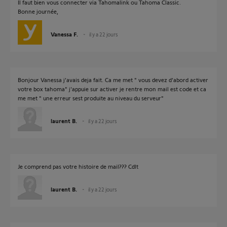
Il faut bien vous connecter via Tahomalink ou Tahoma Classic.
Bonne journée,
Vanessa F.
il y a 22 jours
Bonjour Vanessa j'avais deja fait. Ca me met " vous devez d'abord activer
votre box tahoma" j'appuie sur activer je rentre mon mail est code et ca
me met " une erreur sest produite au niveau du serveur"
laurent B.
il y a 22 jours
Je comprend pas votre histoire de mail??? Cdlt
laurent B.
il y a 22 jours