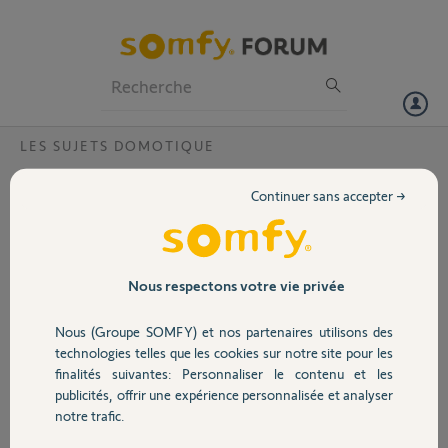
Particuliers
Professionnels
Forum
LES SUJETS DOMOTIQUE
Volet
Pas les memes menus
Continuer sans accepter →
Bonjour,
Portail
J ai 2 Tahoma V2 dans mon installation. et donc
certains éléments sont pilotables par l une ou
l’autre.
Garage
Nous respectons votre vie privée
Le problème est que je n'ai pas les mêmes
menus pour le même élément .(Ici Vélux Integra)
Nous (Groupe SOMFY) et nos partenaires utilisons des
Merci pour votre aide
Sécurité
technologies telles que les cookies sur notre site pour les
Denis B.
finalités suivantes: Personnaliser le contenu et les
publicités, offrir une expérience personnalisée et analyser
Domotique
notre trafic.