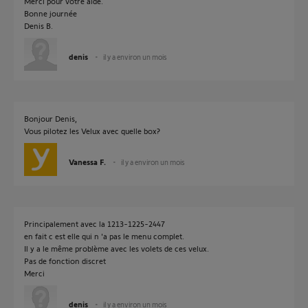
Merci pour votre aide.
Bonne journée
Denis B.
denis
il y a environ un mois
Bonjour Denis,
Vous pilotez les Velux avec quelle box?
Vanessa F.
il y a environ un mois
Principalement avec la 1213-1225-2447
en fait c est elle qui n 'a pas le menu complet.
Il y a le même problème avec les volets de ces velux.
Pas de fonction discret
Merci
denis
il y a environ un mois