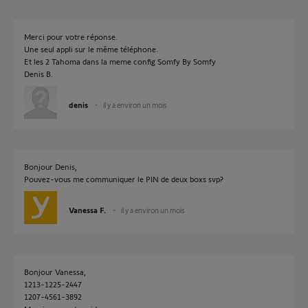
Merci pour votre réponse.
Une seul appli sur le même téléphone.
Et les 2 Tahoma dans la meme config Somfy By Somfy
Denis B.
denis
il y a environ un mois
Bonjour Denis,
Pouvez-vous me communiquer le PIN de deux boxs svp?
Vanessa F.
il y a environ un mois
Bonjour Vanessa,
1213-1225-2447
1207-4561-3892