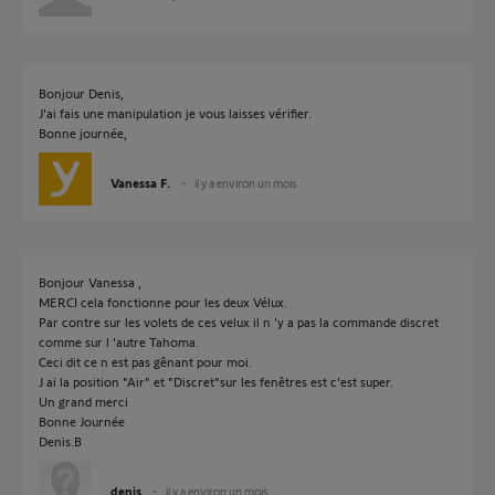
Bonjour Denis,
J'ai fais une manipulation je vous laisses vérifier.
Bonne journée,
Vanessa F.
il y a environ un mois
Bonjour Vanessa ,
MERCI cela fonctionne pour les deux Vélux.
Par contre sur les volets de ces velux il n 'y a pas la commande discret
comme sur l 'autre Tahoma.
Ceci dit ce n est pas gênant pour moi.
J ai la position "Air" et "Discret"sur les fenêtres est c'est super.
Un grand merci
Bonne Journée
Denis.B
denis
il y a environ un mois