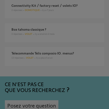
Connectivity Kit / factory reset / volets IO?
2
réponses
DOMOTIQUE
il y a 7 jours
box tahoma classique ?
3
réponses
VOLET
il y a environ 2 mois
Telecommande Telis composio IO. menus?
13
réponses
VOLET
il y a plus d'un an
CE N'EST PAS CE
QUE VOUS RECHERCHEZ
Posez votre question