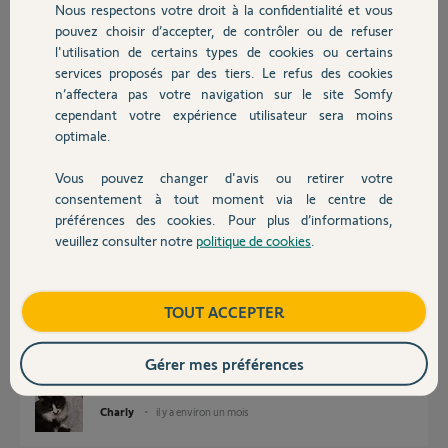
Nous respectons votre droit à la confidentialité et vous
Chauffage
pouvez choisir d’accepter, de contrôler ou de refuser
l'utilisation de certains types de cookies ou certains
services proposés par des tiers. Le refus des cookies
Autres produits
n’affectera pas votre navigation sur le site Somfy
cependant votre expérience utilisateur sera moins
denis
optimale.
il y a environ un mois
Participer au fil de discussion
Vous pouvez changer d'avis ou retirer votre
Devis avec un pro
consentement à tout moment via le centre de
préférences des cookies. Pour plus d’informations,
veuillez consulter notre
politique de cookies
.
Réponses
Contact
Boutique
TOUT ACCEPTER
Vous avez bien les 2 mêmes appli sur chaque V2.
Soit Somfy By Somfy soit Classic.
Gérer mes préférences
Bonne journée
Charly
il y a environ un mois