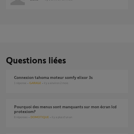
Questions liées
Connexion tahoma moteur somfy elixor 3s
1
réponse
GARAGE
il y a environ 2 mois
Pourquoi des menus sont manquants sur mon écran lcd
protexiom?
8
réponses
DOMOTIQUE
il y a plus d'un an