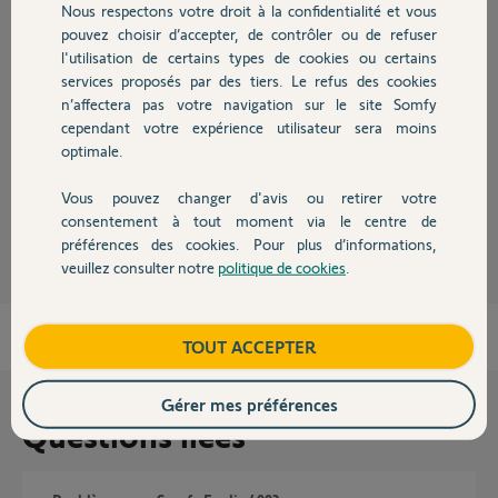
Nous respectons votre droit à la confidentialité et vous
Chauffage
pouvez choisir d’accepter, de contrôler ou de refuser
l'utilisation de certains types de cookies ou certains
Bonjour Laurent,
services proposés par des tiers. Le refus des cookies
Autres produits
D'après ce que vous nous indiquez, il semblerait qu'il y ait un souci sur la
n’affectera pas votre navigation sur le site Somfy
pignonerie interne de votre moteur. Je vous envoi donc un message
cependant votre expérience utilisateur sera moins
privé afin de traiter votre SAV.
optimale.
Bonne journée.
Vous pouvez changer d'avis ou retirer votre
Gladys B.
Devis avec un pro
il y a environ 12 ans
consentement à tout moment via le centre de
préférences des cookies. Pour plus d’informations,
veuillez consulter notre
politique de cookies
.
Contact
Boutique
TOUT ACCEPTER
Gérer mes préférences
Questions liées