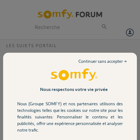
Particuliers
Professionnels
Forum
LES SUJETS PORTAIL
Volet
entrainement bras evolia 400
Continuer sans accepter →
le moteur n'entraine plus le bras, le bras est complètement libre, par
Portail
contre le moteur est audible et semble fonctionner correctement.
comment répare-t-on? merci
Garage
Nous respectons votre vie privée
laurent
il y a environ 12 ans
Nous (Groupe SOMFY) et nos partenaires utilisons des
Sécurité
Participer au fil de discussion
technologies telles que les cookies sur notre site pour les
finalités suivantes: Personnaliser le contenu et les
publicités, offrir une expérience personnalisée et analyser
Domotique
notre trafic.
Réponses