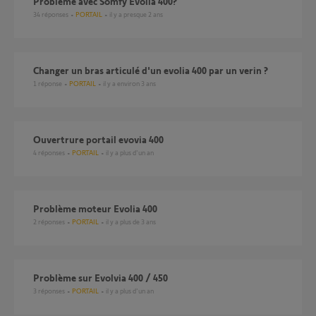
Problème avec Somfy Evolia 400?
34
réponses
PORTAIL
il y a presque 2 ans
Changer un bras articulé d'un evolia 400 par un verin ?
1
réponse
PORTAIL
il y a environ 3 ans
ouvertrure portail evovia 400
4
réponses
PORTAIL
il y a plus d'un an
Problème moteur Evolia 400
2
réponses
PORTAIL
il y a plus de 3 ans
Problème sur Evolvia 400 / 450
3
réponses
PORTAIL
il y a plus d'un an