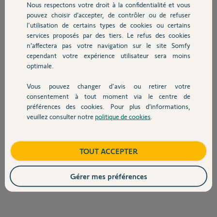
Nous respectons votre droit à la confidentialité et vous
brancher électriquement.
Chauffage
pouvez choisir d’accepter, de contrôler ou de refuser
Le voyant de la caméra est resté éteint un êu de temps puis est passé
l'utilisation de certains types de cookies ou certains
à une sorte de jaune orangé pendant 30 secondes et est enfin passé
au vert pendant 30 secondes avant de s'éteindre.
services proposés par des tiers. Le refus des cookies
Autres produits
Les 3 voyants à l'arrière sont bien au vert....mais la caméra
n’affectera pas votre navigation sur le site Somfy
n'apparait jamais dans l'écran de réglage :(
cependant votre expérience utilisateur sera moins
La première fois, j'ai cru que la caméra ne fonctionnait pas et je l'ai
optimale.
donc renvoyer en SAV (leroy merlin). Elle a été échanger mais c'est
toujours la même chose.
Vous pouvez changer d'avis ou retirer votre
Devis avec un pro
consentement à tout moment via le centre de
Auriez-vous une idée pour m'aidé ?
préférences des cookies. Pour plus d’informations,
veuillez consulter notre
politique de cookies
.
Merci d'avance pour l'aide qu'on pourrait me donner.
Contact
Stéphane T.
Boutique
TOUT ACCEPTER
Stéphane T.
il y a presque 12 ans
Gérer mes préférences
Participer au fil de discussion