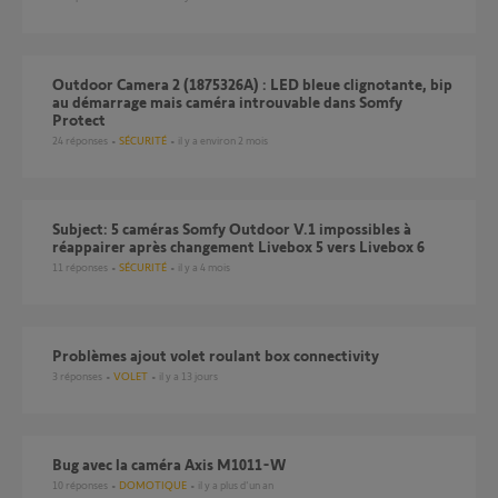
Outdoor Camera 2 (1875326A) : LED bleue clignotante, bip
au démarrage mais caméra introuvable dans Somfy
Protect
24
réponses
SÉCURITÉ
il y a environ 2 mois
Subject: 5 caméras Somfy Outdoor V.1 impossibles à
réappairer après changement Livebox 5 vers Livebox 6
11
réponses
SÉCURITÉ
il y a 4 mois
Problèmes ajout volet roulant box connectivity
3
réponses
VOLET
il y a 13 jours
Bug avec la caméra Axis M1011-W
10
réponses
DOMOTIQUE
il y a plus d'un an