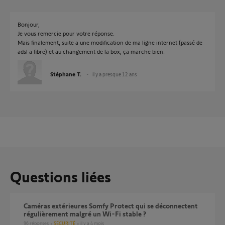
Bonjour,
Je vous remercie pour votre réponse.
Mais finalement, suite a une modification de ma ligne internet (passé de
adsl a fibre) et au changement de la box, ça marche bien.
Stéphane T.
il y a presque 12 ans
Questions liées
Caméras extérieures Somfy Protect qui se déconnectent
régulièrement malgré un Wi-Fi stable ?
96
réponses
SÉCURITÉ
il y a 4 mois