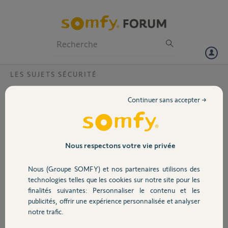
Particuliers
Professionnels
Forum
LES SUJETS SÉCURITÉ
Volet
pour Robert?
Continuer sans accepter →
j'ai effectué la suppression des éléments sur mon compte gmail, il ne
Portail
reste que mon nouveau smartphone et le résultat et idem. bon , je
me résigne a ne plus utilisé l'appli, merci robert pour votre aide.mais
les développeurs de chez somfy ont fait une Maj nulle. cela
Garage
Nous respectons votre vie privée
fonctionné très bien avant
Nous (Groupe SOMFY) et nos partenaires utilisons des
Sécurité
thierry M.
technologies telles que les cookies sur notre site pour les
il y a presque 12 ans
finalités suivantes: Personnaliser le contenu et les
Participer au fil de discussion
publicités, offrir une expérience personnalisée et analyser
Domotique
notre trafic.