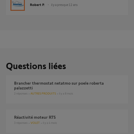
Robert P.
il y a presque 12 ans
Questions liées
Brancher thermostat netatmo sur poele roberta
palazzetti
2
réponses
AUTRES PRODUITS
il y a 8 mois
Réactivité moteur RTS
3
réponses
VOLET
il y a 4 mois