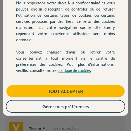
Nous respectons votre droit à la confidentialité et vous
Chauffage
pouvez choisir d’accepter, de contrôler ou de refuser
l'utilisation de certains types de cookies ou certains
Bonjour Thierry,
services proposés par des tiers. Le refus des cookies
Autres produits
Tout d'abord, pour le bon fonctionnement du Forum, merci de ne pas
n’affectera pas votre navigation sur le site Somfy
créer un multitude de post pour une seule et même problématique. Vous
cependant votre expérience utilisateur sera moins
pouvez répondre aux questions et aides proposées par la communauté en
optimale.
cliquant sur le bouton "Répondre à cette question" sous votre post initial.
Pour information ce post fait suite au fils de discussion suivants :
Vous pouvez changer d'avis ou retirer votre
Devis avec un pro
Toujours impossible de connecter mon tph suite MAj 4.0 android
consentement à tout moment via le centre de
Pour Robert
préférences des cookies. Pour plus d’informations,
veuillez consulter notre
politique de cookies
.
MAJ version 4.0 sur android
Contact
Concernant votre problème, je vous informe que pour des raisons de
sécurité, le pilotage du système d'alarme via une application smartphone
Boutique
TOUT ACCEPTER
(iOS ou Androïd) est limité à 4 smartphones maximum. Vous pouvez
effacer les smartphone déjà enregistrer pour en connecter un nouveau
en cliquant sur le bouton "Effacer les smartphones" dans le menu
Gérer mes préférences
"Réglage de l'interface" de votre interface PC en compte installateur.
Merci pour votre compréhension et bonne journée,
Thomas M.
il y a presque 12 ans