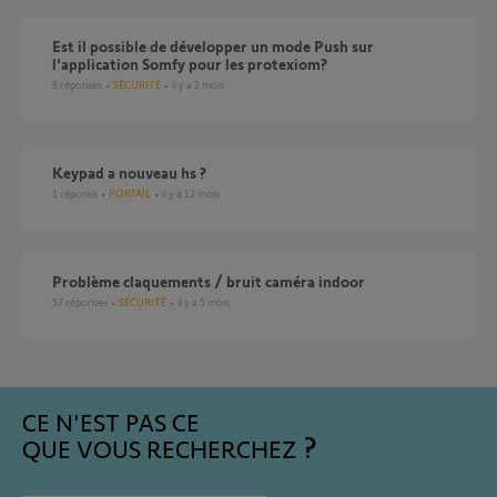
Est il possible de développer un mode Push sur
l'application Somfy pour les protexiom?
8
réponses
SÉCURITÉ
il y a 2 mois
keypad a nouveau hs ?
1
réponse
PORTAIL
il y a 12 mois
Problème claquements / bruit caméra indoor
57
réponses
SÉCURITÉ
il y a 5 mois
CE N'EST PAS CE
QUE VOUS RECHERCHEZ