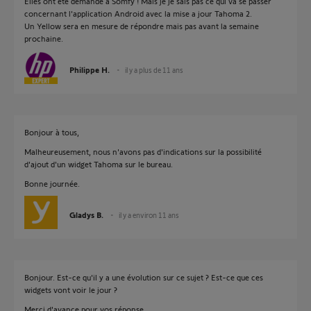
Elles ont été demandé a Somfy ! Mais je je sais pas ce qui va se passer
concernant l'application Android avec la mise a jour Tahoma 2.
Un Yellow sera en mesure de répondre mais pas avant la semaine
prochaine.
Philippe H.
il y a plus de 11 ans
Bonjour à tous,
Malheureusement, nous n'avons pas d'indications sur la possibilité
d'ajout d'un widget Tahoma sur le bureau.
Bonne journée.
Gladys B.
il y a environ 11 ans
Bonjour. Est-ce qu'il y a une évolution sur ce sujet ? Est-ce que ces
widgets vont voir le jour ?
Merci d'avance pour vos réponse.