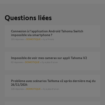
Questions liées
Connexion à l'application Androïd Tahoma Switch
impossible via smartphone ?
103
réponses
DOMOTIQUE
il y a 9 mois
Impossible de voir mes cameras sur appli Tahoma V2
62
réponses
DOMOTIQUE
il y a plus d'un an
Problème avec scénarios TaHoma v2 après dernière maj du
26/11/2024
126
réponses
DOMOTIQUE
il y a plus d'un an