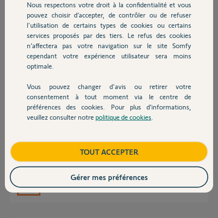
effectuerait directement toutes les tâches ennoncées ci dessus.
Nous respectons votre droit à la confidentialité et vous
Chauffage
pouvez choisir d’accepter, de contrôler ou de refuser
Merci
l'utilisation de certains types de cookies ou certains
services proposés par des tiers. Le refus des cookies
Autres produits
Thomas R.
n’affectera pas votre navigation sur le site Somfy
il y a plus de 11 ans
cependant votre expérience utilisateur sera moins
Participer au fil de discussion
optimale.
Vous pouvez changer d'avis ou retirer votre
Devis avec un pro
consentement à tout moment via le centre de
Réponses
préférences des cookies. Pour plus d’informations,
veuillez consulter notre
politique de cookies
.
Contact
Bonjour,
Il n'existe pas de Widget Tahoma à l'heure actuelle et c'est bien
Boutique
TOUT ACCEPTER
dommage.
Développeurs et marketing, si vous nous entendez...
Gérer mes préférences
Robert P.
il y a plus de 11 ans