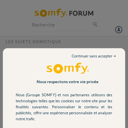
Particuliers
Professionnels
Forum
LES SUJETS DOMOTIQUE
Volet
shortcut bureau applicaton tahoma
Continuer sans accepter →
android
Portail
Bonjour,
je cherche à commander en un seul click, depuis mon smartphone
Garage
Nous respectons votre vie privée
android, une action Somfy . Par exemple, la fermeture de volets
roulants.
Nous (Groupe SOMFY) et nos partenaires utilisons des
AujoUrd'hUi, je dois lancer l'appli TAHOMA,me connecter, ouvrir les
Sécurité
technologies telles que les cookies sur notre site pour les
favoris, selectionner lacommnde et efin l'executer !
finalités suivantes: Personnaliser le contenu et les
publicités, offrir une expérience personnalisée et analyser
pour fermer les volets roulants ce n'est pas très 'pratique', est-ce
Domotique
notre trafic.
qu'il existe un moyen de programmer une action par le simple
lancement d'un shortcut sur le bureau du smartphone, qui