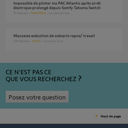
Impossible de piloter ma PAC Atlantic après arrêt
électrique prolongé depuis Somfy Tahoma Switch
32
réponses
CHAUFFAGE
il y a plus de 2 ans
Mauvaise exécution de scénario repos/ travail
108
réponses
VOLET
il y a plus d'un an
CE N'EST PAS CE
QUE VOUS RECHERCHEZ
Posez votre question
Haut de page